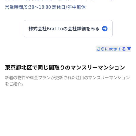
営業時間/
9:30～19:00
定休日/
年中無休
株式会社BraTTo
の会社詳細をみる
スタッフからのコメント
さらに表示する ▼
全国の主要都市を中心に、即日から利用可能なウィークリ
東京都北区で同じ間取りのマンスリーマンション
ーマンションやマンスリーマンションを紹介しておりま
新着の物件や料金プランが更新された注目のマンスリーマンション
す。大学受験、単身赴任など様々な用途でお使い いただ
をご紹介。
ける『BraTTo×weekly＆monthly』をぜひご利用くださ
い。 敷金・礼金はかかりません。電気・ガス・水道の手
続きも不要でカバン一つでご入居頂けます。