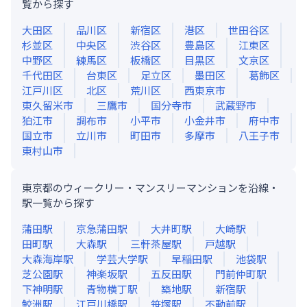
覧から探す
大田区
品川区
新宿区
港区
世田谷区
杉並区
中央区
渋谷区
豊島区
江東区
中野区
練馬区
板橋区
目黒区
文京区
千代田区
台東区
足立区
墨田区
葛飾区
江戸川区
北区
荒川区
西東京市
東久留米市
三鷹市
国分寺市
武蔵野市
狛江市
調布市
小平市
小金井市
府中市
国立市
立川市
町田市
多摩市
八王子市
東村山市
東京都のウィークリー・マンスリーマンションを沿線・
駅一覧から探す
蒲田
駅
京急蒲田
駅
大井町
駅
大崎
駅
田町
駅
大森
駅
三軒茶屋
駅
戸越
駅
大森海岸
駅
学芸大学
駅
早稲田
駅
池袋
駅
芝公園
駅
神楽坂
駅
五反田
駅
門前仲町
駅
下神明
駅
青物横丁
駅
築地
駅
新宿
駅
鮫洲
駅
江戸川橋
駅
笹塚
駅
不動前
駅