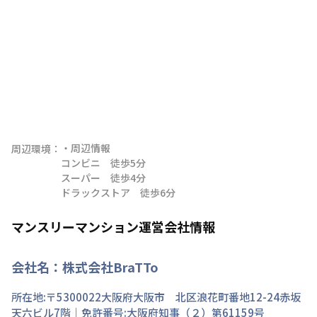
・周辺情報

周辺環境：
コンビニ　徒歩5分

スーパー　徒歩4分

ドラックストア　徒歩6分
マンスリーマンション運営会社情報
会社名：
株式会社BraTTo
所在地:〒
5300022
大阪府
大阪市 北区
浪花町
番地
12-24赤坂
天六ビル7階
｜免許番号:
大阪府知事（２）第61159号