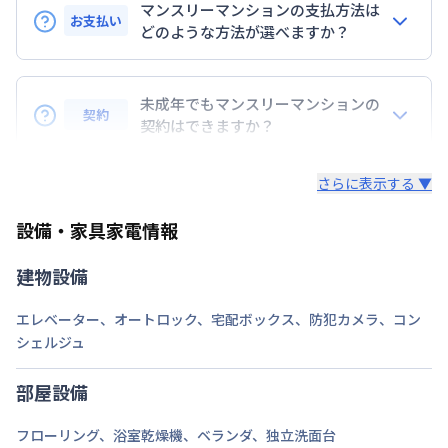
マンスリーマンションの支払方法は
湘南新宿ライン宇須
赤羽駅
徒歩
8
分
お支払い
どのような方法が選べますか？
定員
2
名
BraTToの運営するマンスリーマンションのお支払い
駐車場
なし
は、指定口座へのお振込み・当社での現金払い、クレ
未成年でもマンスリーマンションの
契約
ジットカード払い（DCカード、VISAカード、Master
契約はできますか？
次回更新日
情報更新日より14日以内
カード、JCBカード、UFJカード、UFJニコス、
未成年の方でもご契約いただけますが、「親権者同意
AMEX）、 PayPay払いが可能です。
情報更新日
2026年7月25日
さらに表示する ▼
書」をご提出いただく事になります。
設備・家具家電情報
建物設備
エレベーター
、
オートロック
、
宅配ボックス
、
防犯カメラ
、
コン
シェルジュ
部屋設備
フローリング
、
浴室乾燥機
、
ベランダ
、
独立洗面台