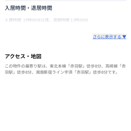
入居時間・退居時間
入居時間: 15時00分以降、退居時間:12時00分
さらに表示する ▼
アクセス・地図
この物件の最寄り駅は
、
東北本線
「
赤羽駅
」
徒歩8分
、
高崎線
「
赤
羽駅
」
徒歩8分
、
湘南新宿ライン宇須
「
赤羽駅
」
徒歩8分
です。