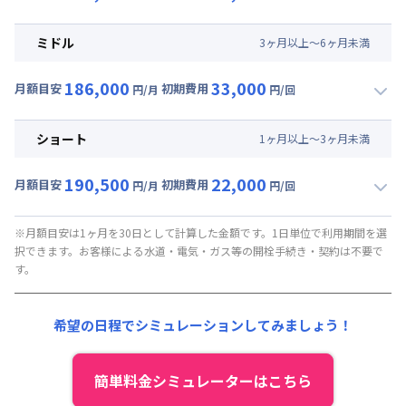
▼
ロング
利用時の料金詳細
月額賃料目安(30日利用)
ミドル
3
ヶ
月
以上～
6
ヶ
月
未満
賃料 :
144,000円/月 (4,800円/日)
186,000
33,000
光熱費他 :
0円/月 (0円/日) ※賃料に含める
月額目安
初期費用
円/月
円/回
▼
ミドル
利用時の料金詳細
清掃料他 :
35,000円/回 (税抜)
月額賃料目安(30日利用)
その他費用 :
ショート
1
ヶ
月
以上～
3
ヶ
月
未満
管理費
:
37,500円/月 (1,250円/日)
賃料 :
148,500円/月 (4,950円/日)
初期費用
190,500
22,000
光熱費他 :
0円/月 (0円/日) ※賃料に含める
月額目安
初期費用
円/月
円/回
契約事務手数料 : 5,000円/回 (税抜)
▼
ショート
利用時の料金詳細
清掃料他 :
25,000円/回 (税抜)
月額賃料目安(30日利用)
その他費用 :
※月額目安は1ヶ月を30日として計算した金額です。1日単位で利用期間を選
択できます。お客様による水道・電気・ガス等の開栓手続き・契約は不要で
管理費
:
37,500円/月 (1,250円/日)
賃料 :
153,000円/月 (5,100円/日)
す。
初期費用
光熱費他 :
0円/月 (0円/日) ※賃料に含める
契約事務手数料 : 5,000円/回 (税抜)
清掃料他 :
15,000円/回 (税抜)
希望の日程でシミュレーションしてみましょう！
その他費用 :
管理費
:
37,500円/月 (1,250円/日)
初期費用
簡単料金シミュレーターはこちら
契約事務手数料 : 5,000円/回 (税抜)