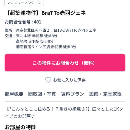
マンスリーマンション
【超築浅物件】BraTTo赤羽ジェネ
お問合せ番号 :
401
住所：
東京都
北区
赤羽西
２丁目
18-2 BraTTo赤羽ジェネ
交通：
東北本線
赤羽駅
徒歩
8
分
高崎線
赤羽駅
徒歩
8
分
湘南新宿ライン宇須
赤羽駅
徒歩
8
分
この物件にお問合わせ（無料）
お気に入りに保存
部屋概要
間取図・写真
賃料プラン
設備・家具家電
【?こんなとこに住める！？驚きの綺麗さ?】広々とした1Kタ
イプのお部屋♪
お部屋の特徴