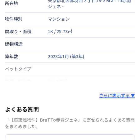
東京都北区赤羽西２丁目18-2 BraTTo赤羽
所在地
ジェネ
-
物件種別
マンション
間取り・面積
1K
/
25.73
㎡
建物構造
築年数
2023年1月
(築
3
年)
ベットタイプ
階建・総戸数
地上5階建
鍵の種類
鍵
さらに表示する ▼
部屋の向き
タイプによって異なる
よくある質問
禁煙・喫煙
「【超築浅物件】BraTTo赤羽ジェネ」に寄せられるよくある質問
をまとめました。
東北本線
赤羽駅
徒歩
8
分
交通
高崎線
赤羽駅
徒歩
8
分