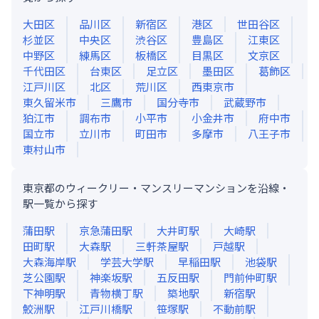
大田区
品川区
新宿区
港区
世田谷区
杉並区
中央区
渋谷区
豊島区
江東区
中野区
練馬区
板橋区
目黒区
文京区
千代田区
台東区
足立区
墨田区
葛飾区
江戸川区
北区
荒川区
西東京市
東久留米市
三鷹市
国分寺市
武蔵野市
狛江市
調布市
小平市
小金井市
府中市
国立市
立川市
町田市
多摩市
八王子市
東村山市
東京都のウィークリー・マンスリーマンションを沿線・
駅一覧から探す
蒲田
駅
京急蒲田
駅
大井町
駅
大崎
駅
田町
駅
大森
駅
三軒茶屋
駅
戸越
駅
大森海岸
駅
学芸大学
駅
早稲田
駅
池袋
駅
芝公園
駅
神楽坂
駅
五反田
駅
門前仲町
駅
下神明
駅
青物横丁
駅
築地
駅
新宿
駅
鮫洲
駅
江戸川橋
駅
笹塚
駅
不動前
駅