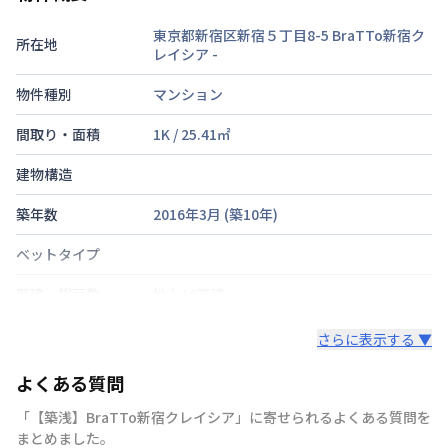
東京都新宿区新宿５丁目8-5 BraTTo新宿ク
所在地
レイシア
-
物件種別
マンション
間取り・面積
1K
/
25.41
㎡
建物構造
築年数
2016年3月
(築
10
年)
ベットタイプ
階建・総戸数
地上16階建
鍵の種類
鍵
さらに表示する ▼
部屋の向き
タイプによって異なる
よくある質問
禁煙・喫煙
「【️築浅️】BraTTo新宿クレイシア」に寄せられるよくある質問を
まとめました。