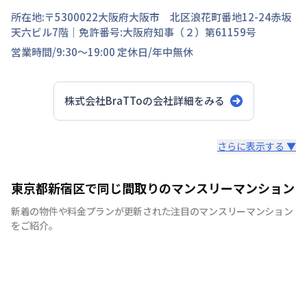
所在地:〒
5300022
大阪府
大阪市 北区
浪花町
番地
12-24赤坂
天六ビル7階
｜免許番号:
大阪府知事（２）第61159号
営業時間/
9:30～19:00
定休日/
年中無休
株式会社BraTTo
の会社詳細をみる
スタッフからのコメント
さらに表示する ▼
全国の主要都市を中心に、即日から利用可能なウィークリ
東京都新宿区で同じ間取りのマンスリーマンション
ーマンションやマンスリーマンションを紹介しておりま
新着の物件や料金プランが更新された注目のマンスリーマンション
す。大学受験、単身赴任など様々な用途でお使い いただ
をご紹介。
ける『BraTTo×weekly＆monthly』をぜひご利用くださ
い。 敷金・礼金はかかりません。電気・ガス・水道の手
続きも不要でカバン一つでご入居頂けます。