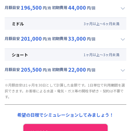
196,500
44,000
月額目安
初期費用
円/月
円/回
▼
ロング
利用時の料金詳細
月額賃料目安(30日利用)
ミドル
3
ヶ
月
以上～
6
ヶ
月
未満
賃料 :
159,000円/月 (5,300円/日)
201,000
33,000
光熱費他 :
0円/月 (0円/日) ※賃料に含める
月額目安
初期費用
円/月
円/回
▼
ミドル
利用時の料金詳細
清掃料他 :
35,000円/回 (税抜)
月額賃料目安(30日利用)
その他費用 :
ショート
1
ヶ
月
以上～
3
ヶ
月
未満
管理費
:
37,500円/月 (1,250円/日)
賃料 :
163,500円/月 (5,450円/日)
初期費用
205,500
22,000
光熱費他 :
0円/月 (0円/日) ※賃料に含める
月額目安
初期費用
円/月
円/回
契約事務手数料 : 5,000円/回 (税抜)
▼
ショート
利用時の料金詳細
清掃料他 :
25,000円/回 (税抜)
月額賃料目安(30日利用)
その他費用 :
※月額目安は1ヶ月を30日として計算した金額です。1日単位で利用期間を選
択できます。お客様による水道・電気・ガス等の開栓手続き・契約は不要で
管理費
:
37,500円/月 (1,250円/日)
賃料 :
168,000円/月 (5,600円/日)
す。
初期費用
光熱費他 :
0円/月 (0円/日) ※賃料に含める
契約事務手数料 : 5,000円/回 (税抜)
清掃料他 :
15,000円/回 (税抜)
希望の日程でシミュレーションしてみましょう！
その他費用 :
管理費
:
37,500円/月 (1,250円/日)
初期費用