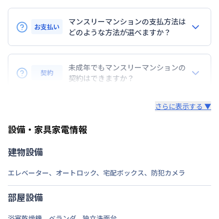
東京地下鉄丸ノ内線
新宿三丁目駅
徒歩
4
分
交通
東京地下鉄副都心線
新宿三丁目駅
徒歩
4
分
マンスリーマンションの支払方法は
東京都新宿線
新宿三丁目駅
徒歩
4
分
お支払い
どのような方法が選べますか？
定員
2
名
BraTToの運営するマンスリーマンションのお支払い
駐車場
なし
は、指定口座へのお振込み・当社での現金払い、クレ
未成年でもマンスリーマンションの
契約
ジットカード払い（DCカード、VISAカード、Master
契約はできますか？
次回更新日
情報更新日より14日以内
カード、JCBカード、UFJカード、UFJニコス、
未成年の方でもご契約いただけますが、「親権者同意
AMEX）、 PayPay払いが可能です。
情報更新日
2026年7月24日
さらに表示する ▼
書」をご提出いただく事になります。
設備・家具家電情報
建物設備
エレベーター
、
オートロック
、
宅配ボックス
、
防犯カメラ
部屋設備
浴室乾燥機
、
ベランダ
、
独立洗面台