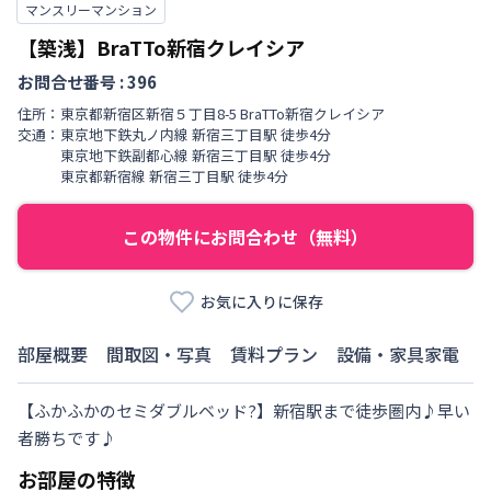
マンスリーマンション
【️築浅️】BraTTo新宿クレイシア
お問合せ番号 :
396
住所：
東京都
新宿区
新宿
５丁目
8-5 BraTTo新宿クレイシア
交通：
東京地下鉄丸ノ内線
新宿三丁目駅
徒歩
4
分
東京地下鉄副都心線
新宿三丁目駅
徒歩
4
分
東京都新宿線
新宿三丁目駅
徒歩
4
分
この物件にお問合わせ（無料）
お気に入りに保存
部屋概要
間取図・写真
賃料プラン
設備・家具家電
【ふかふかのセミダブルベッド?】新宿駅まで徒歩圏内♪早い
者勝ちです♪
お部屋の特徴