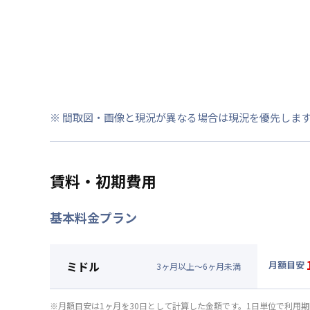
※ 間取図・画像と現況が異なる場合は現況を優先しま
賃料・初期費用
基本料金プラン
ミドル
月額目安
3
ヶ
月
以上～
6
ヶ
月
未満
▼
ミド
月額賃料
※月額目安は1ヶ月を30日として計算した金額です。1日単位で利用