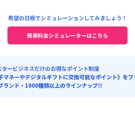
7,000円/月 (3,900円/日)
:
0円/月 (0円/日) (税抜)
希望の日程でシミュレーションしてみましょう！
:
15,000円/回 (税抜)
 :
簡単料金シミュレーターはこちら
:
800円/月
,000円/回 (税抜)
スタービジネスだけのお得なポイント制度
子マネーやデジタルギフトに交換可能
なポイント》をプ
0ブランド・1000種類以上のラインナップ!!