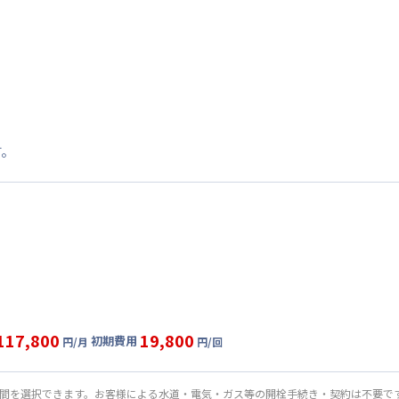
す。
117,800
19,800
初期費用
円/月
円/回
ル
利用時の料金詳細
目安(30日利用)
期間を選択できます。お客様による水道・電気・ガス等の開栓手続き・契約は不要で