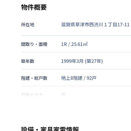
物件概要
滋賀県草津市西渋川１丁目17-11
所在地
1R
/
25.61
㎡
間取り・面積
1999年3月
(築
27
年)
築年数
地上8階建
/
92戸
階建・総戸数
南
部屋の向き
交通
設備・家具家電情報
なし
駐車場