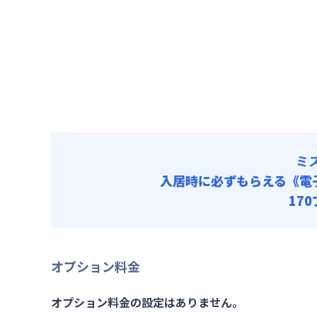
賃料 :
11
光熱費他 
清掃料他 
その他費用
保険料
初期費用
手数料 : 3
ミ
入居時に必ずもらえる
《電
17
オプション料金
オプション料金の設定はありません。