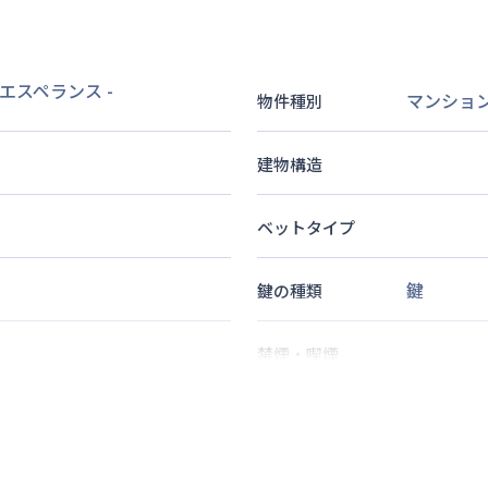
 エスペランス
-
マンショ
物件種別
建物構造
ベットタイプ
鍵
鍵の種類
禁煙・喫煙
1
名
定員
情報更新日
次回更新日