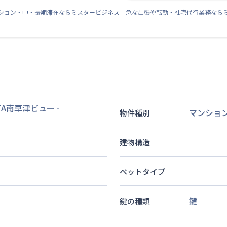
ション・中・長期滞在ならミスタービジネス 急な出張や転勤・社宅代行業務なら
LTA南草津ビュー
-
マンショ
物件種別
建物構造
ベットタイプ
鍵
鍵の種類