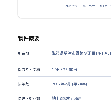
社宅代行・出張・転勤・リロケー
物件概要
滋賀県草津市野路９丁目14-1 A
所在地
1DK
/
28.60
㎡
間取り・面積
2002年2月
(築
24
年)
築年数
地上8階建
/
56戸
階建・総戸数