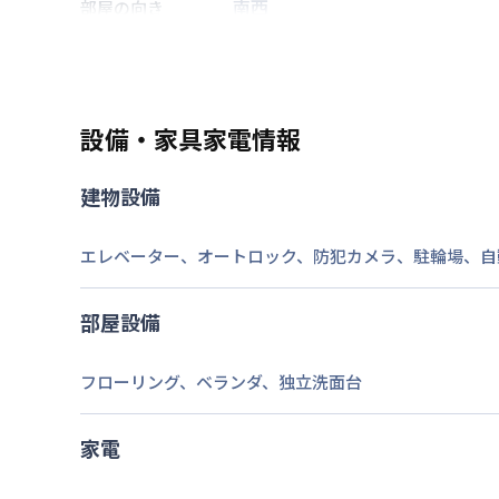
南西
部屋の向き
交通
設備・家具家電情報
なし
駐車場
建物設備
2026年7月24日
情報更新日
エレベーター
、
オートロック
、
防犯カメラ
、
駐輪場
、
自
部屋設備
フローリング
、
ベランダ
、
独立洗面台
家電