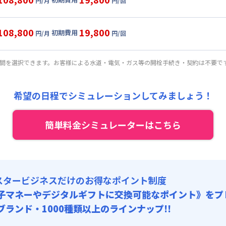
円/月
円/回
8,000円/月 (3,600円/日)
ル
利用時の料金詳細
:
0円/月 (0円/日) (税抜)
目安(30日利用)
108,800
19,800
初期費用
:
15,000円/回 (税抜)
円/月
円/回
8,000円/月 (3,600円/日)
ート
利用時の料金詳細
 :
:
0円/月 (0円/日) (税抜)
目安(30日利用)
:
800円/月
期間を選択できます。お客様による水道・電気・ガス等の開栓手続き・契約は不要で
:
15,000円/回 (税抜)
8,000円/月 (3,600円/日)
 :
:
0円/月 (0円/日) (税抜)
,000円/回 (税抜)
:
800円/月
希望の日程でシミュレーションしてみましょう！
:
15,000円/回 (税抜)
 :
,000円/回 (税抜)
簡単料金シミュレーターはこちら
:
800円/月
,000円/回 (税抜)
スタービジネスだけのお得なポイント制度
子マネーやデジタルギフトに交換可能
なポイント》をプ
0ブランド・1000種類以上のラインナップ!!