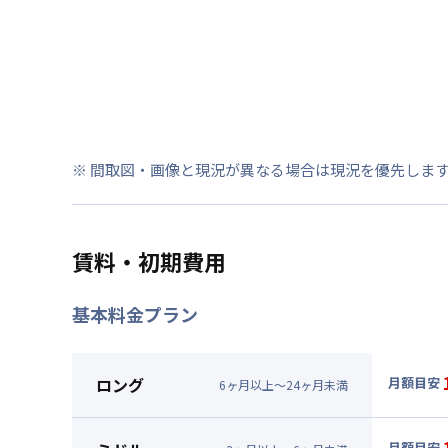
※ 間取図・画像と現況が異なる場合は現況を優先しま
賃料・初期費用
基本料金プラン
ロング
月額目安
6
ヶ
月
以上～
24
ヶ
月
未満
▼
ロン
月額賃料
月額目安