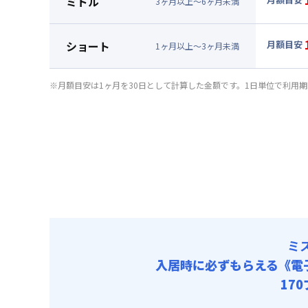
ミドル
3
ヶ
月
以上～
6
ヶ
月
未満
賃料 :
10
▼
ミド
光熱費他 
月額賃料
ショート
月額目安
清掃料他 
1
ヶ
月
以上～
3
ヶ
月
未満
賃料 :
10
▼
ショ
その他費用
光熱費他 
月額賃料
保険料
※月額目安は1ヶ月を30日として計算した金額です。1日単位で利用
清掃料他 
初期費用
賃料 :
10
その他費用
光熱費他 
手数料 : 3
保険料
清掃料他 
初期費用
その他費用
手数料 : 3
保険料
初期費用
手数料 : 3
ミ
入居時に必ずもらえる
《電
17