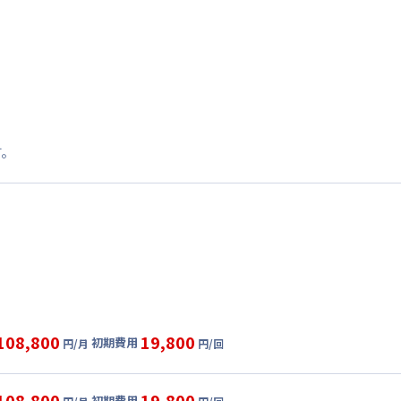
す。
108,800
19,800
初期費用
円/月
円/回
グ
利用時の料金詳細
目安(30日利用)
108,800
19,800
初期費用