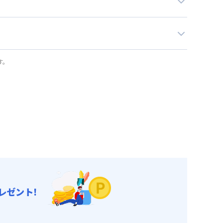
す。
レゼント!