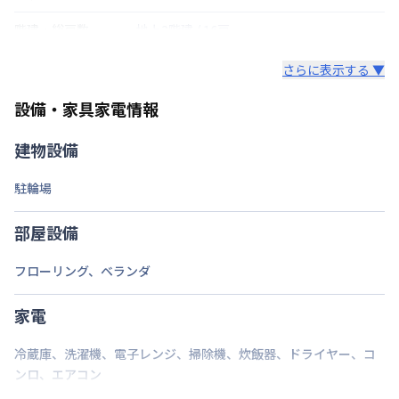
階建・総戸数
地上2階建
/
16戸
鍵の種類
鍵
さらに表示する ▼
部屋の向き
北
設備・家具家電情報
禁煙・喫煙
建物設備
交通
駐輪場
定員
1
名
部屋設備
駐車場
なし
フローリング
、
ベランダ
次回更新日
情報更新日より14日以内
家電
情報更新日
2026年7月24日
冷蔵庫
、
洗濯機
、
電子レンジ
、
掃除機
、
炊飯器
、
ドライヤー
、
コ
ンロ
、
エアコン