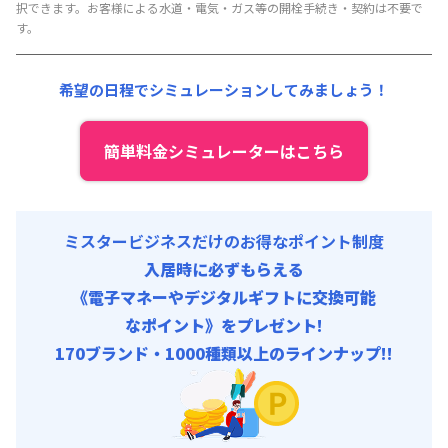
択できます。お客様による水道・電気・ガス等の開栓手続き・契約は不要で
賃料 :
105,000円/月 (3,500円/日)
す。
光熱費他 :
0円/月 (0円/日) (税抜)
清掃料他 :
15,000円/回 (税抜)
希望の日程でシミュレーションしてみましょう！
その他費用 :
保険料
:
800円/月
初期費用
簡単料金シミュレーターはこちら
手数料 : 3,000円/回 (税抜)
ミスタービジネスだけのお得なポイント制度
入居時に必ずもらえる
《電子マネーやデジタルギフトに交換可能
なポイント》をプレゼント!
170ブランド・1000種類以上のラインナップ!!