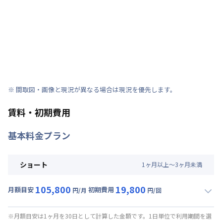
※ 間取図・画像と現況が異なる場合は現況を優先します。
賃料・初期費用
基本料金プラン
ショート
1
ヶ
月
以上～
3
ヶ
月
未満
105,800
19,800
月額目安
初期費用
円/月
円/回
▼
ショート
利用時の料金詳細
月額賃料目安(30日利用)
※月額目安は1ヶ月を30日として計算した金額です。1日単位で利用期間を選