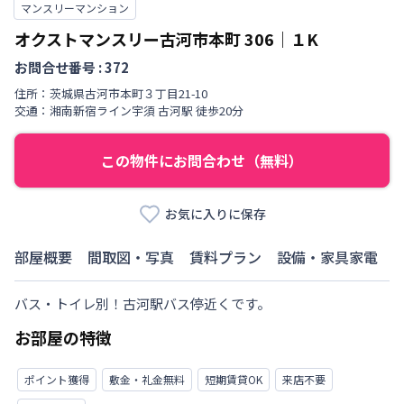
マンスリーマンション
オクストマンスリー古河市本町
306
｜
１K
お問合せ番号 :
372
住所：
茨城県
古河市
本町
３丁目
21-10
交通：
湘南新宿ライン宇須
古河駅
徒歩
20
分
この物件にお問合わせ（無料）
お気に入りに保存
部屋概要
間取図・写真
賃料プラン
設備・家具家電
バス・トイレ別！古河駅バス停近くです。
お部屋の特徴
ポイント獲得
敷金・礼金無料
短期賃貸OK
来店不要