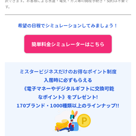
択できます。お客様による水道・電気・ガス等の開栓手続き・契約は不要で
賃料 :
78,000円/月 (2,600円/日)
す。
光熱費他 :
21,000円/月 (700円/日) (税抜)
清掃料他 :
18,000円/回 (税抜)
希望の日程でシミュレーションしてみましょう！
初期費用
契約事務手数料 : 10,000円/回 (税抜)
簡単料金シミュレーターはこちら
ミスタービジネスだけのお得なポイント制度
入居時に必ずもらえる
《電子マネーやデジタルギフトに交換可能
なポイント》をプレゼント!
170ブランド・1000種類以上のラインナップ!!