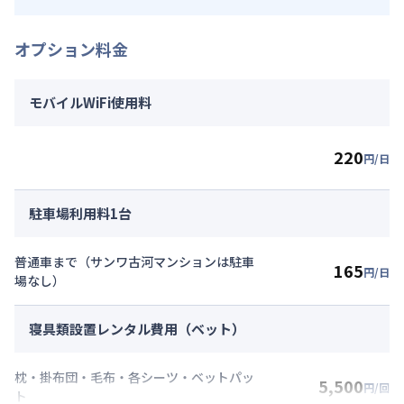
オプション料金
モバイルWiFi使用料
220
円/日
駐車場利用料1台
普通車まで（サンワ古河マンションは駐車
165
円/日
場なし）
寝具類設置レンタル費用（ベット）
枕・掛布団・毛布・各シーツ・ベットパッ
5,500
円/回
ト