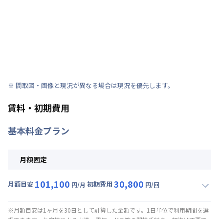
※ 間取図・画像と現況が異なる場合は現況を優先します。
賃料・初期費用
基本料金プラン
月額固定
101,100
30,800
月額目安
初期費用
円/月
円/回
▼
月額固定
利用時の料金詳細
月額賃料目安(30日利用)
※月額目安は1ヶ月を30日として計算した金額です。1日単位で利用期間を選