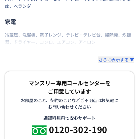
座
、
ベランダ
家電
冷蔵庫
、
洗濯機
、
電子レンジ
、
テレビ・テレビ台
、
掃除機
、
炊飯
器
、
ドライヤー
、
コンロ
、
エアコン
、
アイロン
さらに表示する ▼
マンスリー専用コールセンターを
ご用意しています
お部屋のこと、契約のことなどご不明点はお気軽に
お問い合わせください
通話料無料で安心サポート
0120-302-190