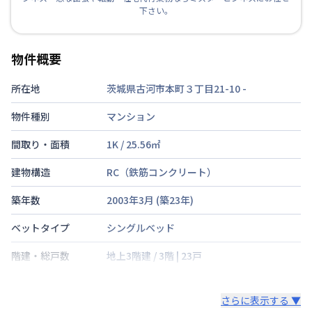
下さい。
物件概要
所在地
茨城県古河市本町３丁目21-10
-
物件種別
マンション
間取り・面積
1K
/
25.56
㎡
建物構造
RC（鉄筋コンクリート）
築年数
2003年3月
(築
23
年)
ベットタイプ
シングルベッド
階建・総戸数
地上3階建
/
3階
|
23戸
鍵の種類
鍵
さらに表示する ▼
部屋の向き
南