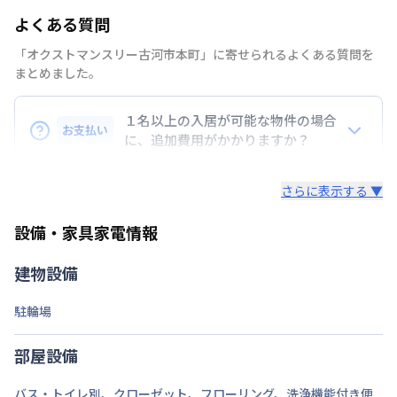
よくある質問
禁煙・喫煙
喫煙可
「オクストマンスリー古河市本町」に寄せられるよくある質問を
交通
湘南新宿ライン宇須
古河駅
徒歩
20
分
まとめました。
定員
1
名
１名以上の入居が可能な物件の場合
お支払い
に、追加費用がかかりますか？
駐車場
なし
はい。入居費用200円/日、光熱費220円/日が追加さ
次回更新日
情報更新日より14日以内
さらに表示する ▼
れます。※物件によって異なる場合がありますのでお
情報更新日
2026年7月23日
問い合わせください。
設備・家具家電情報
駐車場敷地外あり！普通車のみ
建物設備
駐輪場
部屋設備
バス・トイレ別
、
クローゼット
、
フローリング
、
洗浄機能付き便