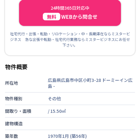
24時間365日対応中
WEBから問合せ
無料
社宅代行・出張・転勤・リロケーション・中・長期滞在ならミスタービ
ジネス 急な出張や転勤・社宅代行業務ならミスタービジネスにお任せ
下さい。
物件概要
広島県広島市中区小町3-28 ドーミーイン広
所在地
島
-
物件種別
その他
間取り・面積
/
15.50
㎡
建物構造
築年数
1970年1月
(築
56
年)