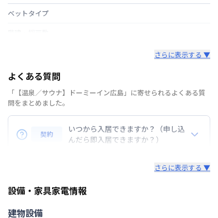
ベットタイプ
階建・総戸数
鍵の種類
カードキー
さらに表示する ▼
部屋の向き
タイプによって異なる
よくある質問
禁煙・喫煙
「【温泉／サウナ】ドーミーイン広島」に寄せられるよくある質
問をまとめました。
交通
いつから入居できますか？（申し込
定員
2
名
契約
んだら即入居できますか？）
駐車場
あり(空き要確認)
準備の都合上、お申込み後１０日後にご入居が可能と
さらに表示する ▼
次回更新日
情報更新日より14日以内
なります。
情報更新日
設備・家具家電情報
2026年7月23日
建物設備