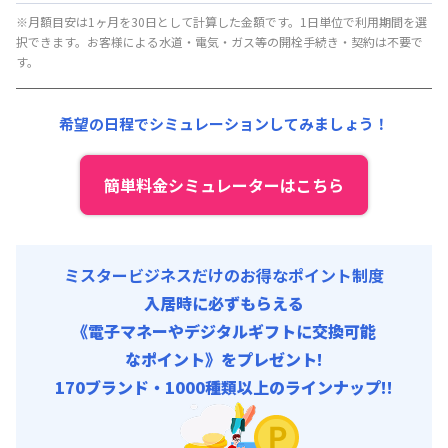
月額賃料目安(30日利用)
※月額目安は1ヶ月を30日として計算した金額です。1日単位で利用期間を選
択できます。お客様による水道・電気・ガス等の開栓手続き・契約は不要で
賃料 :
180,000円/月
す。
光熱費他 :
0円/月 (0円/日) (税抜) ※賃料に含める
清掃料他 :
0円/回 (税抜)
希望の日程でシミュレーションしてみましょう！
簡単料金シミュレーターはこちら
ミスタービジネスだけのお得なポイント制度
入居時に必ずもらえる
《電子マネーやデジタルギフトに交換可能
なポイント》をプレゼント!
170ブランド・1000種類以上のラインナップ!!