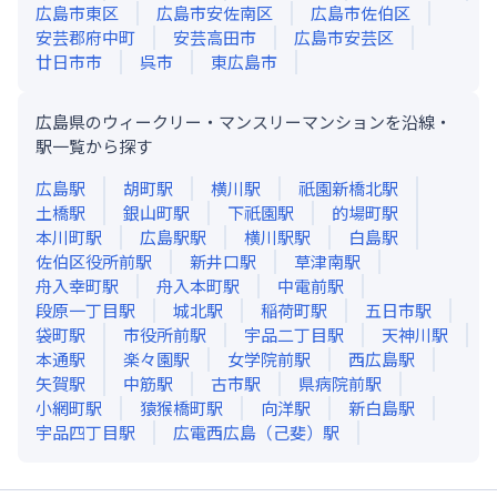
広島市東区
広島市安佐南区
広島市佐伯区
安芸郡府中町
安芸高田市
広島市安芸区
廿日市市
呉市
東広島市
広島県のウィークリー・マンスリーマンションを沿線・
駅一覧から探す
広島
駅
胡町
駅
横川
駅
祇園新橋北
駅
土橋
駅
銀山町
駅
下祇園
駅
的場町
駅
本川町
駅
広島駅
駅
横川駅
駅
白島
駅
佐伯区役所前
駅
新井口
駅
草津南
駅
舟入幸町
駅
舟入本町
駅
中電前
駅
段原一丁目
駅
城北
駅
稲荷町
駅
五日市
駅
袋町
駅
市役所前
駅
宇品二丁目
駅
天神川
駅
本通
駅
楽々園
駅
女学院前
駅
西広島
駅
矢賀
駅
中筋
駅
古市
駅
県病院前
駅
小網町
駅
猿猴橋町
駅
向洋
駅
新白島
駅
宇品四丁目
駅
広電西広島（己斐）
駅