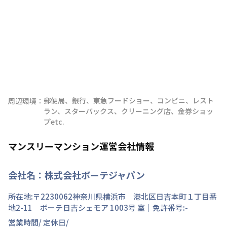
郵便局、銀行、東急フードショー、コンビニ、レスト
周辺環境：
ラン、スターバックス、クリーニング店、金券ショッ
プetc.
マンスリーマンション運営会社情報
会社名：
株式会社ボーテジャパン
所在地:〒
2230062
神奈川県
横浜市 港北区
日吉本町
１丁目
番
地
2-11 ボーテ日吉シェモア 1003号 室
｜免許番号:
-
営業時間/
定休日/