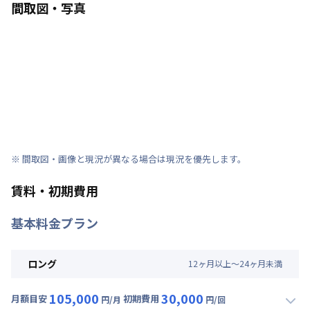
間取図・写真
※ 間取図・画像と現況が異なる場合は現況を優先します。
賃料・初期費用
基本料金プラン
ロング
12
ヶ
月
以上～
24
ヶ
月
未満
105,000
30,000
月額目安
初期費用
円/月
円/回