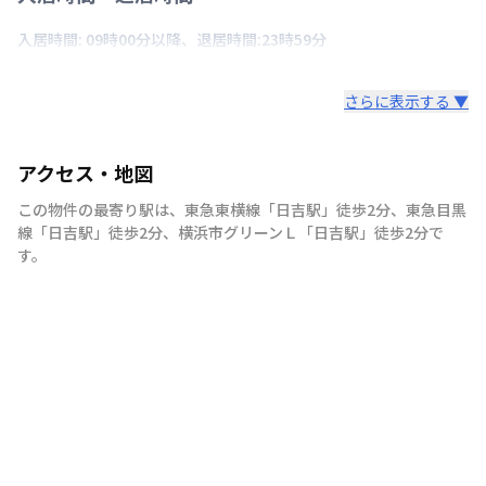
入居時間: 09時00分以降、退居時間:23時59分
さらに表示する ▼
アクセス・地図
この物件の最寄り駅は
、
東急東横線
「
日吉駅
」
徒歩2分
、
東急目黒
線
「
日吉駅
」
徒歩2分
、
横浜市グリーンＬ
「
日吉駅
」
徒歩2分
で
す。