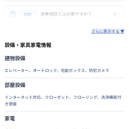
駐車場
東京渋谷と横浜を結ぶ東横線のほぼ中央に当たりどち
なし
らに行くのも便利です。
連帯保証人は必要ですか？
契約
次回更新日
情報更新日より14日以内
日吉には慶応義塾大学があり、又慶応高校、日大高校
などある文教地区です。
連帯保証人は不要です。但し緊急連絡できる方の氏
情報更新日
2026年7月25日
さらに表示する ▼
駅の西側は商店街がありデパート、コンビニ、レスト
名、住所、電話番号が必要です。
ラン、郵便局、銀行など あり生活に必要なものがま
物件前がコインパーキングです。近隣にもコインパーキング多数
設備・家具家電情報
♪
とまってあり非常に便利です。
当マンスリーマンションは日吉駅より100m、2分の
建物設備
近さです。
エレベーター
、
オートロック
、
宅配ボックス
、
防犯カメラ
部屋設備
インターネット対応
、
クローゼット
、
フローリング
、
洗浄機能付
き便座
家電