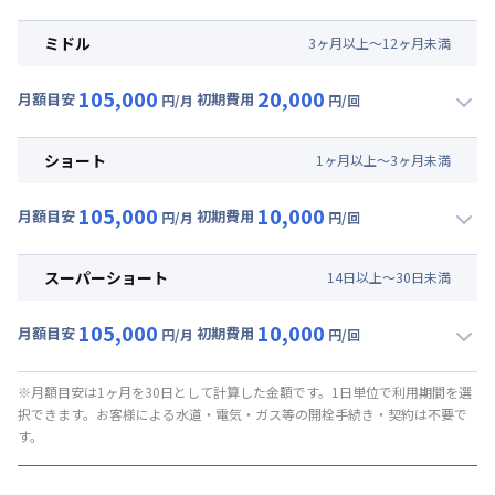
▼
ロング
利用時の料金詳細
月額賃料目安(30日利用)
ミドル
3
ヶ
月
以上～
12
ヶ
月
未満
賃料 :
90,000円/月
105,000
20,000
光熱費他 :
15,000円/月
月額目安
初期費用
円/月
円/回
▼
ミドル
利用時の料金詳細
清掃料他 :
30,000円/回
月額賃料目安(30日利用)
ショート
1
ヶ
月
以上～
3
ヶ
月
未満
賃料 :
90,000円/月
105,000
10,000
光熱費他 :
15,000円/月
月額目安
初期費用
円/月
円/回
▼
ショート
利用時の料金詳細
清掃料他 :
20,000円/回
月額賃料目安(30日利用)
スーパーショート
14
日
以上～
30
日
未満
賃料 :
90,000円/月
105,000
10,000
光熱費他 :
15,000円/月
月額目安
初期費用
円/月
円/回
▼
スーパーショート
利用時の料金詳細
清掃料他 :
10,000円/回
月額賃料目安(30日利用)
※月額目安は1ヶ月を30日として計算した金額です。1日単位で利用期間を選
択できます。お客様による水道・電気・ガス等の開栓手続き・契約は不要で
賃料 :
90,000円/月 (3,000円/日)
す。
光熱費他 :
15,000円/月 (500円/日)
清掃料他 :
10,000円/回