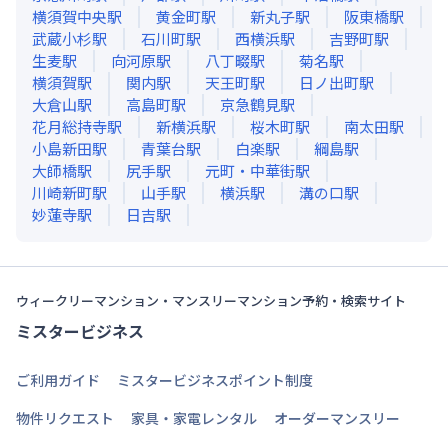
横須賀中央
駅
黄金町
駅
新丸子
駅
阪東橋
駅
武蔵小杉
駅
石川町
駅
西横浜
駅
吉野町
駅
生麦
駅
向河原
駅
八丁畷
駅
菊名
駅
横須賀
駅
関内
駅
天王町
駅
日ノ出町
駅
大倉山
駅
高島町
駅
京急鶴見
駅
花月総持寺
駅
新横浜
駅
桜木町
駅
南太田
駅
小島新田
駅
青葉台
駅
白楽
駅
綱島
駅
大師橋
駅
尻手
駅
元町・中華街
駅
川崎新町
駅
山手
駅
横浜
駅
溝の口
駅
妙蓮寺
駅
日吉
駅
ウィークリーマンション・マンスリーマンション予約・検索サイト
ミスタービジネス
ご利用ガイド
ミスタービジネスポイント制度
物件リクエスト
家具・家電レンタル
オーダーマンスリー