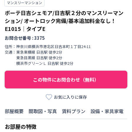
マンスリーマンション
ボーテ日吉シェモア/日吉駅２分のマンスリーマン
ション/ オートロック完備/基本追加料金なし！
E1015
｜
タイプE
お問合せ番号 :
3375
住所：
神奈川県
横浜市港北区
日吉本町
１丁目
24-11
交通：
東急東横線
日吉駅
徒歩
2
分
東急目黒線
日吉駅
徒歩
2
分
横浜市グリーンＬ
日吉駅
徒歩
2
分
この物件にお問合わせ（無料）
お気に入りに保存
部屋概要
間取図・写真
賃料プラン
設備・家具家電
お部屋の特徴