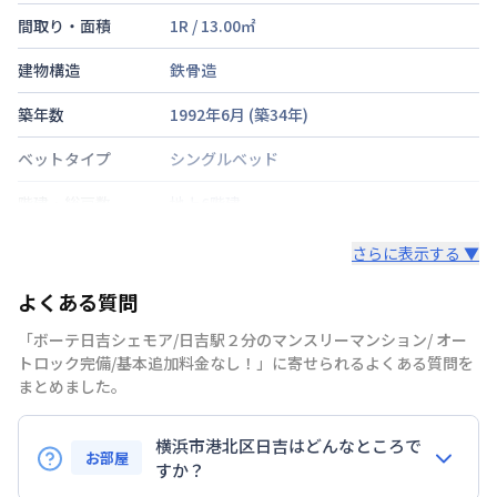
間取り・面積
1R
/
13.00
㎡
建物構造
鉄骨造
築年数
1992年6月
(築
34
年)
ベットタイプ
シングルベッド
階建・総戸数
地上6階建
鍵の種類
スマートロック
さらに表示する ▼
部屋の向き
南
よくある質問
禁煙・喫煙
禁煙
「ボーテ日吉シェモア/日吉駅２分のマンスリーマンション/ オー
トロック完備/基本追加料金なし！」に寄せられるよくある質問を
東急東横線
日吉駅
徒歩
2
分
まとめました。
交通
東急目黒線
日吉駅
徒歩
2
分
横浜市グリーンＬ
日吉駅
徒歩
2
分
横浜市港北区日吉はどんなところで
お部屋
定員
1
名
すか？