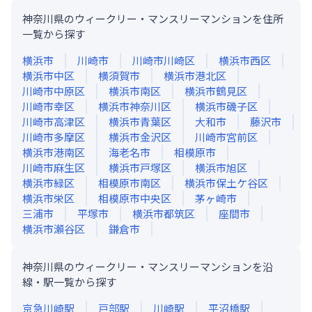
神奈川県のウィークリー・マンスリーマンションを住所
一覧から探す
横浜市
川崎市
川崎市川崎区
横浜市西区
横浜市中区
横須賀市
横浜市港北区
川崎市中原区
横浜市南区
横浜市鶴見区
川崎市幸区
横浜市神奈川区
横浜市磯子区
川崎市高津区
横浜市青葉区
大和市
藤沢市
川崎市多摩区
横浜市金沢区
川崎市宮前区
横浜市港南区
海老名市
相模原市
川崎市麻生区
横浜市戸塚区
横浜市旭区
横浜市緑区
相模原市南区
横浜市保土ケ谷区
横浜市栄区
相模原市中央区
茅ヶ崎市
三浦市
平塚市
横浜市都筑区
座間市
横浜市瀬谷区
鎌倉市
神奈川県のウィークリー・マンスリーマンションを沿
線・駅一覧から探す
京急川崎
駅
戸部
駅
川崎
駅
平沼橋
駅