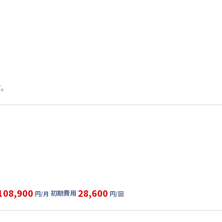
す。
108,900
28,600
初期費用
円/月
円/回
グ
利用時の料金詳細
目安(30日利用)