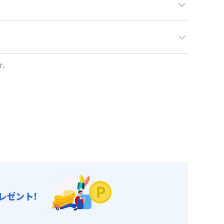
す。
レゼント!