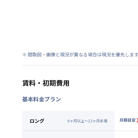
※ 間取図・画像と現況が異なる場合は現況を優先しま
賃料・初期費用
基本料金プラン
ロング
月額目安
6
ヶ
月
以上～
12
ヶ
月
未満
▼
ロン
月額賃料