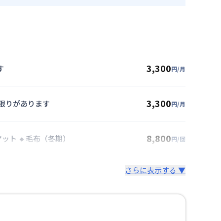
3,300
す
円/月
3,300
に限りがあります
円/月
8,800
マット 🔸毛布（冬期）
円/回
さらに表示する ▼