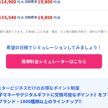
114,900
19,800
初期費用
円/月
円/回
,000円/月 (2,700円/日)
ル
利用時の料金詳細
:
24,000円/月 (800円/日) (税抜)
目安(30日利用)
135,540
19,800
初期費用
:
16,000円/回 (税抜)
円/月
円/回
,000円/月 (2,900円/日)
ート
利用時の料金詳細
 :
:
24,000円/月 (800円/日) (税抜)
目安(30日利用)
険料
:
1,500円/月
期間を選択できます。お客様による水道・電気・ガス等の開栓手続き・契約は不要で
:
8,000円/回 (税抜)
5,000円/月 (3,500円/日)
 :
:
26,400円/月 (880円/日) (税抜)
: 10,000円/回 (税抜)
険料
:
1,500円/月
希望の日程でシミュレーションしてみましょう！
:
8,000円/回 (税抜)
 :
: 10,000円/回 (税抜)
簡単料金シミュレーターはこちら
険料
:
1,500円/月
: 10,000円/回 (税抜)
スタービジネスだけのお得なポイント制度
子マネーやデジタルギフトに交換可能
なポイント》をプ
0ブランド・1000種類以上のラインナップ!!