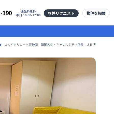
2-190
通話料無料
物件リクエスト
物件を掲載
平日 10:00-17:00
 スカイクリエート天神南 福岡大丸・キャナルシティ博多・ＪＲ博多シティ B