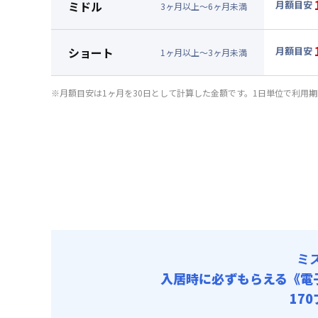
ミドル
月額目安
3
ヶ
月
以上～
6
ヶ
月
未満
賃料 :
81
▼
ミド
光熱費他 
月額賃料
ショート
月額目安
清掃料他 
1
ヶ
月
以上～
3
ヶ
月
未満
賃料 :
87
▼
ショ
その他費用
光熱費他 
月額賃料
火災保
※月額目安は1ヶ月を30日として計算した金額です。1日単位で利用
清掃料他 
初期費用
賃料 :
10
その他費用
光熱費他 
事務手数料 
火災保
清掃料他 
初期費用
その他費用
事務手数料 
火災保
初期費用
事務手数料 
ミ
入居時に必ずもらえる
《電
17