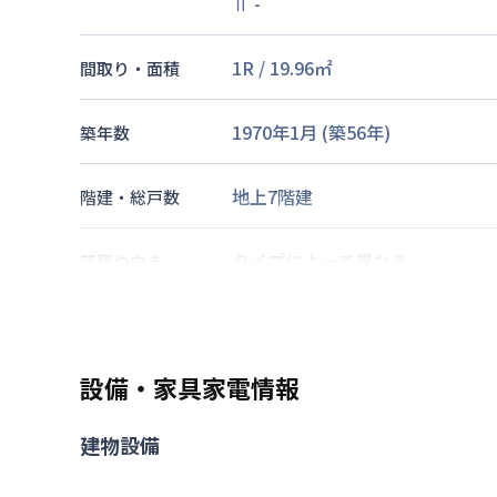
Ⅱ
-
1R
/
19.96
㎡
間取り・面積
1970年1月
(築
56
年)
築年数
地上7階建
階建・総戸数
タイプによって異なる
部屋の向き
福岡市七隈線
渡辺通駅
徒歩
5
分
西鉄天神大牟田線
西鉄福岡（天
交通
福岡市七隈線
天神南駅
徒歩
9
分
設備・家具家電情報
あり(空き要確認)
建物設備
近隣パーキング
駐車場
期間を指定して契約可能