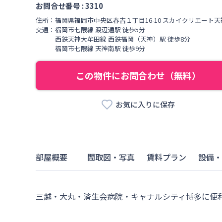
お問合せ番号 :
3310
住所：
福岡県
福岡市中央区
春吉
１丁目
16-10 スカイクリエート
交通：
福岡市七隈線
渡辺通駅
徒歩
5
分
西鉄天神大牟田線
西鉄福岡（天神）駅
徒歩
8
分
福岡市七隈線
天神南駅
徒歩
9
分
この物件にお問合わせ（無料）
お気に入りに保存
部屋概要
間取図・写真
賃料プラン
設備・
三越・大丸・済生会病院・キャナルシティ博多に便