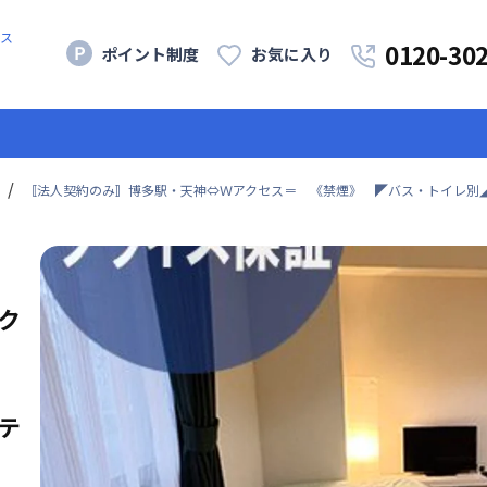
ス
0120-30
ポイント制度
お気に入り
〚法人契約のみ〛博多駅・天神⇔Ｗアクセス＝ 《禁煙》 ◤バス・トイレ別◢
ク
テ