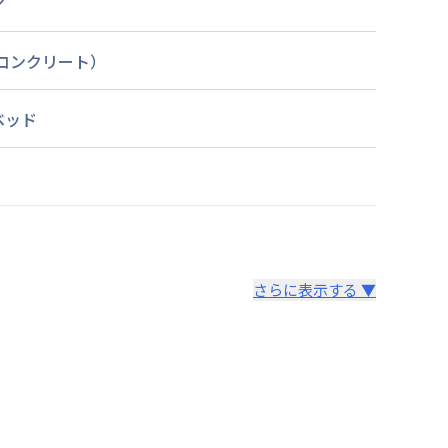
ン
筋コンクリート）
ベッド
さらに表示する ▼
より14日以内