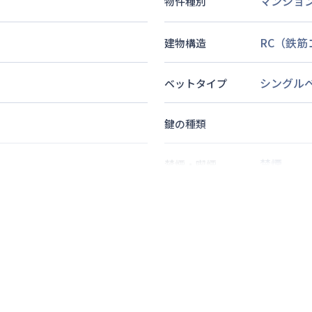
マンショ
物件種別
RC（鉄
建物構造
シングル
ベットタイプ
鍵の種類
禁煙
禁煙・喫煙
神）駅
徒歩
8
分
1
名
定員
情報更新日
次回更新日