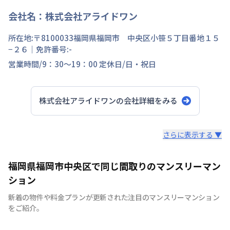
会社名：
株式会社アライドワン
所在地:〒
8100033
福岡県
福岡市 中央区
小笹
５丁目
番地
１５
−２６
｜免許番号:
-
営業時間/
9：30～19：00
定休日/
日・祝日
株式会社アライドワン
の会社詳細をみる
スタッフからのコメント
さらに表示する ▼
私たちは福岡の街が大好きです。だからこそ知って欲しい
福岡県福岡市中央区で同じ間取りのマンスリーマン
福岡の魅力。 滞在中の宿泊費を少しでも安く抑える事に
ション
より魅力ある福岡を大いに満喫していただきたいから。
新着の物件や料金プランが更新された注目のマンスリーマンション
それが私たちの想いです。
をご紹介。