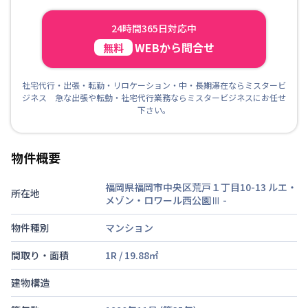
24時間365日対応中
WEBから問合せ
無料
社宅代行・出張・転勤・リロケーション・中・長期滞在ならミスタービ
ジネス 急な出張や転勤・社宅代行業務ならミスタービジネスにお任せ
下さい。
物件概要
福岡県福岡市中央区荒戸１丁目10-13 ルエ・
所在地
メゾン・ロワール西公園Ⅲ
-
物件種別
マンション
間取り・面積
1R
/
19.88
㎡
建物構造