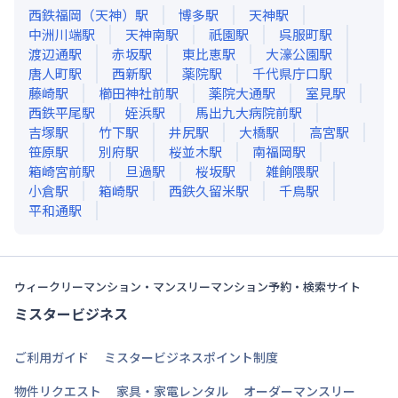
西鉄福岡（天神）
駅
博多
駅
天神
駅
中洲川端
駅
天神南
駅
祇園
駅
呉服町
駅
渡辺通
駅
赤坂
駅
東比恵
駅
大濠公園
駅
唐人町
駅
西新
駅
薬院
駅
千代県庁口
駅
藤崎
駅
櫛田神社前
駅
薬院大通
駅
室見
駅
西鉄平尾
駅
姪浜
駅
馬出九大病院前
駅
吉塚
駅
竹下
駅
井尻
駅
大橋
駅
高宮
駅
笹原
駅
別府
駅
桜並木
駅
南福岡
駅
箱崎宮前
駅
旦過
駅
桜坂
駅
雑餉隈
駅
小倉
駅
箱崎
駅
西鉄久留米
駅
千鳥
駅
平和通
駅
ウィークリーマンション・マンスリーマンション予約・検索サイト
ミスタービジネス
ご利用ガイド
ミスタービジネスポイント制度
物件リクエスト
家具・家電レンタル
オーダーマンスリー