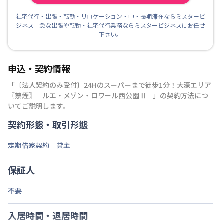
社宅代行・出張・転勤・リロケーション・中・長期滞在ならミスタービ
ジネス 急な出張や転勤・社宅代行業務ならミスタービジネスにお任せ
下さい。
申込・契約情報
「
〔法人契約のみ受付〕️24Hのスーパーまで徒歩1分！️大濠エリア
〖禁煙〗 ルエ・メゾン・ロワール西公園Ⅲ
」の契約方法につ
いてご説明します。
契約形態・取引形態
定期借家契約｜貸主
保証人
不要
入居時間・退居時間