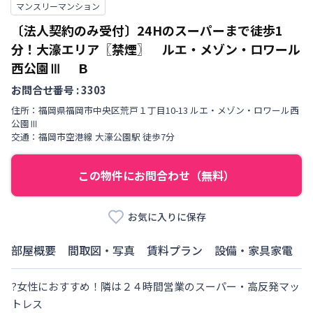
マンスリーマンション
〔法人契約のみ受付〕️24Hのスーパーまで徒歩1
分！️大濠エリア〖禁煙〗 ルエ・メゾン・ロワール
西公園Ⅲ
Ｂ
お問合せ番号 :
3303
住所：
福岡県
福岡市中央区
荒戸
１丁目
10-13 ルエ・メゾン・ロワール西
公園Ⅲ
交通：
福岡市空港線
大濠公園駅
徒歩
7
分
この物件にお問合わせ（無料）
お気に入りに保存
部屋概要
間取図・写真
賃料プラン
設備・家具家電
?️女性におすすめ！隣は２４時間営業のスーパー・高反発マッ
トレス