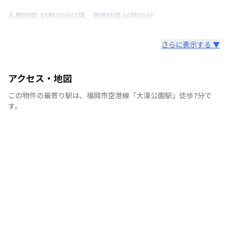
入居時間: 15時00分以降、退居時間:10時00分
さらに表示する ▼
アクセス・地図
この物件の最寄り駅は
、
福岡市空港線
「
大濠公園駅
」
徒歩7分
で
す。