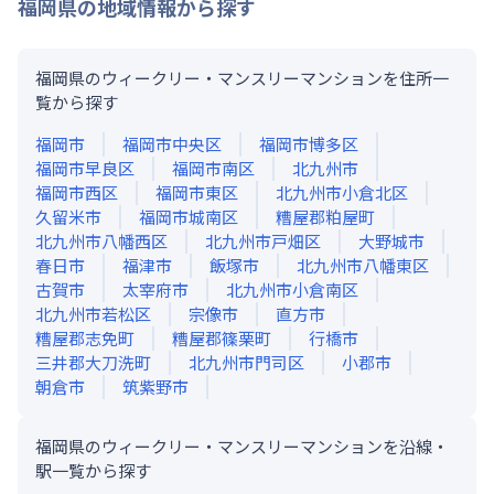
福岡県
の地域情報から探す
福岡県のウィークリー・マンスリーマンションを住所一
覧から探す
福岡市
福岡市中央区
福岡市博多区
福岡市早良区
福岡市南区
北九州市
福岡市西区
福岡市東区
北九州市小倉北区
久留米市
福岡市城南区
糟屋郡粕屋町
北九州市八幡西区
北九州市戸畑区
大野城市
春日市
福津市
飯塚市
北九州市八幡東区
古賀市
太宰府市
北九州市小倉南区
北九州市若松区
宗像市
直方市
糟屋郡志免町
糟屋郡篠栗町
行橋市
三井郡大刀洗町
北九州市門司区
小郡市
朝倉市
筑紫野市
福岡県のウィークリー・マンスリーマンションを沿線・
駅一覧から探す