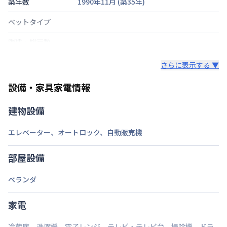
築年数
1990年11月
(築
35
年)
ベットタイプ
階建・総戸数
鍵の種類
さらに表示する ▼
部屋の向き
タイプによって異なる
設備・家具家電情報
禁煙・喫煙
禁煙
建物設備
交通
福岡市空港線
大濠公園駅
徒歩
7
分
エレベーター
、
オートロック
、
自動販売機
定員
1
名
部屋設備
駐車場
なし
ベランダ
次回更新日
情報更新日より14日以内
家電
情報更新日
2026年7月24日
冷蔵庫
、
洗濯機
、
電子レンジ
、
テレビ・テレビ台
、
掃除機
、
ドラ