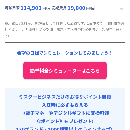
114,900
19,800
月額目安
初期費用
円/月
円/回
▼
ロング
利用時の料金詳細
月額賃料目安(30日利用)
※月額目安は1ヶ月を30日として計算した金額です。1日単位で利用期間を選
択できます。お客様による水道・電気・ガス等の開栓手続き・契約は不要で
賃料 :
87,000円/月 (2,900円/日)
す。
光熱費他 :
24,000円/月 (800円/日) (税抜)
清掃料他 :
8,000円/回 (税抜)
希望の日程でシミュレーションしてみましょう！
その他費用 :
火災保険料
:
1,500円/月
初期費用
簡単料金シミュレーターはこちら
事務手数料 : 10,000円/回 (税抜)
ミスタービジネスだけのお得なポイント制度
入居時に必ずもらえる
《電子マネーやデジタルギフトに交換可能
なポイント》をプレゼント!
170ブランド・1000種類以上のラインナップ!!