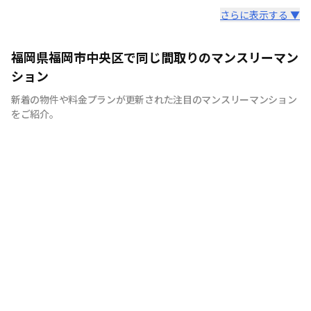
スタッフからのコメント
さらに表示する ▼
私たちは福岡の街が大好きです。だからこそ知って欲しい
福岡県福岡市中央区で同じ間取りのマンスリーマン
福岡の魅力。 滞在中の宿泊費を少しでも安く抑える事に
ション
より魅力ある福岡を大いに満喫していただきたいから。
新着の物件や料金プランが更新された注目のマンスリーマンション
それが私たちの想いです。
をご紹介。