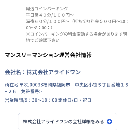
周辺コインパーキング

平日昼４０分/１００円～

深夜６０分/１００円～（打ち切り料金５００円～20：
00～8：00：）

※コインパーキングの料金変動する場合があります現
地でご確認下さい
マンスリーマンション運営会社情報
会社名：
株式会社アライドワン
所在地:〒
8100033
福岡県
福岡市 中央区
小笹
５丁目
番地
１５
−２６
｜免許番号:
-
営業時間/
9：30～19：00
定休日/
日・祝日
株式会社アライドワン
の会社詳細をみる