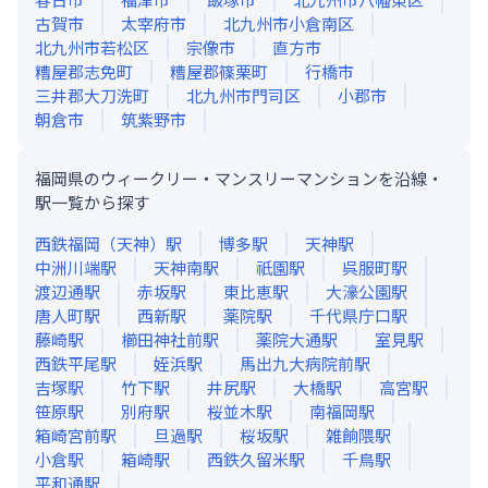
古賀市
太宰府市
北九州市小倉南区
北九州市若松区
宗像市
直方市
糟屋郡志免町
糟屋郡篠栗町
行橋市
三井郡大刀洗町
北九州市門司区
小郡市
朝倉市
筑紫野市
福岡県のウィークリー・マンスリーマンションを沿線・
駅一覧から探す
西鉄福岡（天神）
駅
博多
駅
天神
駅
中洲川端
駅
天神南
駅
祇園
駅
呉服町
駅
渡辺通
駅
赤坂
駅
東比恵
駅
大濠公園
駅
唐人町
駅
西新
駅
薬院
駅
千代県庁口
駅
藤崎
駅
櫛田神社前
駅
薬院大通
駅
室見
駅
西鉄平尾
駅
姪浜
駅
馬出九大病院前
駅
吉塚
駅
竹下
駅
井尻
駅
大橋
駅
高宮
駅
笹原
駅
別府
駅
桜並木
駅
南福岡
駅
箱崎宮前
駅
旦過
駅
桜坂
駅
雑餉隈
駅
小倉
駅
箱崎
駅
西鉄久留米
駅
千鳥
駅
平和通
駅