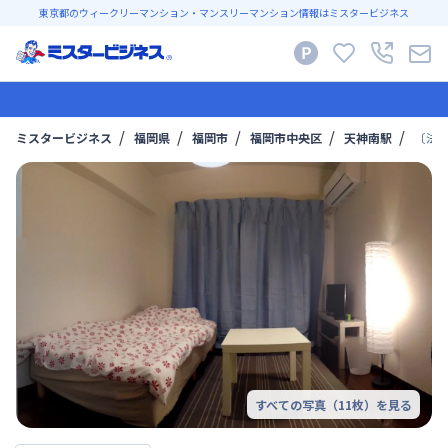
東京都のウィークリーマンション・マンスリーマンション情報はミスタービジネス
ミスタービジネス
福岡県
福岡市
福岡市中央区
天神南駅
〔法
すべての写真（
11
枚）を見る