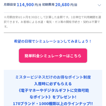
114,900
20,680
月額目安
初期費用
円/月
円/回
▼
ロング
利用時の料金詳細
月額賃料目安(30日利用)
※月額目安は1ヶ月を30日として計算した金額です。1日単位で利用期間を選
択できます。お客様による水道・電気・ガス等の開栓手続き・契約は不要で
賃料 :
87,000円/月 (2,900円/日)
す。
光熱費他 :
24,000円/月 (800円/日) (税抜)
清掃料他 :
8,800円/回 (税抜)
希望の日程でシミュレーションしてみましょう！
その他費用 :
火災保険料
:
1,500円/月
初期費用
簡単料金シミュレーターはこちら
事務手数料 : 10,000円/回 (税抜)
ミスタービジネスだけのお得なポイント制度
入居時に必ずもらえる
《電子マネーやデジタルギフトに交換可能
なポイント》をプレゼント!
170ブランド・1000種類以上のラインナップ!!