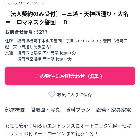
マンスリーマンション
〔法人契約のみ受付〕＝三越・天神西通り・大名
＝ ロマネスク警固
Ｂ
お問合せ番号 :
3277
住所：
福岡県
福岡市中央区
警固
１丁目
1-17 ロマネスク警固（福岡三
越・天神西通り徒歩圏内）
交通：
福岡市七隈線
天神南駅
徒歩
10
分
福岡市空港線
天神駅
徒歩
12
分
この物件にお問合わせ（無料）
お気に入りに保存
部屋概要
間取図・写真
賃料プラン
設備・家具家電
女性も安心！明るいエントランスにオートロック完備＋セキ
ュリティID付キー！ローソンまで徒歩１分！