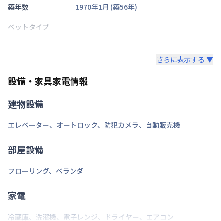
築年数
1970年1月
(築
56
年)
ベットタイプ
階建・総戸数
さらに表示する ▼
鍵の種類
設備・家具家電情報
部屋の向き
建物設備
禁煙・喫煙
エレベーター
、
オートロック
、
防犯カメラ
、
自動販売機
福岡市七隈線
天神南駅
徒歩
10
分
交通
福岡市空港線
天神駅
徒歩
12
分
部屋設備
定員
1
名
フローリング
、
ベランダ
駐車場
なし
次回更新日
家電
情報更新日より14日以内
情報更新日
2026年7月26日
冷蔵庫
、
洗濯機
、
電子レンジ
、
ドライヤー
、
エアコン