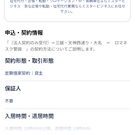
社宅代行・出張・転勤・リロケーション・中・長期滞在ならミスタービ
ジネス 急な出張や転勤・社宅代行業務ならミスタービジネスにお任せ
下さい。
申込・契約情報
「
〔法人契約のみ受付〕＝三越・天神西通り・大名 ＝ ロマネ
スク警固
」の契約方法についてご説明します。
契約形態・取引形態
定期借家契約｜貸主
保証人
不要
入居時間・退居時間
入居時間: 15時00分以降、退居時間:10時00分