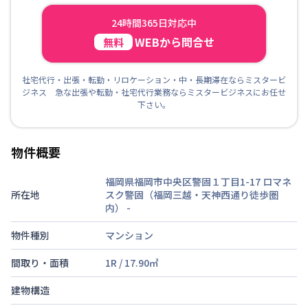
24時間365日対応中
WEBから問合せ
無料
社宅代行・出張・転勤・リロケーション・中・長期滞在ならミスタービ
ジネス 急な出張や転勤・社宅代行業務ならミスタービジネスにお任せ
下さい。
物件概要
福岡県福岡市中央区警固１丁目1-17 ロマネ
所在地
スク警固（福岡三越・天神西通り徒歩圏
内）
-
物件種別
マンション
間取り・面積
1R
/
17.90
㎡
建物構造