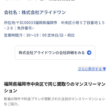
会社名：
株式会社アライドワン
所在地:〒
8100033
福岡県
福岡市 中央区
小笹
５丁目
番地
１５
−２６
｜免許番号:
-
営業時間/
9：30～19：00
定休日/
日・祝日
株式会社アライドワン
の会社詳細をみる
スタッフからのコメント
さらに表示する ▼
私たちは福岡の街が大好きです。だからこそ知って欲しい
福岡県福岡市中央区で同じ間取りのマンスリーマン
福岡の魅力。 滞在中の宿泊費を少しでも安く抑える事に
ション
より魅力ある福岡を大いに満喫していただきたいから。
新着の物件や料金プランが更新された注目のマンスリーマンション
それが私たちの想いです。
をご紹介。