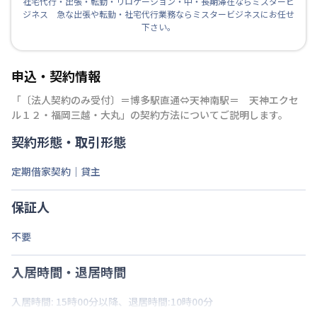
社宅代行・出張・転勤・リロケーション・中・長期滞在ならミスタービ
ジネス 急な出張や転勤・社宅代行業務ならミスタービジネスにお任せ
下さい。
申込・契約情報
「
〔法人契約のみ受付〕＝博多駅直通⇔天神南駅＝ 天神エクセ
ル１２・福岡三越・大丸
」の契約方法についてご説明します。
契約形態・取引形態
定期借家契約｜貸主
保証人
不要
入居時間・退居時間
入居時間: 15時00分以降、退居時間:10時00分