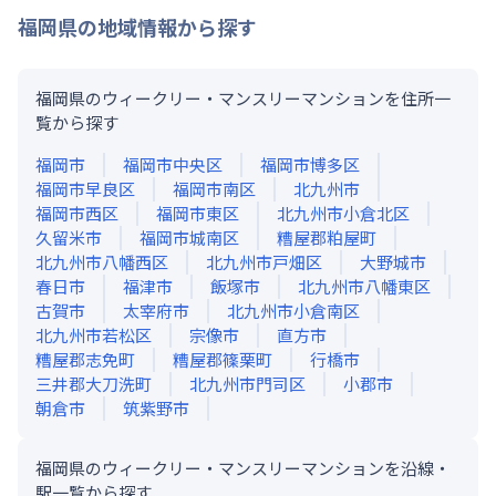
福岡県
の地域情報から探す
福岡県のウィークリー・マンスリーマンションを住所一
覧から探す
福岡市
福岡市中央区
福岡市博多区
福岡市早良区
福岡市南区
北九州市
福岡市西区
福岡市東区
北九州市小倉北区
久留米市
福岡市城南区
糟屋郡粕屋町
北九州市八幡西区
北九州市戸畑区
大野城市
春日市
福津市
飯塚市
北九州市八幡東区
古賀市
太宰府市
北九州市小倉南区
北九州市若松区
宗像市
直方市
糟屋郡志免町
糟屋郡篠栗町
行橋市
三井郡大刀洗町
北九州市門司区
小郡市
朝倉市
筑紫野市
福岡県のウィークリー・マンスリーマンションを沿線・
駅一覧から探す