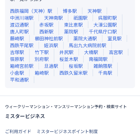
西鉄福岡（天神）
駅
博多
駅
天神
駅
中洲川端
駅
天神南
駅
祇園
駅
呉服町
駅
渡辺通
駅
赤坂
駅
東比恵
駅
大濠公園
駅
唐人町
駅
西新
駅
薬院
駅
千代県庁口
駅
藤崎
駅
櫛田神社前
駅
薬院大通
駅
室見
駅
西鉄平尾
駅
姪浜
駅
馬出九大病院前
駅
吉塚
駅
竹下
駅
井尻
駅
大橋
駅
高宮
駅
笹原
駅
別府
駅
桜並木
駅
南福岡
駅
箱崎宮前
駅
旦過
駅
桜坂
駅
雑餉隈
駅
小倉
駅
箱崎
駅
西鉄久留米
駅
千鳥
駅
平和通
駅
ウィークリーマンション・マンスリーマンション予約・検索サイト
ミスタービジネス
ご利用ガイド
ミスタービジネスポイント制度