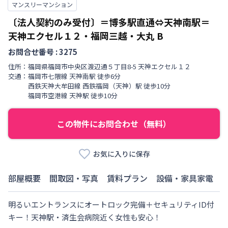
マンスリーマンション
〔法人契約のみ受付〕＝博多駅直通⇔天神南駅＝
天神エクセル１２・福岡三越・大丸
B
お問合せ番号 :
3275
住所：
福岡県
福岡市中央区
渡辺通
５丁目
8-5 天神エクセル１２
交通：
福岡市七隈線
天神南駅
徒歩
6
分
西鉄天神大牟田線
西鉄福岡（天神）駅
徒歩
10
分
福岡市空港線
天神駅
徒歩
10
分
この物件にお問合わせ（無料）
お気に入りに保存
部屋概要
間取図・写真
賃料プラン
設備・家具家電
明るいエントランスにオートロック完備＋セキュリティID付
キー！天神駅・済生会病院近く女性も安心！