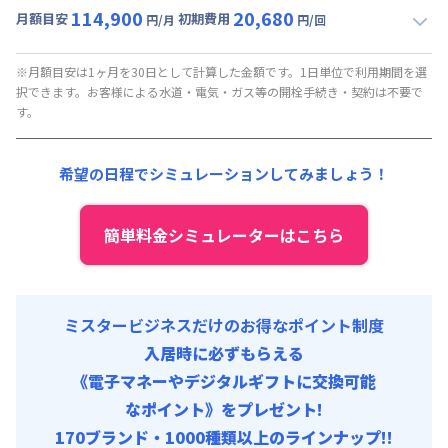
114,900
20,680
月額目安
初期費用
円/月
円/回
▼
ロング
利用時の料金詳細
月額賃料目安(30日利用)
※月額目安は1ヶ月を30日として計算した金額です。1日単位で利用期間を選
択できます。お客様による水道・電気・ガス等の開栓手続き・契約は不要で
賃料 :
87,000円/月 (2,900円/日)
す。
光熱費他 :
24,000円/月 (800円/日) (税抜)
清掃料他 :
8,800円/回 (税抜)
希望の日程でシミュレーションしてみましょう！
その他費用 :
火災保険料
:
1,500円/月
初期費用
簡単料金シミュレーターはこちら
事務手数料 : 10,000円/回 (税抜)
ミスタービジネスだけのお得なポイント制度
入居時に必ずもらえる
《電子マネーやデジタルギフトに交換可能
なポイント》をプレゼント!
170ブランド・1000種類以上のラインナップ!!