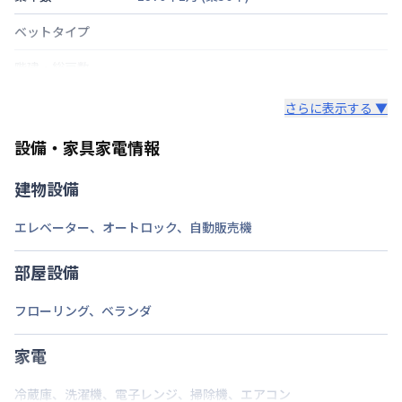
ベットタイプ
階建・総戸数
鍵の種類
さらに表示する ▼
部屋の向き
設備・家具家電情報
禁煙・喫煙
建物設備
福岡市七隈線
天神南駅
徒歩
6
分
エレベーター
、
オートロック
、
自動販売機
西鉄天神大牟田線
西鉄福岡（天神）駅
徒歩
交通
10
分
福岡市空港線
天神駅
徒歩
10
分
部屋設備
定員
1
名
フローリング
、
ベランダ
駐車場
なし
家電
次回更新日
情報更新日より14日以内
冷蔵庫
、
洗濯機
、
電子レンジ
、
掃除機
、
エアコン