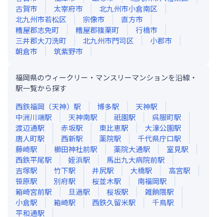
古賀市
太宰府市
北九州市小倉南区
北九州市若松区
宗像市
直方市
糟屋郡志免町
糟屋郡篠栗町
行橋市
三井郡大刀洗町
北九州市門司区
小郡市
朝倉市
筑紫野市
福岡県のウィークリー・マンスリーマンションを沿線・
駅一覧から探す
西鉄福岡（天神）
駅
博多
駅
天神
駅
中洲川端
駅
天神南
駅
祇園
駅
呉服町
駅
渡辺通
駅
赤坂
駅
東比恵
駅
大濠公園
駅
唐人町
駅
西新
駅
薬院
駅
千代県庁口
駅
藤崎
駅
櫛田神社前
駅
薬院大通
駅
室見
駅
西鉄平尾
駅
姪浜
駅
馬出九大病院前
駅
吉塚
駅
竹下
駅
井尻
駅
大橋
駅
高宮
駅
笹原
駅
別府
駅
桜並木
駅
南福岡
駅
箱崎宮前
駅
旦過
駅
桜坂
駅
雑餉隈
駅
小倉
駅
箱崎
駅
西鉄久留米
駅
千鳥
駅
平和通
駅