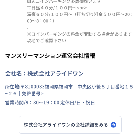
周辺コインパーキング多数御座います

平日昼４０分/１００円～<br>

深夜６０分/１００円～（打ち切り料金５００円～20：
00～8：00：）

.

※コインパーキングの料金が変動する場合があります
現地でご確認下さい
マンスリーマンション運営会社情報
会社名：
株式会社アライドワン
所在地:〒
8100033
福岡県
福岡市 中央区
小笹
５丁目
番地
１５
−２６
｜免許番号:
-
営業時間/
9：30～19：00
定休日/
日・祝日
株式会社アライドワン
の会社詳細をみる