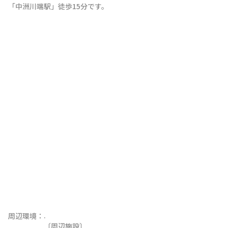
「
中洲川端駅
」
徒歩15分
です。
.

周辺環境：
〔周辺施設〕
