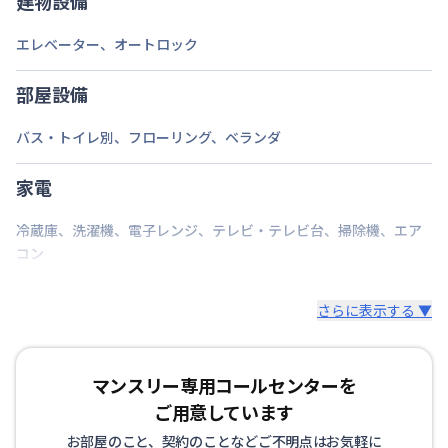
建物設備
福岡市七隈線
天神南駅
徒歩
10
分
エレベーター
、
オートロック
西鉄天神大牟田線
西鉄福岡（天神）駅
徒歩
交通
12
分
福岡市空港線
中洲川端駅
徒歩
15
分
部屋設備
定員
1
名
バス・トイレ別
、
フローリング
、
ベランダ
駐車場
なし
家電
次回更新日
情報更新日より14日以内
冷蔵庫
、
洗濯機
、
電子レンジ
、
テレビ・テレビ台
、
掃除機
、
エア
情報更新日
2026年7月25日
コン
さらに表示する ▼
マンスリー専用コールセンターを
ご用意しています
お部屋のこと、契約のことなどご不明点はお気軽に