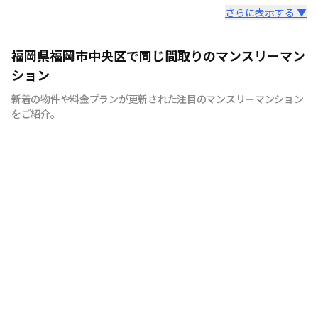
スタッフからのコメント
さらに表示する ▼
私たちは福岡の街が大好きです。だからこそ知って欲しい
福岡県福岡市中央区で同じ間取りのマンスリーマン
福岡の魅力。 滞在中の宿泊費を少しでも安く抑える事に
ション
より魅力ある福岡を大いに満喫していただきたいから。
新着の物件や料金プランが更新された注目のマンスリーマンション
それが私たちの想いです。
をご紹介。