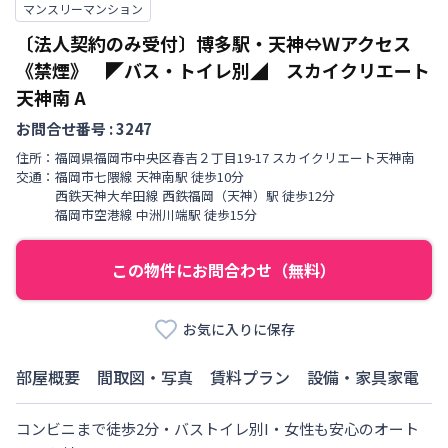
マンスリーマンション
〔法人契約のみ受付〕博多駅・天神⇔Ｗアクセス
《禁煙》 ◤バス・トイレ別◢ スカイクリエート
天神南
A
お問合せ番号 :
3247
住所：
福岡県
福岡市中央区
春吉
２丁目
19-17 スカイクリエート天神南
交通：
福岡市七隈線
天神南駅
徒歩
10
分
西鉄天神大牟田線
西鉄福岡（天神）駅
徒歩
12
分
福岡市空港線
中洲川端駅
徒歩
15
分
この物件にお問合わせ（無料）
お気に入りに保存
部屋概要
間取図・写真
賃料プラン
設備・家具家電
コンビニまで徒歩2分・バストイレ別I・女性も安心のオート