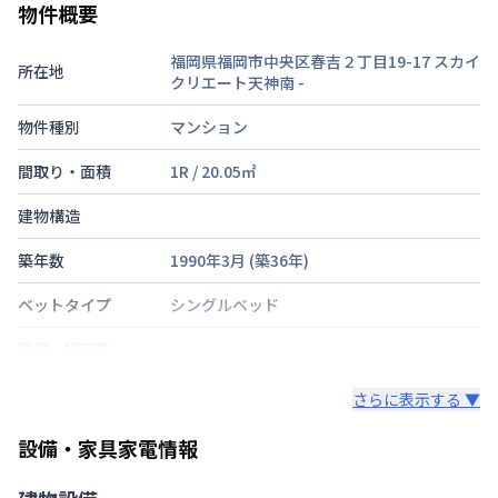
物件概要
福岡県福岡市中央区春吉２丁目19-17 スカイ
所在地
クリエート天神南
-
物件種別
マンション
間取り・面積
1R
/
20.05
㎡
建物構造
築年数
1990年3月
(築
36
年)
ベットタイプ
シングルベッド
階建・総戸数
鍵の種類
さらに表示する ▼
部屋の向き
タイプによって異なる
設備・家具家電情報
禁煙・喫煙
禁煙