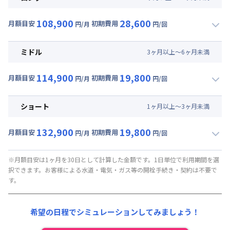
108,900
28,600
月額目安
初期費用
円/月
円/回
▼
ロング
利用時の料金詳細
月額賃料目安(30日利用)
ミドル
3
ヶ
月
以上～
6
ヶ
月
未満
賃料 :
81,000円/月 (2,700円/日)
114,900
19,800
光熱費他 :
24,000円/月 (800円/日) (税抜)
月額目安
初期費用
円/月
円/回
▼
ミドル
利用時の料金詳細
清掃料他 :
16,000円/回 (税抜)
月額賃料目安(30日利用)
その他費用 :
ショート
1
ヶ
月
以上～
3
ヶ
月
未満
火災保険料
:
1,500円/月
賃料 :
87,000円/月 (2,900円/日)
初期費用
132,900
19,800
光熱費他 :
24,000円/月 (800円/日) (税抜)
月額目安
初期費用
円/月
円/回
事務手数料 : 10,000円/回 (税抜)
▼
ショート
利用時の料金詳細
清掃料他 :
8,000円/回 (税抜)
月額賃料目安(30日利用)
その他費用 :
※月額目安は1ヶ月を30日として計算した金額です。1日単位で利用期間を選
択できます。お客様による水道・電気・ガス等の開栓手続き・契約は不要で
火災保険料
:
1,500円/月
賃料 :
105,000円/月 (3,500円/日)
す。
初期費用
光熱費他 :
24,000円/月 (800円/日) (税抜)
事務手数料 : 10,000円/回 (税抜)
清掃料他 :
8,000円/回 (税抜)
希望の日程でシミュレーションしてみましょう！
その他費用 :
火災保険料
:
1,500円/月