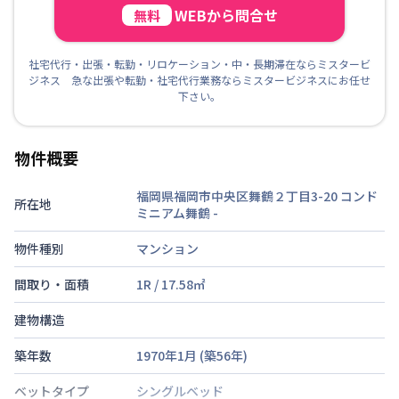
WEBから問合せ
無料
社宅代行・出張・転勤・リロケーション・中・長期滞在ならミスタービ
ジネス 急な出張や転勤・社宅代行業務ならミスタービジネスにお任せ
下さい。
物件概要
福岡県福岡市中央区舞鶴２丁目3-20 コンド
所在地
ミニアム舞鶴
-
物件種別
マンション
間取り・面積
1R
/
17.58
㎡
建物構造
築年数
1970年1月
(築
56
年)
ベットタイプ
シングルベッド