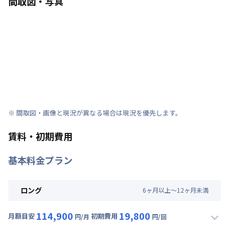
間取図・写真
※ 間取図・画像と現況が異なる場合は現況を優先します。
賃料・初期費用
基本料金プラン
ロング
6
ヶ
月
以上～
12
ヶ
月
未満
114,900
19,800
月額目安
初期費用
円/月
円/回
▼
ロング
利用時の料金詳細