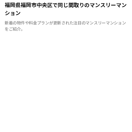
私たちは福岡の街が大好きです。だからこそ知って欲しい
福岡県福岡市中央区で同じ間取りのマンスリーマン
福岡の魅力。 滞在中の宿泊費を少しでも安く抑える事に
ション
より魅力ある福岡を大いに満喫していただきたいから。
新着の物件や料金プランが更新された注目のマンスリーマンション
それが私たちの想いです。
をご紹介。