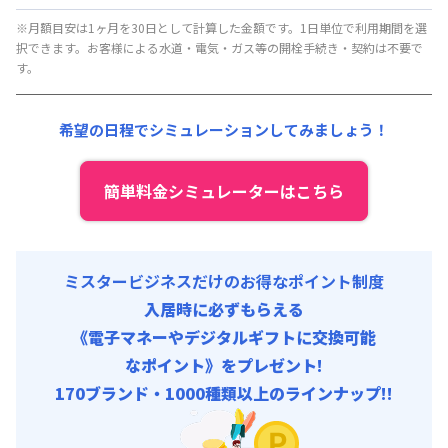
月額賃料目安(30日利用)
※月額目安は1ヶ月を30日として計算した金額です。1日単位で利用期間を選
択できます。お客様による水道・電気・ガス等の開栓手続き・契約は不要で
賃料 :
87,000円/月 (2,900円/日)
す。
光熱費他 :
24,000円/月 (800円/日) (税抜)
清掃料他 :
8,000円/回 (税抜)
希望の日程でシミュレーションしてみましょう！
その他費用 :
火災保険料
:
1,500円/月
初期費用
簡単料金シミュレーターはこちら
事務手数料 : 10,000円/回 (税抜)
ミスタービジネスだけのお得なポイント制度
入居時に必ずもらえる
《電子マネーやデジタルギフトに交換可能
なポイント》をプレゼント!
170ブランド・1000種類以上のラインナップ!!