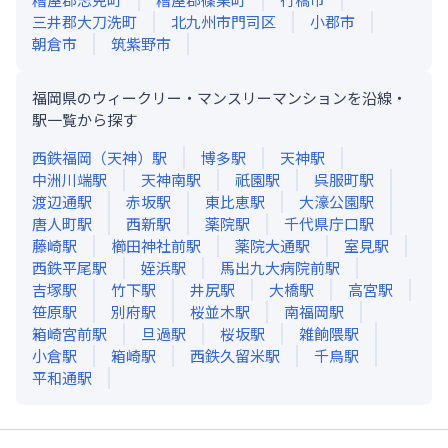
三井郡大刀洗町
北九州市門司区
小郡市
朝倉市
筑紫野市
福岡県のウィークリー・マンスリーマンションを沿線・
駅一覧から探す
西鉄福岡（天神）
駅
博多
駅
天神
駅
中洲川端
駅
天神南
駅
祇園
駅
呉服町
駅
渡辺通
駅
赤坂
駅
東比恵
駅
大濠公園
駅
唐人町
駅
西新
駅
薬院
駅
千代県庁口
駅
藤崎
駅
櫛田神社前
駅
薬院大通
駅
室見
駅
西鉄平尾
駅
姪浜
駅
馬出九大病院前
駅
吉塚
駅
竹下
駅
井尻
駅
大橋
駅
高宮
駅
笹原
駅
別府
駅
桜並木
駅
南福岡
駅
箱崎宮前
駅
旦過
駅
桜坂
駅
雑餉隈
駅
小倉
駅
箱崎
駅
西鉄久留米
駅
千鳥
駅
平和通
駅