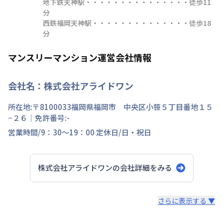
地下鉄天神駅・・・・・・・・・・・・・・・徒歩11
分

西鉄福岡天神駅・・・・・・・・・・・・・・徒歩18
分
マンスリーマンション運営会社情報
会社名：
株式会社アライドワン
所在地:〒
8100033
福岡県
福岡市 中央区
小笹
５丁目
番地
１５
−２６
｜免許番号:
-
営業時間/
9：30～19：00
定休日/
日・祝日
株式会社アライドワン
の会社詳細をみる
スタッフからのコメント
さらに表示する ▼