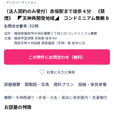
マンスリーマンション
〔法人契約のみ受付〕赤坂駅まで徒歩４分 《禁
煙》 ◤天神再開発地域◢ コンドミニアム舞鶴
B
お問合せ番号 :
3245
住所：
福岡県
福岡市中央区
舞鶴
２丁目
3-20 コンドミニアム舞鶴
交通：
福岡市空港線
赤坂駅
徒歩
4
分
西鉄天神大牟田線
西鉄福岡（天神）駅
徒歩
11
分
この物件にお問合わせ（無料）
お気に入りに保存
部屋概要
間取図・写真
賃料プラン
設備・家具家電
舞鶴・天神西通り・赤坂・大名・長浜に徒歩圏内！洗濯機付
お部屋の特徴