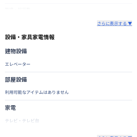
階建・総戸数
鍵の種類
さらに表示する ▼
部屋の向き
タイプによって異なる
設備・家具家電情報
禁煙・喫煙
禁煙
建物設備
福岡市空港線
赤坂駅
徒歩
4
分
エレベーター
交通
西鉄天神大牟田線
西鉄福岡（天神）駅
徒歩
11
分
部屋設備
定員
1
名
利用可能なアイテムはありません
駐車場
なし
家電
次回更新日
情報更新日より14日以内
情報更新日
2026年7月25日
テレビ・テレビ台