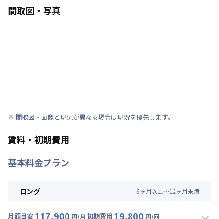
間取図・写真
※ 間取図・画像と現況が異なる場合は現況を優先します。
賃料・初期費用
基本料金プラン
ロング
6
ヶ
月
以上～
12
ヶ
月
未満
117,900
19,800
月額目安
初期費用
円/月
円/回