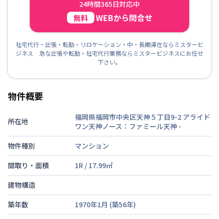
24時間365日対応中
WEBから問合せ
無料
社宅代行・出張・転勤・リロケーション・中・長期滞在ならミスタービ
ジネス 急な出張や転勤・社宅代行業務ならミスタービジネスにお任せ
下さい。
物件概要
福岡県福岡市中央区天神５丁目9-2 アライド
所在地
ワン天神ノース：ファミール天神
-
物件種別
マンション
間取り・面積
1R
/
17.99
㎡
建物構造
築年数
1970年1月
(築
56
年)