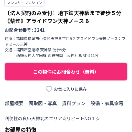
マンスリーマンション
〔法人契約のみ受付〕地下鉄天神駅まで徒歩５分
《禁煙》アライドワン天神ノース
B
お問合せ番号 :
3241
住所：
福岡県
福岡市中央区
天神
５丁目
9-2 アライドワン天神ノース：フ
ァミール天神
交通：
福岡市空港線
天神駅
徒歩
5
分
西鉄天神大牟田線
西鉄福岡（天神）駅
徒歩
11
分
この物件にお問合わせ（無料）
お気に入りに保存
部屋概要
間取図・写真
賃料プラン
設備・家具家電
利便性の良い天神北のエリア☆リピートNO１☆
お部屋の特徴