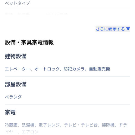
ベットタイプ
階建・総戸数
地上10階建
鍵の種類
さらに表示する ▼
部屋の向き
タイプによって異なる
設備・家具家電情報
禁煙・喫煙
禁煙
建物設備
福岡市空港線
天神駅
徒歩
5
分
エレベーター
、
オートロック
、
防犯カメラ
、
自動販売機
交通
西鉄天神大牟田線
西鉄福岡（天神）駅
徒歩
11
分
部屋設備
定員
1
名
ベランダ
駐車場
なし
次回更新日
家電
情報更新日より14日以内
情報更新日
2026年7月26日
冷蔵庫
、
洗濯機
、
電子レンジ
、
テレビ・テレビ台
、
掃除機
、
ドラ
イヤー
、
エアコン