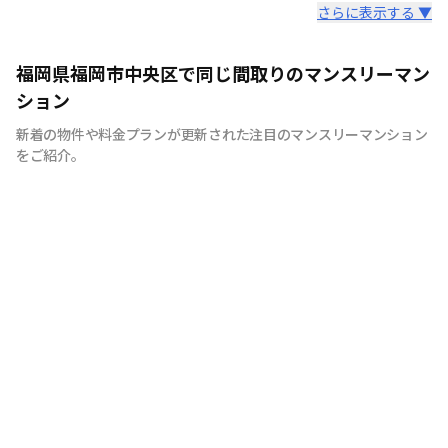
スタッフからのコメント
さらに表示する ▼
私たちは福岡の街が大好きです。だからこそ知って欲しい
福岡県福岡市中央区で同じ間取りのマンスリーマン
福岡の魅力。 滞在中の宿泊費を少しでも安く抑える事に
ション
より魅力ある福岡を大いに満喫していただきたいから。
新着の物件や料金プランが更新された注目のマンスリーマンション
それが私たちの想いです。
をご紹介。