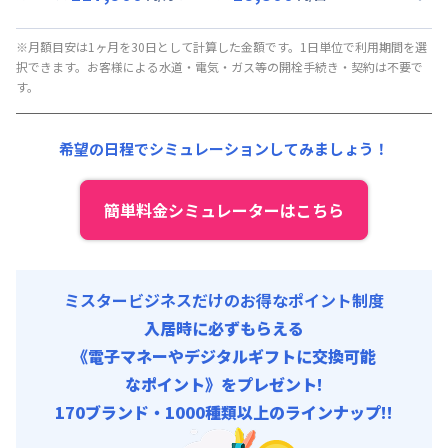
▼
ロング
利用時の料金詳細
月額賃料目安(30日利用)
※月額目安は1ヶ月を30日として計算した金額です。1日単位で利用期間を選
択できます。お客様による水道・電気・ガス等の開栓手続き・契約は不要で
賃料 :
90,000円/月 (3,000円/日)
す。
光熱費他 :
24,000円/月 (800円/日) (税抜)
清掃料他 :
8,000円/回 (税抜)
希望の日程でシミュレーションしてみましょう！
その他費用 :
火災保険料
:
1,500円/月
初期費用
簡単料金シミュレーターはこちら
事務手数料 : 10,000円/回 (税抜)
ミスタービジネスだけのお得なポイント制度
入居時に必ずもらえる
《電子マネーやデジタルギフトに交換可能
なポイント》をプレゼント!
170ブランド・1000種類以上のラインナップ!!