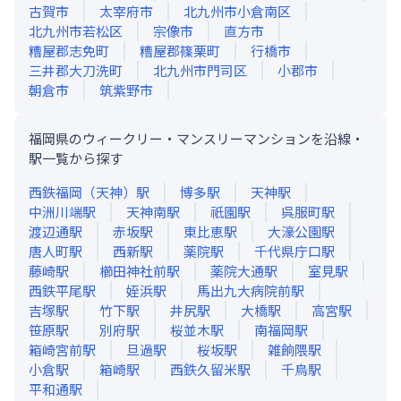
古賀市
太宰府市
北九州市小倉南区
北九州市若松区
宗像市
直方市
糟屋郡志免町
糟屋郡篠栗町
行橋市
三井郡大刀洗町
北九州市門司区
小郡市
朝倉市
筑紫野市
福岡県のウィークリー・マンスリーマンションを沿線・
駅一覧から探す
西鉄福岡（天神）
駅
博多
駅
天神
駅
中洲川端
駅
天神南
駅
祇園
駅
呉服町
駅
渡辺通
駅
赤坂
駅
東比恵
駅
大濠公園
駅
唐人町
駅
西新
駅
薬院
駅
千代県庁口
駅
藤崎
駅
櫛田神社前
駅
薬院大通
駅
室見
駅
西鉄平尾
駅
姪浜
駅
馬出九大病院前
駅
吉塚
駅
竹下
駅
井尻
駅
大橋
駅
高宮
駅
笹原
駅
別府
駅
桜並木
駅
南福岡
駅
箱崎宮前
駅
旦過
駅
桜坂
駅
雑餉隈
駅
小倉
駅
箱崎
駅
西鉄久留米
駅
千鳥
駅
平和通
駅