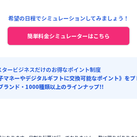
,000円/月 (2,900円/日)
:
24,000円/月 (800円/日) (税抜)
希望の日程でシミュレーションしてみましょう！
:
8,000円/回 (税抜)
 :
簡単料金シミュレーターはこちら
険料
:
1,500円/月
: 10,000円/回 (税抜)
スタービジネスだけのお得なポイント制度
子マネーやデジタルギフトに交換可能
なポイント》をプ
0ブランド・1000種類以上のラインナップ!!