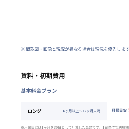
※ 間取図・画像と現況が異なる場合は現況を優先しま
賃料・初期費用
基本料金プラン
ロング
月額目安
6
ヶ
月
以上～
12
ヶ
月
未満
▼
ロン
月額賃料
※月額目安は1ヶ月を30日として計算した金額です。1日単位で利用