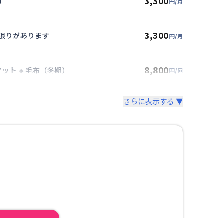
3,300
す
円/月
3,300
に限りがあります
円/月
8,800
マット 🔸毛布（冬期）
円/回
さらに表示する ▼