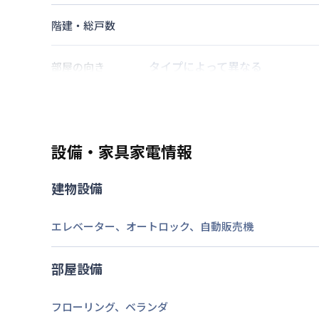
階建・総戸数
タイプによって異なる
部屋の向き
福岡市七隈線
天神南駅
徒歩
6
分
西鉄天神大牟田線
西鉄福岡（天
交通
福岡市空港線
天神駅
徒歩
10
分
設備・家具家電情報
なし
駐車場
建物設備
2026年7月24日
情報更新日
エレベーター
、
オートロック
、
自動販売機
部屋設備
フローリング
、
ベランダ