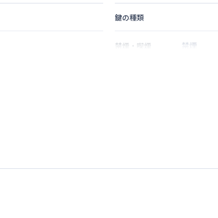
鍵の種類
禁煙
禁煙・喫煙
神）駅
徒歩
10
分
1
名
定員
情報更新日
次回更新日