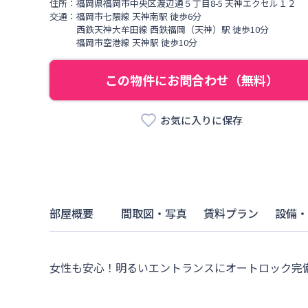
住所：
福岡県
福岡市中央区
渡辺通
５丁目
8-5 天神エクセル１２
交通：
福岡市七隈線
天神南駅
徒歩
6
分
西鉄天神大牟田線
西鉄福岡（天神）駅
徒歩
10
分
福岡市空港線
天神駅
徒歩
10
分
この物件にお問合わせ（無料）
お気に入りに保存
部屋概要
間取図・写真
賃料プラン
設備・
女性も安心！明るいエントランスにオートロック完備