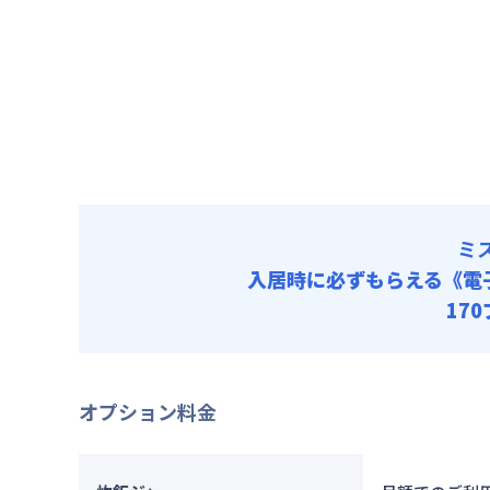
賃料 :
87
光熱費他 
清掃料他 
その他費用
火災保
初期費用
事務手数料 
ミ
入居時に必ずもらえる
《電
17
オプション料金