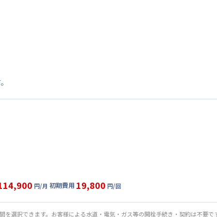
す。
114,900
19,800
初期費用
円/月
円/回
グ
利用時の料金詳細
目安(30日利用)
期間を選択できます。お客様による水道・電気・ガス等の開栓手続き・契約は不要で