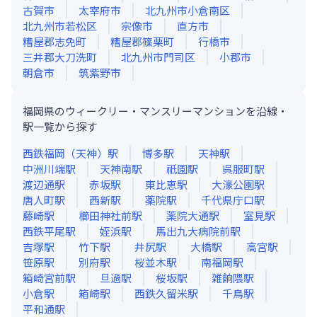
古賀市
太宰府市
北九州市小倉南区
北九州市若松区
宗像市
直方市
糟屋郡志免町
糟屋郡篠栗町
行橋市
三井郡大刀洗町
北九州市門司区
小郡市
朝倉市
筑紫野市
福岡県のウィークリー・マンスリーマンションを沿線・
駅一覧から探す
西鉄福岡（天神）
駅
博多
駅
天神
駅
中洲川端
駅
天神南
駅
祇園
駅
呉服町
駅
渡辺通
駅
赤坂
駅
東比恵
駅
大濠公園
駅
唐人町
駅
西新
駅
薬院
駅
千代県庁口
駅
藤崎
駅
櫛田神社前
駅
薬院大通
駅
室見
駅
西鉄平尾
駅
姪浜
駅
馬出九大病院前
駅
吉塚
駅
竹下
駅
井尻
駅
大橋
駅
高宮
駅
笹原
駅
別府
駅
桜並木
駅
南福岡
駅
箱崎宮前
駅
旦過
駅
桜坂
駅
雑餉隈
駅
小倉
駅
箱崎
駅
西鉄久留米
駅
千鳥
駅
平和通
駅