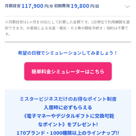
117,900
19,800
月額目安
初期費用
円/月
円/回
▼
ロング
利用時の料金詳細
月額賃料目安(30日利用)
※月額目安は1ヶ月を30日として計算した金額です。1日単位で利用期間を選
択できます。お客様による水道・電気・ガス等の開栓手続き・契約は不要で
賃料 :
90,000円/月 (3,000円/日)
す。
光熱費他 :
24,000円/月 (800円/日) (税抜)
清掃料他 :
8,000円/回 (税抜)
希望の日程でシミュレーションしてみましょう！
その他費用 :
火災保険料
:
1,500円/月
初期費用
簡単料金シミュレーターはこちら
事務手数料 : 10,000円/回 (税抜)
ミスタービジネスだけのお得なポイント制度
入居時に必ずもらえる
《電子マネーやデジタルギフトに交換可能
なポイント》をプレゼント!
170ブランド・1000種類以上のラインナップ!!