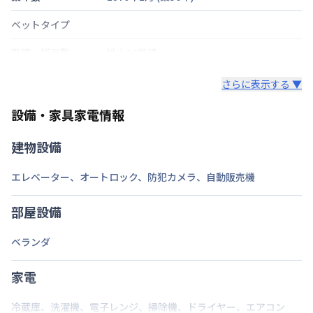
ベットタイプ
階建・総戸数
地上10階建
鍵の種類
さらに表示する ▼
部屋の向き
設備・家具家電情報
禁煙・喫煙
建物設備
福岡市空港線
天神駅
徒歩
5
分
エレベーター
、
オートロック
、
防犯カメラ
、
自動販売機
交通
西鉄天神大牟田線
西鉄福岡（天神）駅
徒歩
11
分
部屋設備
定員
1
名
ベランダ
駐車場
なし
次回更新日
家電
情報更新日より14日以内
情報更新日
2026年7月27日
冷蔵庫
、
洗濯機
、
電子レンジ
、
掃除機
、
ドライヤー
、
エアコン