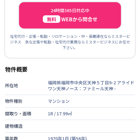
24時間365日対応中
WEBから問合せ
無料
社宅代行・出張・転勤・リロケーション・中・長期滞在ならミスタービ
ジネス 急な出張や転勤・社宅代行業務ならミスタービジネスにお任せ
下さい。
物件概要
福岡県福岡市中央区天神５丁目9-2 アライド
所在地
ワン天神ノース：ファミール天神
-
物件種別
マンション
間取り・面積
1R
/
17.99
㎡
建物構造
築年数
1970年1月
(築
56
年)