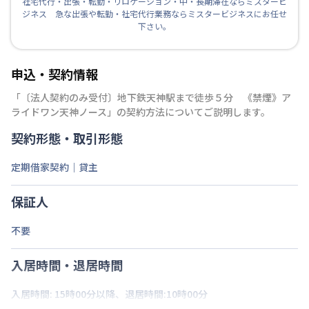
社宅代行・出張・転勤・リロケーション・中・長期滞在ならミスタービ
ジネス 急な出張や転勤・社宅代行業務ならミスタービジネスにお任せ
下さい。
申込・契約情報
「
〔法人契約のみ受付〕地下鉄天神駅まで徒歩５分 《禁煙》ア
ライドワン天神ノース
」の契約方法についてご説明します。
契約形態・取引形態
定期借家契約｜貸主
保証人
不要
入居時間・退居時間
入居時間: 15時00分以降、退居時間:10時00分