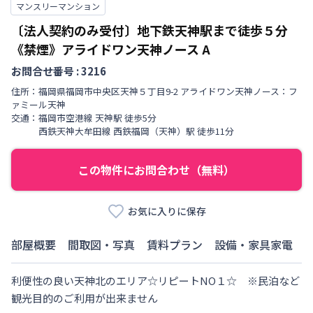
マンスリーマンション
〔法人契約のみ受付〕地下鉄天神駅まで徒歩５分
《禁煙》アライドワン天神ノース
A
お問合せ番号 :
3216
住所：
福岡県
福岡市中央区
天神
５丁目
9-2 アライドワン天神ノース：フ
ァミール天神
交通：
福岡市空港線
天神駅
徒歩
5
分
西鉄天神大牟田線
西鉄福岡（天神）駅
徒歩
11
分
この物件にお問合わせ（無料）
お気に入りに保存
部屋概要
間取図・写真
賃料プラン
設備・家具家電
利便性の良い天神北のエリア☆リピートNO１☆　※民泊など
観光目的のご利用が出来ません