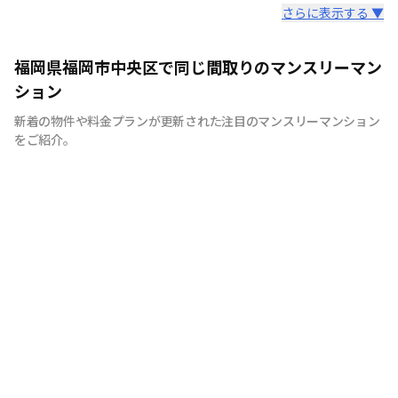
スタッフからのコメント
さらに表示する ▼
私たちは福岡の街が大好きです。だからこそ知って欲しい
福岡県福岡市中央区で同じ間取りのマンスリーマン
福岡の魅力。 滞在中の宿泊費を少しでも安く抑える事に
ション
より魅力ある福岡を大いに満喫していただきたいから。
新着の物件や料金プランが更新された注目のマンスリーマンション
それが私たちの想いです。
をご紹介。