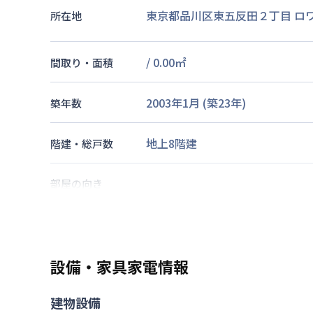
東京都品川区東五反田２丁目 ロ
所在地
/
0.00
㎡
間取り・面積
2003年1月
(築
23
年)
築年数
地上8階建
階建・総戸数
部屋の向き
山手線
五反田駅
徒歩
6
分
山手線
大崎駅
徒歩
9
分
交通
東京都浅草線
高輪台駅
徒歩
11
分
設備・家具家電情報
なし
駐車場
建物設備