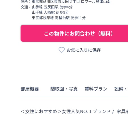
住所：
東京都
品川区
東五反田
２丁目
ロワール島津山南
交通：
山手線
五反田駅
徒歩
6
分
山手線
大崎駅
徒歩
9
分
東京都浅草線
高輪台駅
徒歩
11
分
この物件にお問合わせ（無料）
お気に入りに保存
部屋概要
間取図・写真
賃料プラン
設備・
＜女性におすすめ＞女性人気NO.１ブランド♪ 家