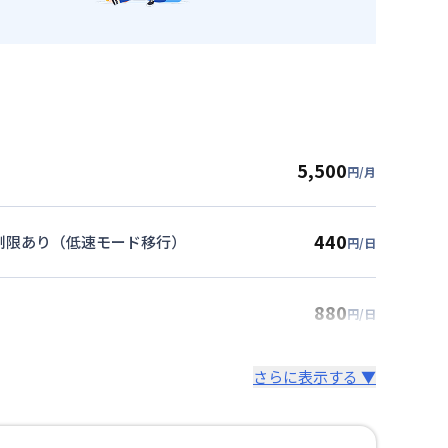
5,500
円/月
440
度制限あり（低速モード移行）
円/日
880
円/日
さらに表示する ▼