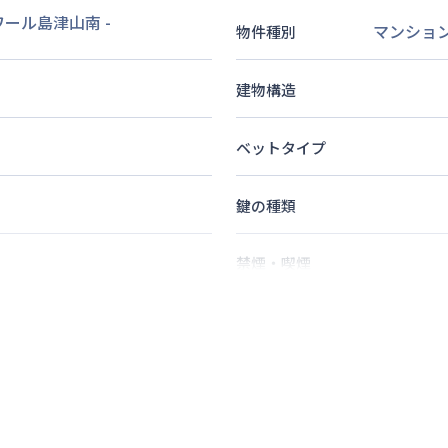
ワール島津山南
-
マンショ
物件種別
建物構造
ベットタイプ
鍵の種類
禁煙・喫煙
2
名
定員
情報更新日
次回更新日