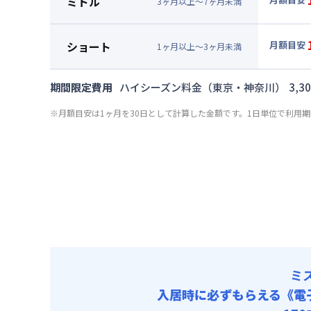
ミドル
3
ヶ
月
以上～
7
ヶ
月
未満
賃料 :
96
▼
ミド
光熱費他 
月額賃料
ショート
月額目安
清掃料他 
1
ヶ
月
以上～
3
ヶ
月
未満
賃料 :
99
▼
ショ
その他費用
光熱費他 
月額賃料
管理費
期間限定費用
ハイシーズン料金（東京・神奈川）
3,3
清掃料他 
賃料 :
10
その他費用
※月額目安は1ヶ月を30日として計算した金額です。1日単位で利用
光熱費他 
管理費
清掃料他 
その他費用
管理費
ミ
入居時に必ずもらえる
《電