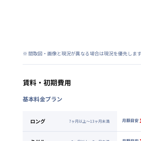
※ 間取図・画像と現況が異なる場合は現況を優先しま
賃料・初期費用
基本料金プラン
ロング
月額目安
7
ヶ
月
以上～
13
ヶ
月
未満
▼
ロン
月額賃料
月額目安