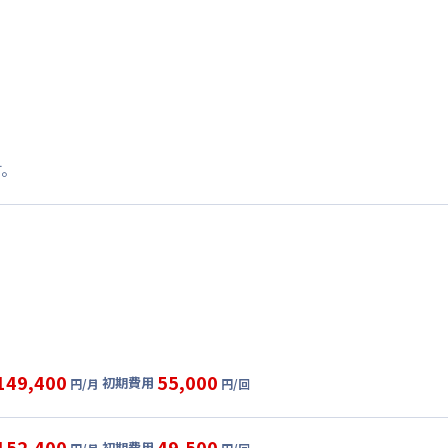
す。
149,400
55,000
初期費用
円/月
円/回
グ
利用時の料金詳細
目安(30日利用)
152,400
49,500
初期費用