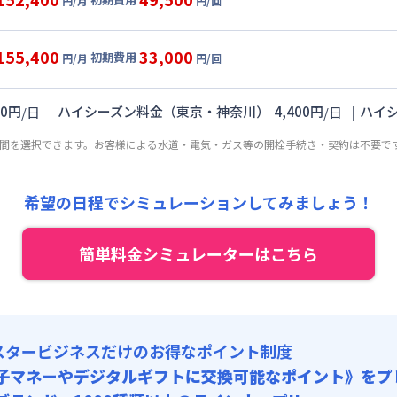
円/月
円/回
,000円/月 (3,200円/日)
ル
利用時の料金詳細
:
24,000円/月 (800円/日) (税抜)
目安(30日利用)
155,400
33,000
初期費用
:
50,000円/回 (税抜)
円/月
円/回
,000円/月 (3,300円/日)
ート
利用時の料金詳細
 :
:
24,000円/月 (800円/日) (税抜)
目安(30日利用)
:
27,000円/月 (900円/日)
00
円
｜
ハイシーズン料金（東京・神奈川）
4,400
円
｜
ハイ
/
日
/
日
:
45,000円/回 (税抜)
2,000円/月 (3,400円/日)
 :
期間を選択できます。お客様による水道・電気・ガス等の開栓手続き・契約は不要で
:
24,000円/月 (800円/日) (税抜)
:
27,000円/月 (900円/日)
:
30,000円/回 (税抜)
 :
希望の日程でシミュレーションしてみましょう！
:
27,000円/月 (900円/日)
簡単料金シミュレーターはこちら
スタービジネスだけのお得なポイント制度
子マネーやデジタルギフトに交換可能
なポイント》をプ