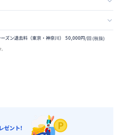
シーズン退去料（東京・神奈川）
50,000
円
/
回
(税抜)
す。
レゼント!