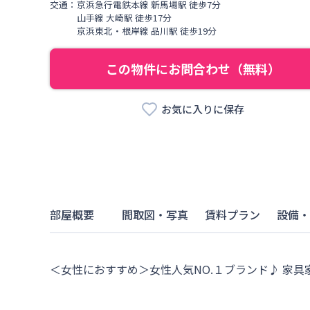
交通：
京浜急行電鉄本線
新馬場駅
徒歩
7
分
山手線
大崎駅
徒歩
17
分
京浜東北・根岸線
品川駅
徒歩
19
分
この物件にお問合わせ（無料）
お気に入りに保存
部屋概要
間取図・写真
賃料プラン
設備・
＜女性におすすめ＞女性人気NO.１ブランド♪ 家