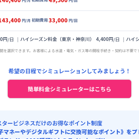
円/月
円/回
,000円/月 (2,800円/日)
ル
利用時の料金詳細
:
24,000円/月 (800円/日) (税抜)
目安(30日利用)
143,400
33,000
初期費用
:
50,000円/回 (税抜)
円/月
円/回
,000円/月 (2,900円/日)
ート
利用時の料金詳細
 :
:
24,000円/月 (800円/日) (税抜)
目安(30日利用)
:
27,000円/月 (900円/日)
00
円
｜
ハイシーズン料金（東京・神奈川）
4,400
円
｜
ハイ
/
日
/
日
:
45,000円/回 (税抜)
,000円/月 (3,000円/日)
 :
期間を選択できます。お客様による水道・電気・ガス等の開栓手続き・契約は不要で
:
24,000円/月 (800円/日) (税抜)
:
27,000円/月 (900円/日)
:
30,000円/回 (税抜)
 :
希望の日程でシミュレーションしてみましょう！
:
27,000円/月 (900円/日)
簡単料金シミュレーターはこちら
スタービジネスだけのお得なポイント制度
子マネーやデジタルギフトに交換可能
なポイント》をプ