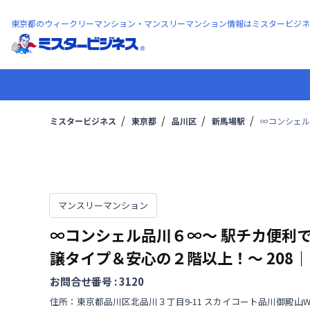
東京都のウィークリーマンション・マンスリーマンション情報はミスタービジネ
ミスタービジネス
東京都
品川区
新馬場駅
∞コンシェル
マンスリーマンション
∞コンシェル品川６∞〜 駅チカ便利
譲タイプ＆安心の２階以上！〜
208
｜
お問合せ番号 :
3120
住所：
東京都
品川区
北品川
３丁目
9-11 スカイコート品川御殿山W