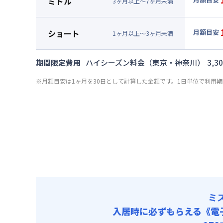
ミドル
3
ヶ
月
以上～
7
ヶ
月
未満
賃料 :
84
▼
ミド
光熱費他 
月額賃料
ショート
月額目安
清掃料他 
1
ヶ
月
以上～
3
ヶ
月
未満
賃料 :
87
▼
ショ
その他費用
光熱費他 
月額賃料
管理費
期間限定費用
ハイシーズン料金（東京・神奈川）
3,3
清掃料他 
賃料 :
90
その他費用
※月額目安は1ヶ月を30日として計算した金額です。1日単位で利用
光熱費他 
管理費
清掃料他 
その他費用
管理費
ミ
入居時に必ずもらえる
《電