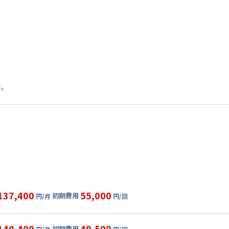
す。
137,400
55,000
初期費用
円/月
円/回
グ
利用時の料金詳細
目安(30日利用)
140,400
49,500
初期費用