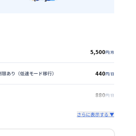
5,500
円/月
440
度制限あり（低速モード移行）
円/日
880
円/日
さらに表示する ▼