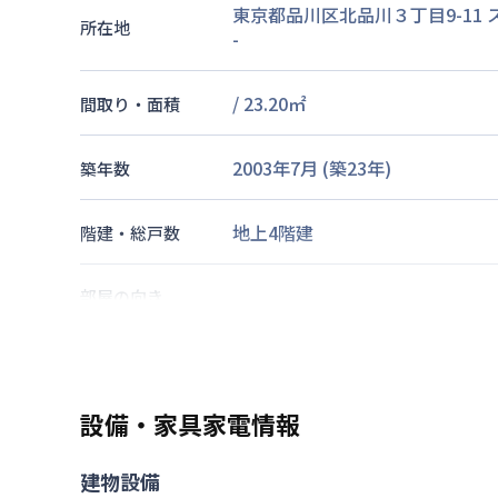
東京都品川区北品川３丁目9-11
所在地
-
/
23.20
㎡
間取り・面積
2003年7月
(築
23
年)
築年数
地上4階建
階建・総戸数
部屋の向き
京浜急行電鉄本線
新馬場駅
徒歩
山手線
大崎駅
徒歩
17
分
交通
京浜東北・根岸線
品川駅
徒歩
19
設備・家具家電情報
なし
駐車場
建物設備