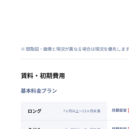
※ 間取図・画像と現況が異なる場合は現況を優先しま
賃料・初期費用
基本料金プラン
ロング
月額目安
7
ヶ
月
以上～
13
ヶ
月
未満
▼
ロン
月額賃料
月額目安