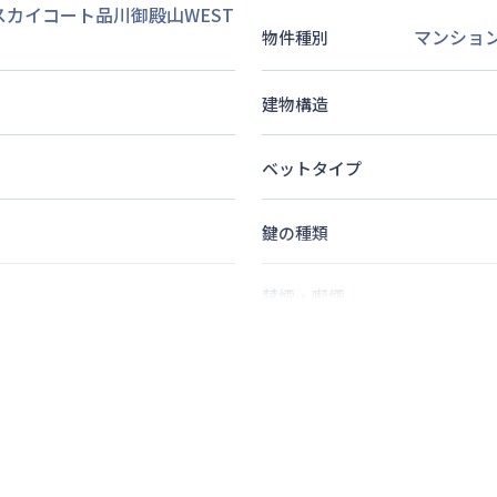
 スカイコート品川御殿山WEST
マンショ
物件種別
建物構造
ベットタイプ
鍵の種類
禁煙・喫煙
7
分
2
名
定員
分
情報更新日
次回更新日