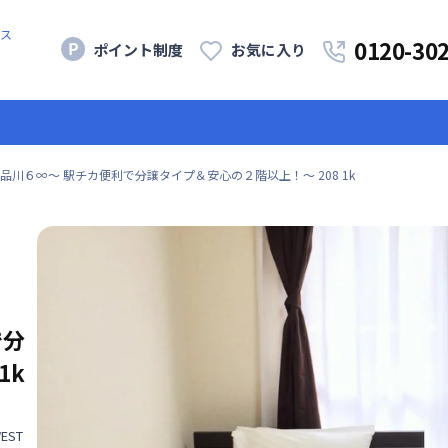
ス
0120-30
ポイント制度
お気に入り
品川６∞〜 駅チカ便利で分譲タイプ＆安心の２階以上！〜 208 1k
で分
1k
EST