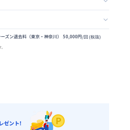
シーズン退去料（東京・神奈川）
50,000
円
/
回
(税抜)
す。
レゼント!