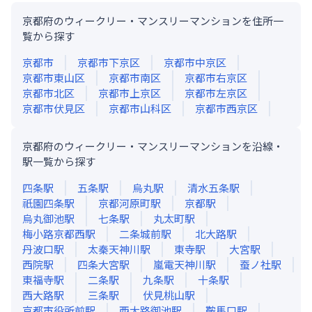
京都府のウィークリー・マンスリーマンションを住所一
覧から探す
京都市
京都市下京区
京都市中京区
京都市東山区
京都市南区
京都市右京区
京都市北区
京都市上京区
京都市左京区
京都市伏見区
京都市山科区
京都市西京区
京都府のウィークリー・マンスリーマンションを沿線・
駅一覧から探す
四条
駅
五条
駅
烏丸
駅
清水五条
駅
祇園四条
駅
京都河原町
駅
京都
駅
烏丸御池
駅
七条
駅
丸太町
駅
梅小路京都西
駅
二条城前
駅
北大路
駅
丹波口
駅
太秦天神川
駅
東寺
駅
大宮
駅
西院
駅
四条大宮
駅
嵐電天神川
駅
蚕ノ社
駅
東福寺
駅
二条
駅
九条
駅
十条
駅
西大路
駅
三条
駅
伏見桃山
駅
京都市役所前
駅
西大路御池
駅
鞍馬口
駅