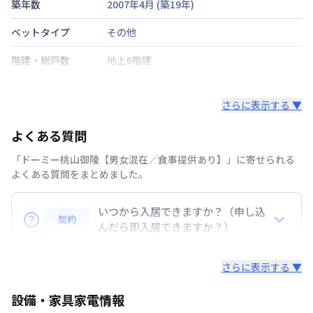
築年数
2007年4月
(築
19
年)
ベットタイプ
その他
階建・総戸数
地上6階建
鍵の種類
その他
さらに表示する ▼
部屋の向き
タイプによって異なる
よくある質問
禁煙・喫煙
「ドーミー桃山御陵【男女混在／食事提供あり】」に寄せられる
近鉄京都線
桃山御陵前駅
徒歩
1
分
よくある質問をまとめました。
交通
京阪電気鉄道京阪線
伏見桃山駅
徒歩
1
分
いつから入居できますか？（申し込
定員
1
名
契約
んだら即入居できますか？）
駐車場
なし
準備の都合上、お申込み後１０日後にご入居が可能と
さらに表示する ▼
次回更新日
情報更新日より14日以内
なります。
情報更新日
設備・家具家電情報
2026年7月24日