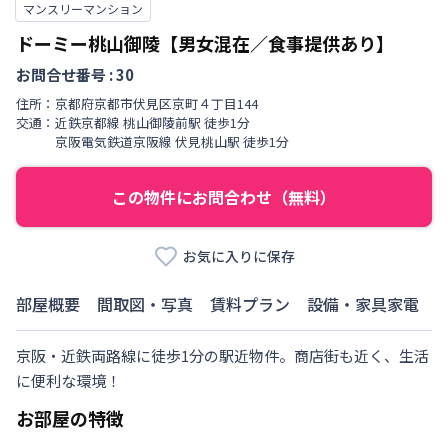
マンスリーマンション
ドーミー桃山御陵【男女混在／食事提供あり】
お問合せ番号 :
30
住所：
京都府
京都市伏見区
京町４丁目
144
交通：
近鉄京都線
桃山御陵前駅
徒歩
1
分
京阪電気鉄道京阪線
伏見桃山駅
徒歩
1
分
この物件にお問合わせ（無料）
お気に入りに保存
部屋概要
間取図・写真
賃料プラン
設備・家具家電
京阪・近鉄両路線に徒歩1分の駅近物件。商店街も近く、生活
に便利な環境！
お部屋の特徴