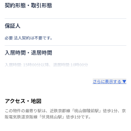
契約形態・取引形態
保証人
必要 法人契約は不要です。
入居時間・退居時間
入居時間: 15時00分以降、退居時間:10時00分
さらに表示する ▼
アクセス・地図
この物件の最寄り駅は
、
近鉄京都線
「
桃山御陵前駅
」
徒歩1分
、
京
阪電気鉄道京阪線
「
伏見桃山駅
」
徒歩1分
です。