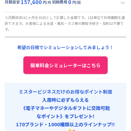
157,600
0
月額目安
初期費用
円/月
円/回
▼
月額固定
利用時の料金詳細
月額賃料目安(30日利用)
※月額目安は1ヶ月を30日として計算した金額です。1日単位で利用期間を選
択できます。お客様による水道・電気・ガス等の開栓手続き・契約は不要で
賃料 :
157,600円/月
す。
光熱費他 :
0円/月 (0円/日) (税抜) ※賃料に含める
清掃料他 :
0円/回 (税抜)
希望の日程でシミュレーションしてみましょう！
簡単料金シミュレーターはこちら
ミスタービジネスだけのお得なポイント制度
入居時に必ずもらえる
《電子マネーやデジタルギフトに交換可能
なポイント》をプレゼント!
170ブランド・1000種類以上のラインナップ!!