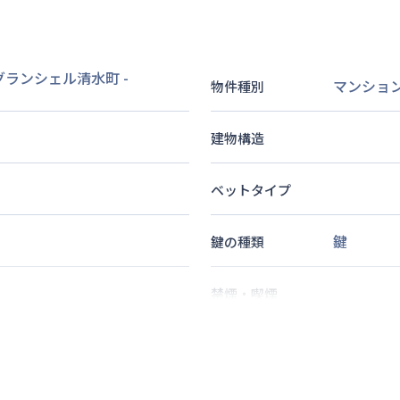
 グランシェル清水町
-
マンショ
物件種別
建物構造
ベットタイプ
鍵
鍵の種類
禁煙・喫煙
分
1
名
定員
情報更新日
次回更新日