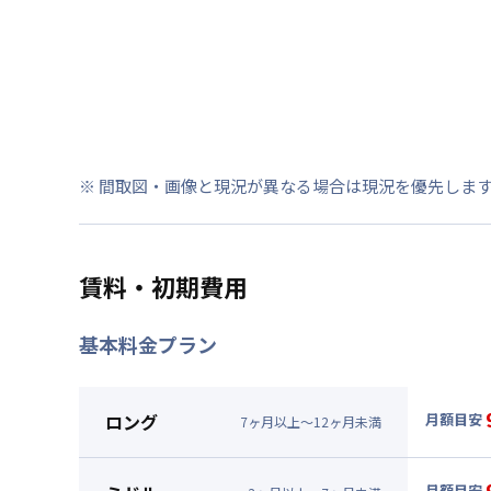
※ 間取図・画像と現況が異なる場合は現況を優先しま
賃料・初期費用
基本料金プラン
ロング
月額目安
7
ヶ
月
以上～
12
ヶ
月
未満
▼
ロン
月額賃料
月額目安