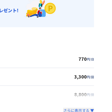
レゼント!
770
円/日
3,300
円/回
8,800
円/回
さらに表示する ▼