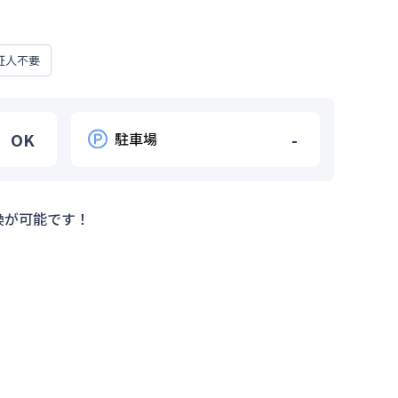
証人不要
OK
駐車場
-
換が可能です！