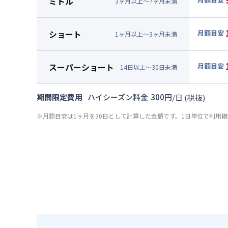
ミドル
3
ヶ
月
以上～
7
ヶ
月
未満
賃料 :
69
▼
ミド
光熱費他 
月額賃料
ショート
月額目安
清掃料他 
1
ヶ
月
以上～
3
ヶ
月
未満
賃料 :
72
▼
ショ
その他費用
光熱費他 
月額賃料
管理費
スーパーショート
月額目安
清掃料他 
14
日
以上～
30
日
未満
初期費用
賃料 :
75
▼
スー
その他費用
光熱費他 
契約事務手数
月額賃料
管理費
期間限定費用
ハイシーズン料金
300
円
/
日
(税抜)
清掃料他 
初期費用
賃料 :
96
その他費用
※月額目安は1ヶ月を30日として計算した金額です。1日単位で利用
光熱費他 
契約事務手数
管理費
清掃料他 
初期費用
その他費用
契約事務手数
管理費
初期費用
契約事務手数