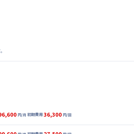
す。
96,600
36,300
初期費用
円/月
円/回
グ
利用時の料金詳細
目安(30日利用)
99,600
27,500
初期費用