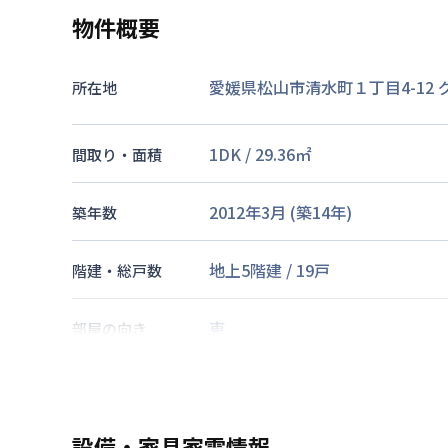
物件概要
愛媛県松山市清水町１丁目4-12
所在地
1DK
/
29.36
㎡
間取り・面積
2012年3月
(築
14
年)
築年数
地上5階建
/
19戸
階建・総戸数
東
部屋の向き
伊予鉄道環状線
清水町駅
徒歩
3
交通
設備・家具家電情報
なし
駐車場