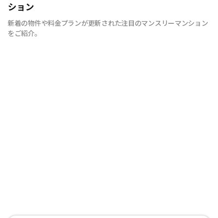
ヶ月からのご利用が可能で、全て家具・家電付きです。
ション
外国籍の方もご利用いただけ、他言語対応も行っておりま
新着の物件や料金プランが更新された注目のマンスリーマンション
す。 法人契約も受け付けておりますので、1室単位からの
をご紹介。
社宅利用も可能です。