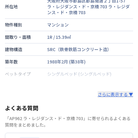
大阪府大阪市都島区都島南通２丁目1-57
所在地
ラ・レジダンス・ド・京橋 703
ラ・レジダ
ンス・ド・京橋 703
物件種別
マンション
間取り・面積
1R
/
15.39
㎡
建物構造
SRC（鉄骨鉄筋コンクリート造）
築年数
1988年2月
(築
38
年)
ベットタイプ
シングルベッド
(シングルベッド)
階建・総戸数
地上11階建
/
7階
さらに表示する ▼
鍵の種類
鍵
よくある質問
部屋の向き
タイプによって異なる
「AP962 ラ・レジダンス・ド・京橋 703」に寄せられるよくある
禁煙・喫煙
禁煙
質問をまとめました。
大阪環状線
京橋駅
徒歩
6
分