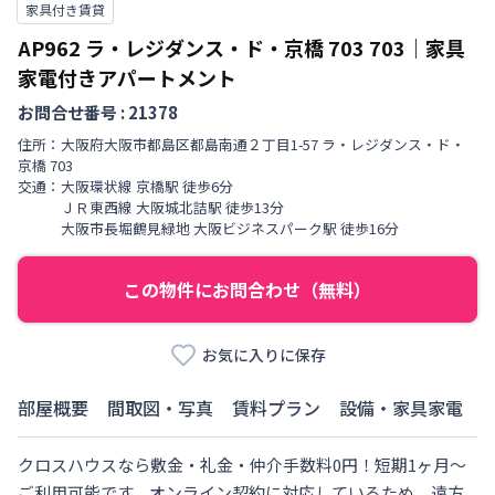
家具付き賃貸
AP962 ラ・レジダンス・ド・京橋 703
703
｜
家具
家電付きアパートメント
お問合せ番号 :
21378
住所：
大阪府
大阪市都島区
都島南通
２丁目
1-57 ラ・レジダンス・ド・
京橋 703
交通：
大阪環状線
京橋駅
徒歩
6
分
ＪＲ東西線
大阪城北詰駅
徒歩
13
分
大阪市長堀鶴見緑地
大阪ビジネスパーク駅
徒歩
16
分
この物件にお問合わせ（無料）
お気に入りに保存
部屋概要
間取図・写真
賃料プラン
設備・家具家電
クロスハウスなら敷金・礼金・仲介手数料0円！短期1ヶ月～
ご利用可能です。オンライン契約に対応しているため、遠方