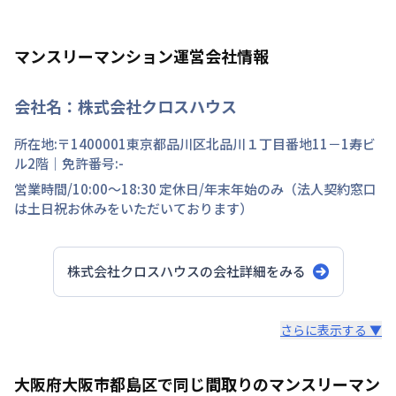
マンスリーマンション運営会社情報
会社名：
株式会社クロスハウス
所在地:〒
1400001
東京都
品川区
北品川
１丁目
番地
11－1寿ビ
ル2階
｜免許番号:
-
営業時間/
10:00～18:30
定休日/
年末年始のみ（法人契約窓口
は土日祝お休みをいただいております）
株式会社クロスハウス
の会社詳細をみる
スタッフからのコメント
さらに表示する ▼
当社の物件はすべて敷金・礼金・仲介手数料なし！ 最短1
大阪府大阪市都島区で同じ間取りのマンスリーマン