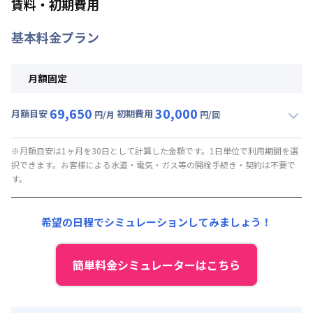
賃料・初期費用
基本料金プラン
月額固定
69,650
30,000
月額目安
初期費用
円/月
円/回
▼
月額固定
利用時の料金詳細
月額賃料目安(30日利用)
※月額目安は1ヶ月を30日として計算した金額です。1日単位で利用期間を選
択できます。お客様による水道・電気・ガス等の開栓手続き・契約は不要で
賃料 :
68,000円/月
す。
光熱費他 :
0円/月 (税抜)
清掃料他 :
0円/回 (税抜)
希望の日程でシミュレーションしてみましょう！
その他費用 :
あんしんサポート料
:
1,500円/月 (税抜)
初期費用
簡単料金シミュレーターはこちら
初期費用 : 30,000円/回