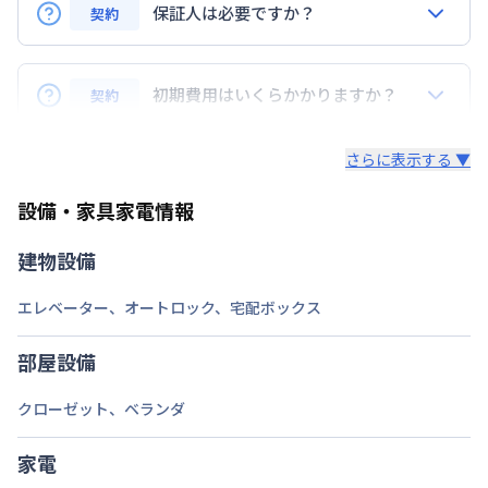
ＪＲ東西線
大阪城北詰駅
徒歩
13
分
保証人は必要ですか？
契約
交通
大阪市長堀鶴見緑地
大阪ビジネスパーク駅
徒歩
16
分
いずれの物件も保証人は不要です。代わりに緊急連絡
先をいただいております。
初期費用はいくらかかりますか？
契約
定員
1
名
初期費用は物件タイプによって異なります。
駐車場
なし
さらに表示する ▼
詳しくは下記のページをご覧ください。
次回更新日
情報更新日より14日以内
設備・家具家電情報
https://x-house.co.jp/flow/
情報更新日
2026年7月25日
建物設備
エレベーター
、
オートロック
、
宅配ボックス
部屋設備
クローゼット
、
ベランダ
家電