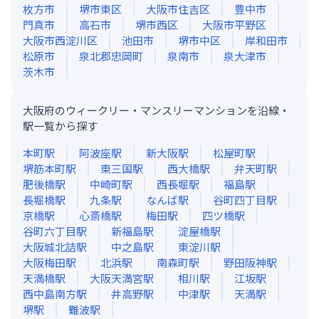
枚方市
堺市東区
大阪市住吉区
豊中市
門真市
高石市
堺市西区
大阪市平野区
大阪市西淀川区
池田市
堺市中区
岸和田市
松原市
泉北郡忠岡町
泉南市
泉大津市
茨木市
大阪府のウィークリー・マンスリーマンションを沿線・
駅一覧から探す
本町
駅
阿波座
駅
新大阪
駅
松屋町
駅
堺筋本町
駅
東三国
駅
西大橋
駅
弁天町
駅
肥後橋
駅
中崎町
駅
西長堀
駅
福島
駅
長堀橋
駅
九条
駅
なんば
駅
谷町四丁目
駅
京橋
駅
心斎橋
駅
梅田
駅
四ツ橋
駅
谷町六丁目
駅
新福島
駅
淀屋橋
駅
大阪城北詰
駅
中之島
駅
東淀川
駅
大阪梅田
駅
北浜
駅
南森町
駅
野田阪神
駅
天満橋
駅
大阪天満宮
駅
相川
駅
江坂
駅
西中島南方
駅
井高野
駅
中津
駅
天満
駅
堺
駅
難波
駅