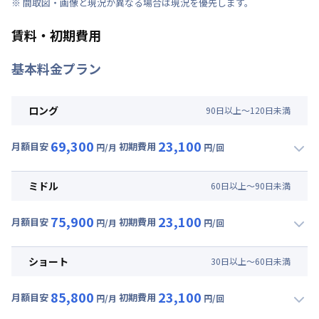
※ 間取図・画像と現況が異なる場合は現況を優先します。
賃料・初期費用
基本料金プラン
ロング
90
日
以上～
120
日
未満
69,300
23,100
月額目安
初期費用
円/月
円/回
▼
ロング
利用時の料金詳細
月額賃料目安(30日利用)
ミドル
60
日
以上～
90
日
未満
賃料 :
45,000円/月 (1,500円/日) (税抜)
75,900
23,100
光熱費他 :
9,000円/月 (300円/日) (税抜)
月額目安
初期費用
円/月
円/回
▼
ミドル
利用時の料金詳細
清掃料他 :
6,000円/回 (税抜)
月額賃料目安(30日利用)
その他費用 :
ショート
30
日
以上～
60
日
未満
共益費
:
9,000円/月 (300円/日) (税抜)
賃料 :
51,000円/月 (1,700円/日) (税抜)
初期費用
85,800
23,100
光熱費他 :
9,000円/月 (300円/日) (税抜)
月額目安
初期費用
円/月
円/回
退去時クリーニング費用 : 10,000円/回 (税抜)
▼
ショート
利用時の料金詳細
清掃料他 :
6,000円/回 (税抜)