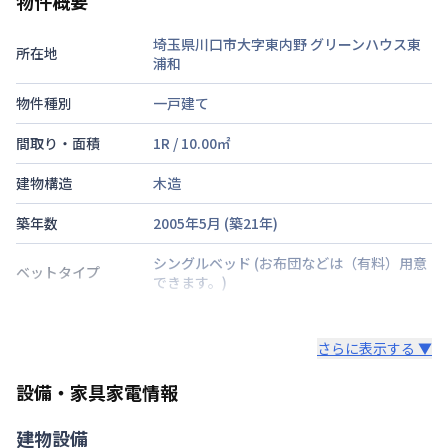
物件概要
埼玉県川口市大字東内野
グリーンハウス東
所在地
浦和
物件種別
一戸建て
間取り・面積
1R
/
10.00
㎡
建物構造
木造
築年数
2005年5月
(築
21
年)
シングルベッド
(お布団などは（有料）用意
ベットタイプ
できます。)
階建・総戸数
地上2階建
/
1階
|
1戸
さらに表示する ▼
鍵の種類
鍵
設備・家具家電情報
部屋の向き
西
建物設備
禁煙・喫煙