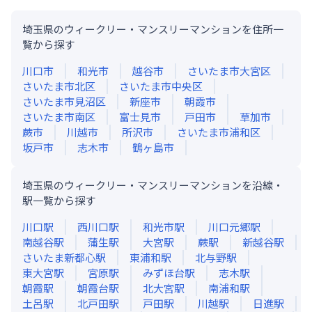
埼玉県のウィークリー・マンスリーマンションを住所一
覧から探す
川口市
和光市
越谷市
さいたま市大宮区
さいたま市北区
さいたま市中央区
さいたま市見沼区
新座市
朝霞市
さいたま市南区
富士見市
戸田市
草加市
蕨市
川越市
所沢市
さいたま市浦和区
坂戸市
志木市
鶴ヶ島市
埼玉県のウィークリー・マンスリーマンションを沿線・
駅一覧から探す
川口
駅
西川口
駅
和光市
駅
川口元郷
駅
南越谷
駅
蒲生
駅
大宮
駅
蕨
駅
新越谷
駅
さいたま新都心
駅
東浦和
駅
北与野
駅
東大宮
駅
宮原
駅
みずほ台
駅
志木
駅
朝霞
駅
朝霞台
駅
北大宮
駅
南浦和
駅
土呂
駅
北戸田
駅
戸田
駅
川越
駅
日進
駅