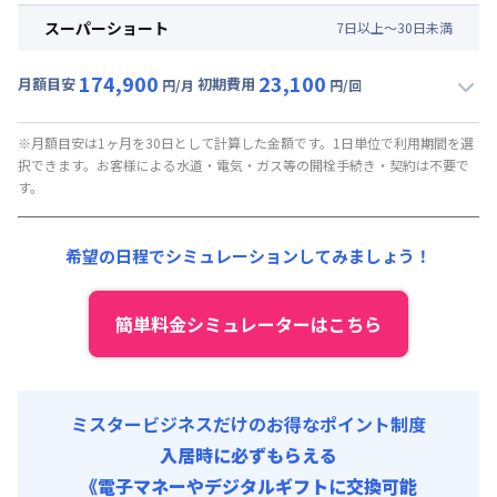
事務手数料 : 5,000円/回 (税抜)
月額賃料目安(30日利用)
その他費用 :
スーパーショート
7
日
以上～
30
日
未満
共益費
:
9,000円/月 (300円/日) (税抜)
賃料 :
60,000円/月 (2,000円/日) (税抜)
初期費用
174,900
23,100
光熱費他 :
9,000円/月 (300円/日) (税抜)
月額目安
初期費用
円/月
円/回
退去時クリーニング費用 : 10,000円/回 (税抜)
▼
スーパーショート
利用時の料金詳細
清掃料他 :
6,000円/回 (税抜)
事務手数料 : 5,000円/回 (税抜)
月額賃料目安(30日利用)
その他費用 :
※月額目安は1ヶ月を30日として計算した金額です。1日単位で利用期間を選
択できます。お客様による水道・電気・ガス等の開栓手続き・契約は不要で
共益費
:
9,000円/月 (300円/日) (税抜)
賃料 :
120,000円/月 (4,000円/日) (税抜)
す。
初期費用
光熱費他 :
30,000円/月 (1,000円/日) (税抜)
退去時クリーニング費用 : 10,000円/回 (税抜)
清掃料他 :
6,000円/回 (税抜)
希望の日程でシミュレーションしてみましょう！
事務手数料 : 5,000円/回 (税抜)
その他費用 :
共益費
:
9,000円/月 (300円/日) (税抜)
初期費用
簡単料金シミュレーターはこちら
退去時クリーニング費用 : 10,000円/回 (税抜)
事務手数料 : 5,000円/回 (税抜)
ミスタービジネスだけのお得なポイント制度
入居時に必ずもらえる
《電子マネーやデジタルギフトに交換可能