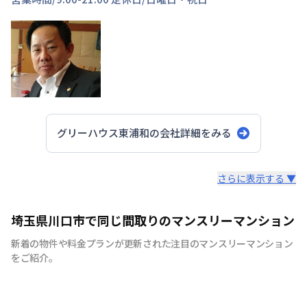
グリーハウス東浦和
の会社詳細をみる
スタッフからのコメント
さらに表示する ▼
当社の物件はすべて敷金・礼金・仲介手数料なし！ 最短1
埼玉県川口市で同じ間取りのマンスリーマンション
週間からのご利用が可能で、全て家具・家電付きです。
新着の物件や料金プランが更新された注目のマンスリーマンション
外国籍の方もご利用いただけ、他言語対応も行っておりま
をご紹介。
す。 法人契約も受け付けておりますので、1室単位からの
社宅利用も可能です。