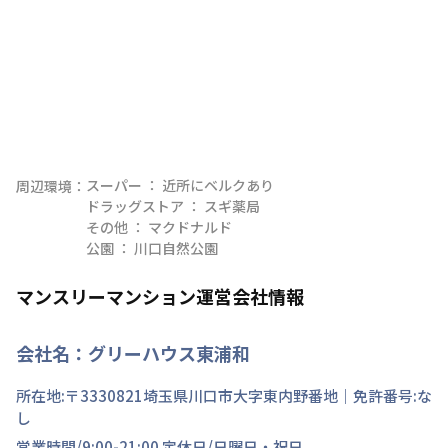
スーパー ： 近所にベルクあり

周辺環境：
ドラッグストア ： スギ薬局

その他 ： マクドナルド

公園 ： 川口自然公園
マンスリーマンション運営会社情報
会社名：
グリーハウス東浦和
所在地:〒
3330821
埼玉県
川口市
大字東内野
番地
｜免許番号:
な
し
営業時間/
9:00-21:00
定休日/
日曜日・祝日