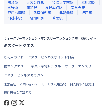
鶴瀬
駅
大宮公園
駅
獨協大学前
駅
本川越
駅
与野
駅
浦和
駅
与野本町
駅
南与野
駅
戸田公園
駅
武蔵浦和
駅
北朝霞
駅
坂戸
駅
川越市
駅
柳瀬川
駅
若葉
駅
ウィークリーマンション・マンスリーマンション予約・検索サイト
ミスタービジネス
ご利用ガイド
ミスタービジネスポイント制度
物件リクエスト
家具・家電レンタル
オーダーマンスリー
ミスタービジネスマガジン
運営会社
お問い合わせ
サービス利用規約
個人情報保護方針
物件掲載を希望の方
Facebook
Instagram
Twitter