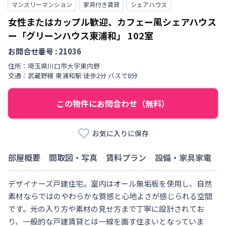
マンスリーマンション
家具付き賃貸
シェアハウス
女性またはカップル歓迎、カフェー風シェアハウス
ー「グリーンハウス東浦和」
102室
お問合せ番号 :
21036
住所：
埼玉県
川口市
大字東内野
交通：
武蔵野線
東浦和駅
徒歩
2
分
バスで8分
この物件にお問合わせ（無料）
お気に入りに保存
部屋概要
間取図・写真
賃料プラン
設備・家具家電
デザイナーズ戸建住宅。室内はオール無垢板を使用し、自然
素材ならではのやわらかな質感と心地よさが感じられる空間
です。光の入り方や素材の見せ方まで丁寧に設計されてお
り、一般的な戸建賃貸とは一線を画す住まいとなっていま