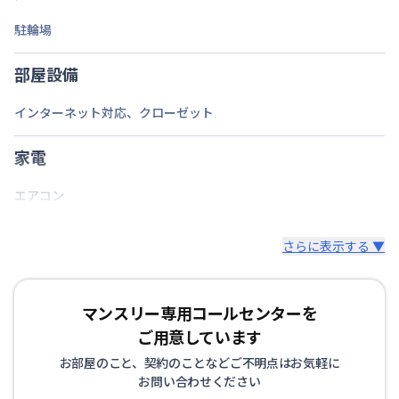
駐輪場
交通
武蔵野線
東浦和駅
徒歩
2
分
バスで8分
定員
1
名
部屋設備
あり(空き要確認)
インターネット対応
、
クローゼット
最大
1
台
駐車場
敷地内駐車場
期間を指定して契約可能
家電
次回更新日
情報更新日より14日以内
エアコン
情報更新日
2026年7月25日
さらに表示する ▼
マンスリー専用コールセンターを
ご用意しています
お部屋のこと、契約のことなどご不明点はお気軽に
お問い合わせください