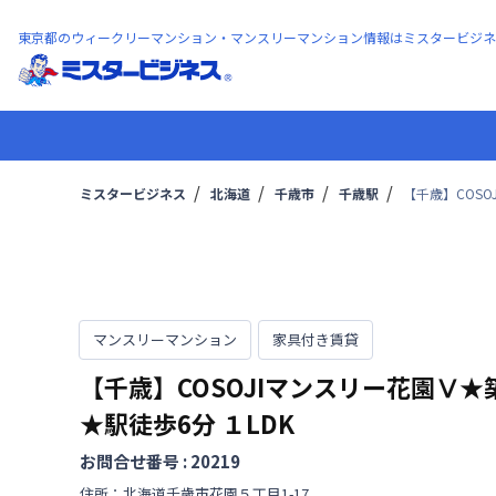
東京都のウィークリーマンション・マンスリーマンション情報はミスタービジネ
ミスタービジネス
北海道
千歳市
千歳駅
【千歳】COSO
マンスリーマンション
家具付き賃貸
【千歳】COSOJIマンスリー花園Ⅴ★
★駅徒歩6分
１LDK
お問合せ番号 :
20219
住所：
北海道
千歳市
花園
５丁目
1-17