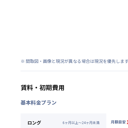
※ 間取図・画像と現況が異なる場合は現況を優先しま
賃料・初期費用
基本料金プラン
ロング
月額目安
6
ヶ
月
以上～
24
ヶ
月
未満