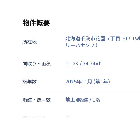
物件概要
北海道千歳市花園５丁目1-17
Tw
所在地
リーハナゾノ）
1LDK
/
34.74
㎡
間取り・面積
2025年11月
(築
1
年)
築年数
地上4階建
/
1階
階建・総戸数
南
部屋の向き
千歳線
千歳駅
徒歩
6
分
交通