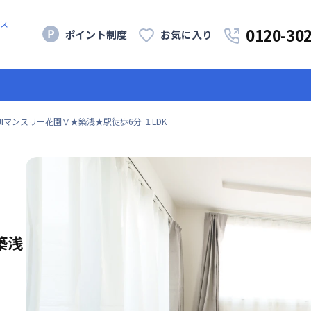
ス
0120-30
ポイント制度
お気に入り
JIマンスリー花園Ⅴ★築浅★駅徒歩6分 １LDK
築浅