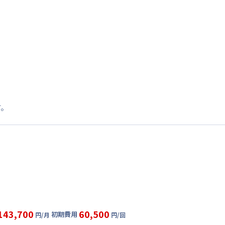
す。
143,700
60,500
初期費用
円/月
円/回