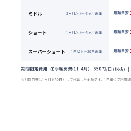
▼
ロン
月額賃料
ミドル
月額目安
3
ヶ
月
以上～
6
ヶ
月
未満
賃料 :
11
▼
ミド
光熱費他 
月額賃料
ショート
月額目安
清掃料他 
1
ヶ
月
以上～
3
ヶ
月
未満
賃料 :
11
▼
ショ
初期費用
光熱費他 
月額賃料
事務手数料 
スーパーショート
月額目安
清掃料他 
1
日
以上～
30
日
未満
賃料 :
11
入居者様あ
▼
スー
初期費用
光熱費他 
調理器具セッ
月額賃料
事務手数料 
期間限定費用
冬季暖房費(11-4月）
550
円
｜
/
日
(税抜)
清掃料他 
賃料 :
12
入居者様あ
初期費用
※月額目安は1ヶ月を30日として計算した金額です。1日単位で利用
光熱費他 
調理器具セッ
事務手数料 
清掃料他 
入居者様あ
初期費用
調理器具セッ
事務手数料 
入居者様あ
調理器具セッ