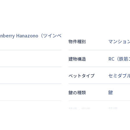
inberry Hanazono（ツインベ
マンショ
物件種別
RC（鉄
建物構造
セミダブ
ベットタイプ
鍵
鍵の種類
禁煙
禁煙・喫煙
3
名
定員