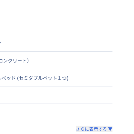
ン
筋コンクリート）
ルベッド
(セミダブルベット１つ)
さらに表示する ▼