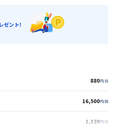
レゼント!
880
円/日
16,500
円/回
1,320
円/日