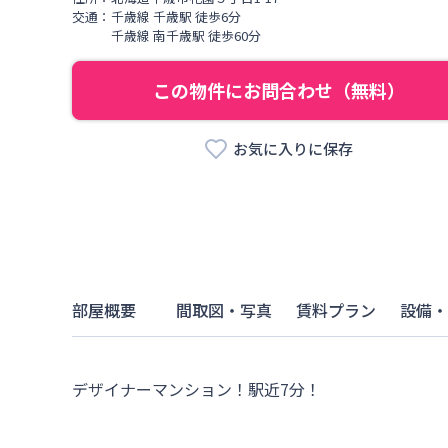
交通：
千歳線
千歳駅
徒歩
6
分
千歳線
南千歳駅
徒歩
60
分
この物件にお問合わせ（無料）
お気に入りに保存
部屋概要
間取図・写真
賃料プラン
設備・
デザイナーマンション！駅近7分！