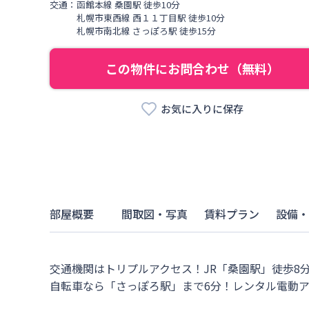
交通：
函館本線
桑園駅
徒歩
10
分
札幌市東西線
西１１丁目駅
徒歩
10
分
札幌市南北線
さっぽろ駅
徒歩
15
分
この物件にお問合わせ（無料）
お気に入りに保存
部屋概要
間取図・写真
賃料プラン
設備・
交通機関はトリプルアクセス！JR「桑園駅」徒歩8分
自転車なら「さっぽろ駅」まで6分！レンタル電動ア