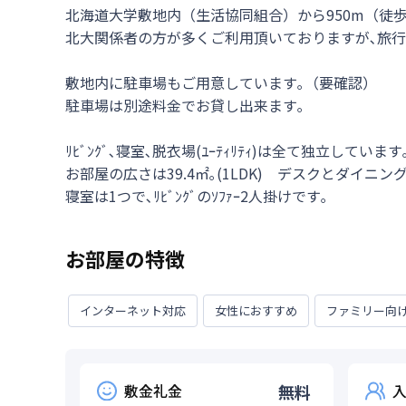
北海道大学敷地内（生活協同組合）から950m（徒歩約
北大関係者の方が多くご利用頂いておりますが､旅行
敷地内に駐車場もご用意しています｡（要確認）

駐車場は別途料金でお貸し出来ます｡

ﾘﾋﾞﾝｸﾞ､寝室､脱衣場(ﾕｰﾃｨﾘﾃｨ)は全て独立して
お部屋の広さは39.4㎡｡(1LDK)　デスクとダイニ
寝室は1つで､ﾘﾋﾞﾝｸﾞのｿﾌｧｰ2人掛けです｡
お部屋の特徴
インターネット対応
女性におすすめ
ファミリー向
敷金礼金
無料