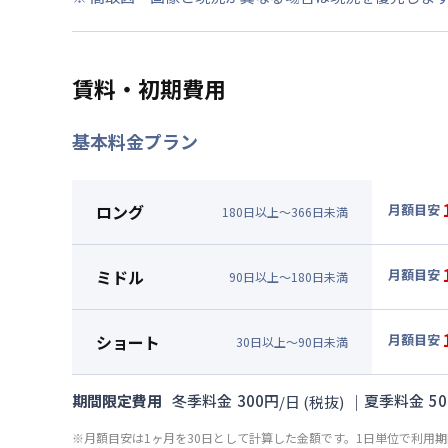
賃料・初期費用
基本料金プラン
ロング
月額目安
180
日
以上～
366
日
未満
▼
ロン
月額賃料
ミドル
月額目安
90
日
以上～
180
日
未満
賃料 :
99
▼
ミド
光熱費他 
月額賃料
ショート
月額目安
清掃料他 
30
日
以上～
90
日
未満
賃料 :
10
▼
ショ
初期費用
光熱費他 
月額賃料
寝具/リネン
期間限定費用
冬季料金
300
円
｜
夏季料金
50
/
日
(税抜)
清掃料他 
賃料 :
10
初期費用
※月額目安は1ヶ月を30日として計算した金額です。1日単位で利用
光熱費他 