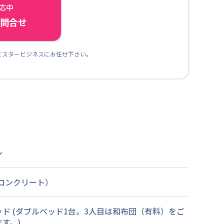
対応中
ら問合せ
ミスタービジネスにお任せ下さい。
ン
筋コンクリート）
ッド
(ダブルベッド1台。3人目は和布団（有料）をご
す。)