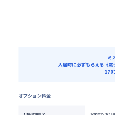
寝具/リネン
清掃料他 
初期費用
寝具/リネン
ミ
入居時に必ずもらえる
《電
17
オプション料金
人数追加料金
小学生以下は