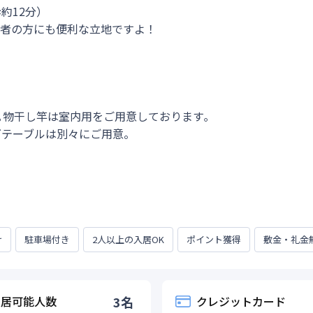
12分）

者の方にも便利な立地ですよ！

います｡物干し竿は室内用をご用意しております｡

ングテーブルは別々にご用意。

け
駐車場付き
2人以上の入居OK
ポイント獲得
敷金・礼金
入居可能人数
3
名
クレジットカード