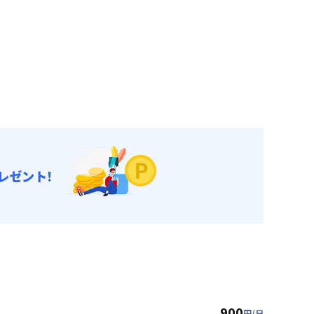
レゼント!
900
円/日