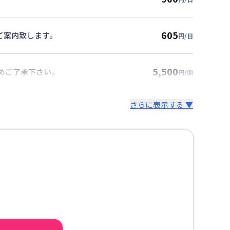
605
ご案内致します。
円/日
5,500
めご了承下さい。
円/回
さらに表示する ▼