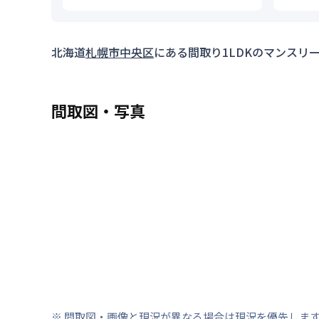
北海道
札幌市中央区
にある間取り
1LDK
のマンスリ
間取図・写真
※ 間取図・画像と現況が異なる場合は現況を優先しま