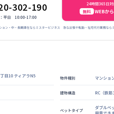
20-302-190
24時間365日
WEBか
無料
平日 10:00-17:00
ション・中・長期滞在ならミスタービジネス 急な出張や転勤・社宅代行業務なら
目10 ティアラN5
マンショ
物件種別
RC（鉄
建物構造
ダブルベ
ベットタイプ
用意できま