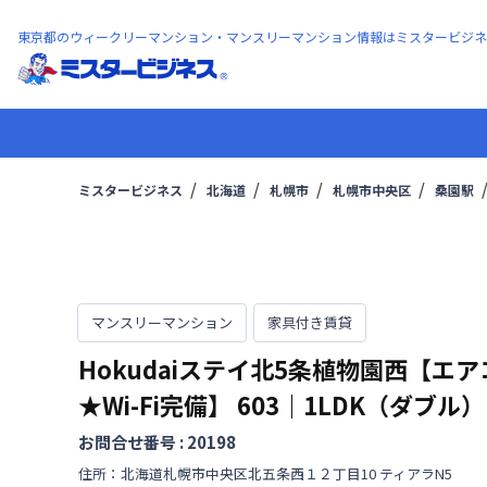
東京都のウィークリーマンション・マンスリーマンション情報はミスタービジネ
ミスタービジネス
北海道
札幌市
札幌市中央区
桑園駅
マンスリーマンション
家具付き賃貸
Hokudaiステイ北5条植物園西【エア
★Wi-Fi完備】
603
｜
1LDK（ダブル）
お問合せ番号 :
20198
住所：
北海道
札幌市中央区
北五条西
１２丁目
10 ティアラN5