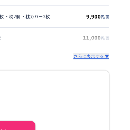
9,900
枚 ・枕2個 ・枕カバー2枚
円/回
11,000
枚
円/回
さらに表示する ▼