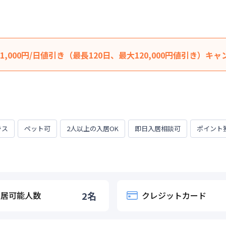
,000円/日値引き（最長120日、最大120,000円値引き）キャ
から1,000円/日 引きにさせていただきます。 （最長120日、最
の賃料は割引適用外です。※延長・再契約の際は賃料の割引適用は
期間に応じて、他にも賃料半額・初期費用お値引き可能はお部屋も
居かつ１か月（30日）以上ご利用のお客様
ラス
ペット可
2人以上の入居OK
即日入居相談可
ポイント
0日
入居可能人数
2
名
クレジットカード