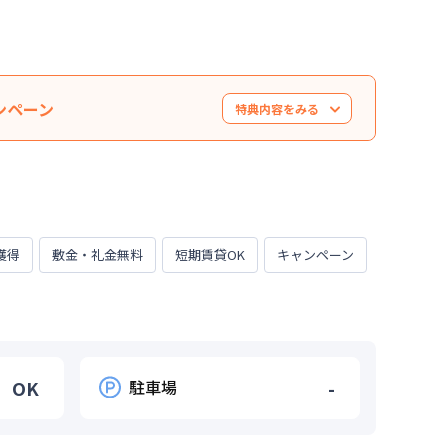
ンペーン
特典内容をみる
大120,000円値引き）※管理費と水道光熱費は割引
なくなります。※他のキャンペーンとの併用はでき
ございます。お気軽にお問い合わせください。
獲得
敷金・礼金無料
短期賃貸OK
キャンペーン
OK
駐車場
-