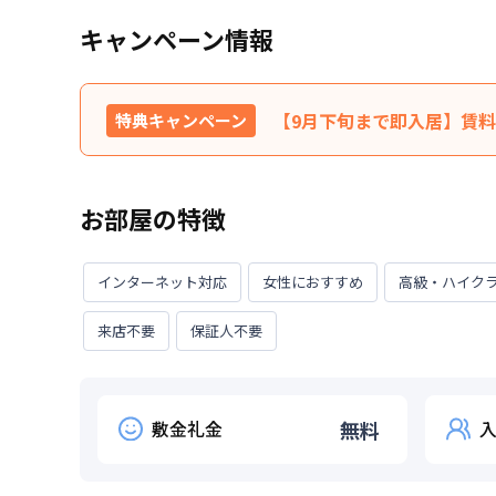
キャンペーン情報
【9月下旬まで即入居】賃料1
特典キャンペーン
最長120日間、賃料を表示賃料
特典内容
対象外です。※31日目以降
お部屋の特徴
ません。★ご希望の入居日・
利用条件
2026年9月30日までに入
インターネット対応
女性におすすめ
高級・ハイク
対象期間
2026年8月8日
~
2026年9月3
来店不要
保証人不要
お部屋が無くなり次第終了します。
敷金礼金
無料