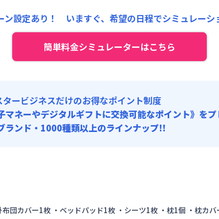
 :
:
24,000円/月 (800円/日) (税抜)
料 : 5,000円/回 (税抜)
:
24,000円/月 (800円/日)
ーン設定あり！ いますぐ、
希望の日程でシミュレーシ
:
20,000円/回 (税抜)
 :
料 : 5,000円/回 (税抜)
簡単料金シミュレーターはこちら
:
24,000円/月 (800円/日)
料 : 5,000円/回 (税抜)
スタービジネスだけのお得なポイント制度
子マネーやデジタルギフトに交換可能
なポイント》をプ
0ブランド・1000種類以上のラインナップ!!
 掛布団カバー1枚 ・ベッドパッド1枚 ・シーツ1枚 ・枕1個 ・枕カバ