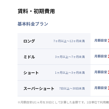
賃料・初期費用
基本料金プラン
ロング
月額目安
7
ヶ
月
以上～
12
ヶ
月
未満
▼
ロン
月額賃料
ミドル
月額目安
3
ヶ
月
以上～
7
ヶ
月
未満
賃料 :
12
▼
ミド
光熱費他 
月額賃料
ショート
月額目安
清掃料他 
1
ヶ
月
以上～
3
ヶ
月
未満
賃料 :
12
▼
ショ
その他費用
光熱費他 
月額賃料
管理費
スーパーショート
月額目安
清掃料他 
7
日
以上～
30
日
未満
初期費用
賃料 :
13
▼
スー
その他費用
光熱費他 
契約事務手数
月額賃料
管理費
※月額目安は1ヶ月を30日として計算した金額です。1日単位で利用
清掃料他 
初期費用
賃料 :
13