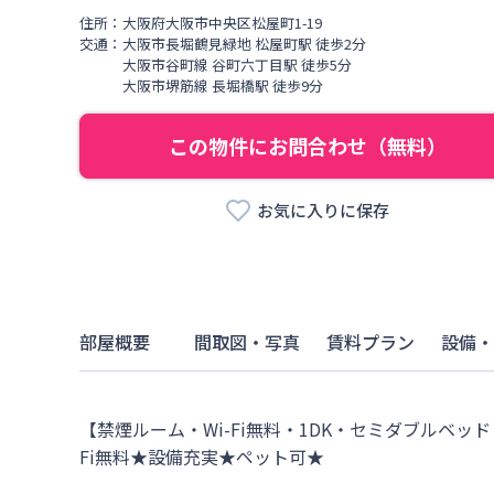
住所：
大阪府
大阪市中央区
松屋町
1-19
交通：
大阪市長堀鶴見緑地
松屋町駅
徒歩
2
分
大阪市谷町線
谷町六丁目駅
徒歩
5
分
大阪市堺筋線
長堀橋駅
徒歩
9
分
この物件にお問合わせ（無料）
お気に入りに保存
部屋概要
間取図・写真
賃料プラン
設備・
【禁煙ルーム・Wi-Fi無料・1DK・セミダブルベッド
Fi無料★設備充実★ペット可★