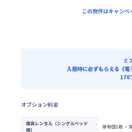
その他費用
光熱費他 
契約事務手数
管理費
この物件はキャンペ
清掃料他 
初期費用
その他費用
契約事務手数
管理費
初期費用
契約事務手数
ミ
入居時に必ずもらえる
《電
17
オプション料金
寝具レンタル（シングルベッド
掛布団1枚 ・
用）