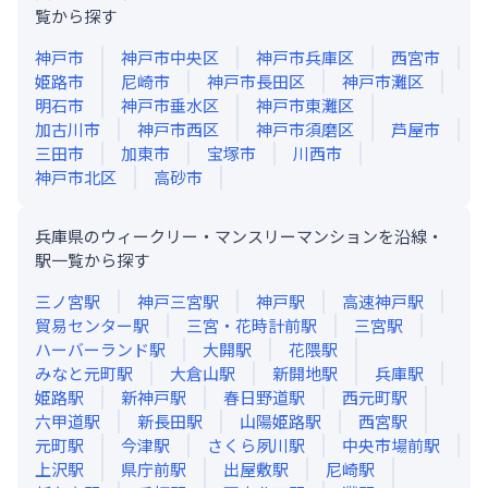
覧から探す
神戸市
神戸市中央区
神戸市兵庫区
西宮市
姫路市
尼崎市
神戸市長田区
神戸市灘区
明石市
神戸市垂水区
神戸市東灘区
加古川市
神戸市西区
神戸市須磨区
芦屋市
三田市
加東市
宝塚市
川西市
神戸市北区
高砂市
兵庫県のウィークリー・マンスリーマンションを沿線・
駅一覧から探す
三ノ宮
駅
神戸三宮
駅
神戸
駅
高速神戸
駅
貿易センター
駅
三宮・花時計前
駅
三宮
駅
ハーバーランド
駅
大開
駅
花隈
駅
みなと元町
駅
大倉山
駅
新開地
駅
兵庫
駅
姫路
駅
新神戸
駅
春日野道
駅
西元町
駅
六甲道
駅
新長田
駅
山陽姫路
駅
西宮
駅
元町
駅
今津
駅
さくら夙川
駅
中央市場前
駅
上沢
駅
県庁前
駅
出屋敷
駅
尼崎
駅