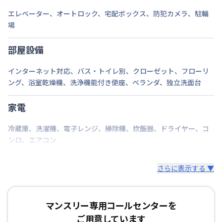
エレベーター
、
オートロック
、
宅配ボックス
、
防犯カメラ
、
駐輪
場
部屋設備
インターネット対応
、
バス・トイレ別
、
クローゼット
、
フローリ
ング
、
浴室乾燥機
、
洗浄機能付き便座
、
ベランダ
、
独立洗面台
家電
冷蔵庫
、
洗濯機
、
電子レンジ
、
掃除機
、
炊飯器
、
ドライヤー
、
コ
ンロ
、
エアコン
さらに表示する ▼
マンスリー専用コールセンターを
ご用意しています