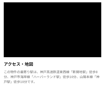
アクセス・地図
この物件の最寄り駅は
、
神戸高速鉄道東西線
「
新開地駅
」
徒歩8
分
、
神戸市海岸線
「
ハーバーランド駅
」
徒歩10分
、
山陽本線
「
神
戸駅
」
徒歩10分
です。