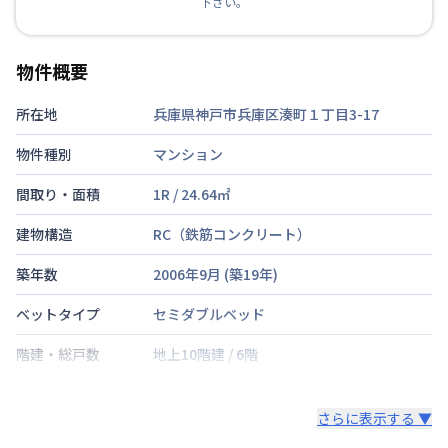
下さい。
物件概要
所在地
兵庫県神戸市兵庫区湊町１丁目3-17
物件種別
マンション
間取り・面積
1R
/
24.64
㎡
建物構造
RC（鉄筋コンクリート）
築年数
2006年9月
(築
19
年)
ベットタイプ
セミダブルベッド
階建・総戸数
地上10階建
/
6階
鍵の種類
さらに表示する ▼
部屋の向き