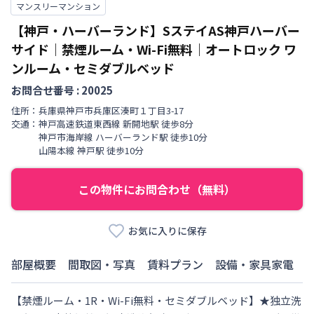
マンスリーマンション
【神戸・ハーバーランド】SステイAS神戸ハーバー
サイド｜禁煙ルーム・Wi-Fi無料｜オートロック
ワ
ンルーム・セミダブルベッド
お問合せ番号 :
20025
住所：
兵庫県
神戸市兵庫区
湊町
１丁目
3-17
交通：
神戸高速鉄道東西線
新開地駅
徒歩
8
分
神戸市海岸線
ハーバーランド駅
徒歩
10
分
山陽本線
神戸駅
徒歩
10
分
この物件にお問合わせ（無料）
お気に入りに保存
部屋概要
間取図・写真
賃料プラン
設備・家具家電
【禁煙ルーム・1R・Wi-Fi無料・セミダブルベッド】★独立洗