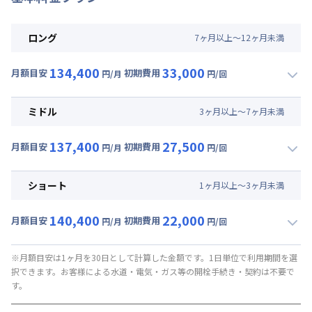
ロング
7
ヶ
月
以上～
12
ヶ
月
未満
134,400
33,000
月額目安
初期費用
円/月
円/回
▼
ロング
利用時の料金詳細
月額賃料目安(30日利用)
ミドル
3
ヶ
月
以上～
7
ヶ
月
未満
賃料 :
84,000円/月 (2,800円/日)
137,400
27,500
光熱費他 :
24,000円/月 (800円/日) (税抜)
月額目安
初期費用
円/月
円/回
▼
ミドル
利用時の料金詳細
清掃料他 :
25,000円/回 (税抜)
月額賃料目安(30日利用)
その他費用 :
ショート
1
ヶ
月
以上～
3
ヶ
月
未満
管理費
:
24,000円/月 (800円/日)
賃料 :
87,000円/月 (2,900円/日)
初期費用
140,400
22,000
光熱費他 :
24,000円/月 (800円/日) (税抜)
月額目安
初期費用
円/月
円/回
契約事務手数料 : 5,000円/回 (税抜)
▼
ショート
利用時の料金詳細
清掃料他 :
20,000円/回 (税抜)
月額賃料目安(30日利用)
その他費用 :
※月額目安は1ヶ月を30日として計算した金額です。1日単位で利用期間を選
択できます。お客様による水道・電気・ガス等の開栓手続き・契約は不要で
管理費
:
24,000円/月 (800円/日)
賃料 :
90,000円/月 (3,000円/日)
す。
初期費用
光熱費他 :
24,000円/月 (800円/日) (税抜)
契約事務手数料 : 5,000円/回 (税抜)