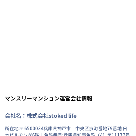
マンスリーマンション運営会社情報
会社名：
株式会社stoked life
所在地:〒
6500034
兵庫県
神戸市 中央区
京町
番地
79番地 日
本ビルヂング6階
｜免許番号:
兵庫県知事免許（4）第11177号