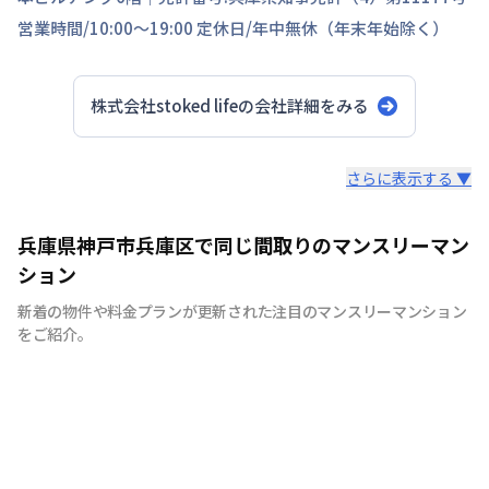
営業時間/
10:00～19:00
定休日/
年中無休（年末年始除く）
株式会社stoked life
の会社詳細をみる
スタッフからのコメント
さらに表示する ▼
【神戸のマンスリーマンション、ウィークリーマンション
兵庫県神戸市兵庫区で同じ間取りのマンスリーマン
に特化】 マンスリーマンション、ウィークリーマンショ
ション
ンといえば株式会社stoked lifeにお任せください！ 7日間
新着の物件や料金プランが更新された注目のマンスリーマンション
以上の中長期滞在であれば、ご利用が頂けます。当社で
をご紹介。
は、家具・家電等の設備！！お客様の用途に応じて快適な
生活を送ること間違いなしです。もちろん、敷金・礼金も
ゼロ。電気・ガス・水道などのライフライン手続きも不
要、退去立会い等の手続きも不要と、手間なく簡単にご利
用できます。各種交通機関からのアクセスに便利な立地に
物件を取り揃えておりますので、出張や研修、などにも最