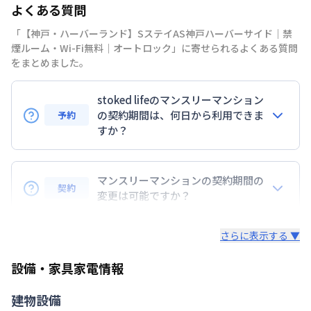
よくある質問
禁煙・喫煙
禁煙
「【神戸・ハーバーランド】SステイAS神戸ハーバーサイド｜禁
神戸高速鉄道東西線
新開地駅
徒歩
8
分
煙ルーム・Wi-Fi無料｜オートロック」に寄せられるよくある質問
交通
神戸市海岸線
ハーバーランド駅
徒歩
10
分
をまとめました。
山陽本線
神戸駅
徒歩
10
分
stoked lifeのマンスリーマンション
定員
2
名
の契約期間は、何日から利用できま
予約
駐車場
なし
すか？
次回更新日
情報更新日より14日以内
7日以上からのご契約期間ですが1ヶ月（30日）以上
のご契約期間の地域もございますのでお気軽にお問い
マンスリーマンションの契約期間の
情報更新日
2026年7月27日
契約
合わせください。
変更は可能ですか？
延長については、ご利用期間終了後に、すでに別の予
さらに表示する ▼
約が入っていなければ、ご対応可能です。その際、再
契約が必要となりますので、あらかじめご了承くださ
設備・家具家電情報
い。期間の変更がある場合は、できるだけお早めにご
相談ください。
建物設備