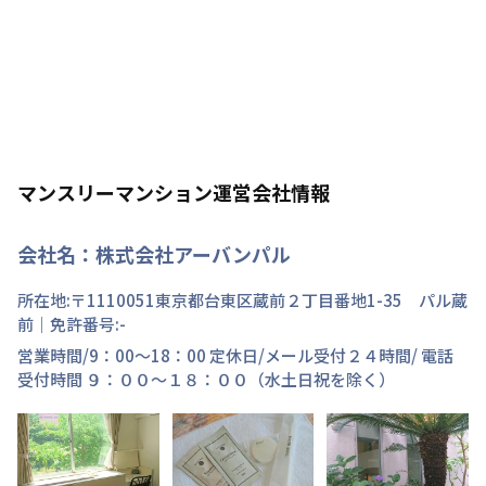
マンスリーマンション運営会社情報
会社名：
株式会社アーバンパル
所在地:〒
1110051
東京都
台東区
蔵前
２丁目
番地
1-35 パル蔵
前
｜免許番号:
-
営業時間/
9：00～18：00
定休日/
メール受付２４時間/ 電話
受付時間 ９：００～１８：００（水土日祝を除く）