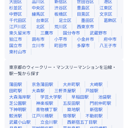
大田区
品川区
新宿区
世田谷区
港区
杉並区
中央区
渋谷区
豊島区
江東区
中野区
練馬区
板橋区
目黒区
文京区
千代田区
台東区
足立区
墨田区
葛飾区
江戸川区
北区
荒川区
西東京市
東久留米市
三鷹市
国分寺市
武蔵野市
狛江市
調布市
小平市
小金井市
府中市
国立市
立川市
町田市
多摩市
八王子市
東村山市
東京都のウィークリー・マンスリーマンションを沿線・
駅一覧から探す
蒲田
駅
京急蒲田
駅
大井町
駅
大崎
駅
田町
駅
大森
駅
三軒茶屋
駅
戸越
駅
大森海岸
駅
学芸大学
駅
早稲田
駅
池袋
駅
芝公園
駅
神楽坂
駅
五反田
駅
門前仲町
駅
下神明
駅
青物横丁
駅
築地
駅
新宿
駅
鮫洲
駅
江戸川橋
駅
笹塚
駅
不動前
駅
武蔵小山
駅
立会川
駅
西新宿五丁目
駅