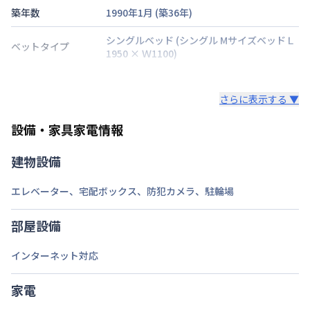
築年数
1990年1月
(築
36
年)
シングルベッド
(シングル MサイズベッドＬ
ベットタイプ
1950 × Ｗ1100)
階建・総戸数
地上9階建
/
38戸
さらに表示する ▼
鍵の種類
鍵
設備・家具家電情報
部屋の向き
タイプによって異なる
建物設備
禁煙・喫煙
禁煙
エレベーター
、
宅配ボックス
、
防犯カメラ
、
駐輪場
東京都浅草線
蔵前駅
徒歩
1
分
交通
東京都大江戸線
蔵前駅
徒歩
4
分
部屋設備
定員
1
名
インターネット対応
駐車場
あり(空き要確認)
次回更新日
家電
情報更新日より14日以内