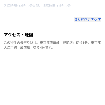
入居時間: 15時00分以降、退居時間:12時00分
さらに表示する ▼
アクセス・地図
この物件の最寄り駅は
、
東京都浅草線
「
蔵前駅
」
徒歩1分
、
東京都
大江戸線
「
蔵前駅
」
徒歩4分
です。