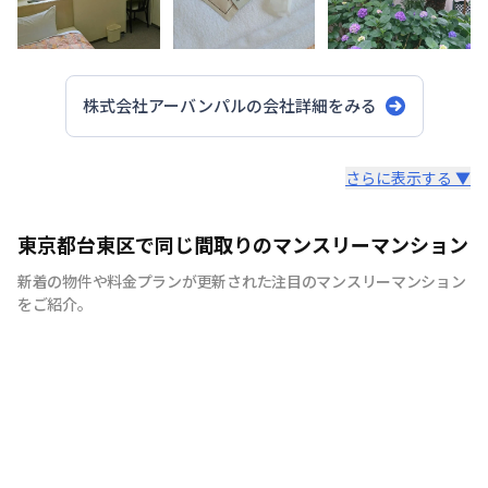
株式会社アーバンパル
の会社詳細をみる
スタッフからのコメント
さらに表示する ▼
◆ウエルカムサービスとして バスタオル１枚・フェイ
東京都台東区で同じ間取りのマンスリーマンション
スタオル１枚・バスマット１枚 石鹸、歯ブラシ、ト
新着の物件や料金プランが更新された注目のマンスリーマンション
イレットペーパー、シャンプー・リンス１回分、洗濯洗剤
をご紹介。
１回分 をお部屋にご用意しております。 ◆ベットメイ
クサービスやルーム清掃、タオル交換などのホテルサービ
ス付きのご宿泊も 可能です。