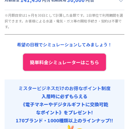
円/月
円/回
▼
月額固定
利用時の料金詳細
月額賃料目安(30日利用)
※月額目安は1ヶ月を30日として計算した金額です。1日単位で利用期間を選
択できます。お客様による水道・電気・ガス等の開栓手続き・契約は不要で
賃料 :
141,450円/月 (4,715円/日)
す。
光熱費他 :
0円/月 (0円/日)
清掃料他 :
0円/回 (税抜)
希望の日程でシミュレーションしてみましょう！
初期費用
保証金 : 30,000円/回
簡単料金シミュレーターはこちら
ミスタービジネスだけのお得なポイント制度
入居時に必ずもらえる
《電子マネーやデジタルギフトに交換可能
なポイント》をプレゼント!
170ブランド・1000種類以上のラインナップ!!