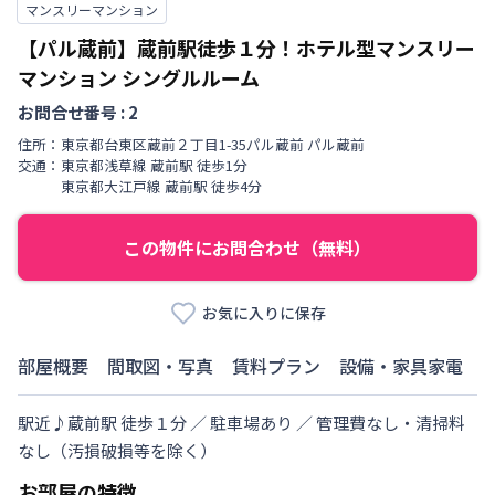
マンスリーマンション
【パル蔵前】蔵前駅徒歩１分！ホテル型マンスリー
マンション
シングルルーム
お問合せ番号 :
2
住所：
東京都
台東区
蔵前
２丁目
1-35パル蔵前 パル蔵前
交通：
東京都浅草線
蔵前駅
徒歩
1
分
東京都大江戸線
蔵前駅
徒歩
4
分
この物件にお問合わせ（無料）
お気に入りに保存
部屋概要
間取図・写真
賃料プラン
設備・家具家電
駅近♪蔵前駅 徒歩１分 ／ 駐車場あり ／ 管理費なし・清掃料
なし（汚損破損等を除く）
お部屋の特徴