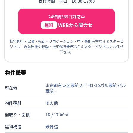
受付時間：平日 10:00-17:00
24時間365日対応中
WEBから問合せ
無料
社宅代行・出張・転勤・リロケーション・中・長期滞在ならミスタービ
ジネス 急な出張や転勤・社宅代行業務ならミスタービジネスにお任せ
下さい。
物件概要
東京都台東区蔵前２丁目1-35パル蔵前 パル
所在地
蔵前
-
物件種別
その他
間取り・面積
1R
/
17.00
㎡
建物構造
鉄骨造