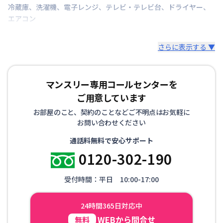
情報更新日
2026年7月27日
冷蔵庫
、
洗濯機
、
電子レンジ
、
テレビ・テレビ台
、
ドライヤー
、
エアコン
さらに表示する ▼
マンスリー専用コールセンターを
ご用意しています
お部屋のこと、契約のことなどご不明点はお気軽に
お問い合わせください
通話料無料で安心サポート
0120-302-190
受付時間：平日 10:00-17:00
24時間365日対応中
WEBから問合せ
無料