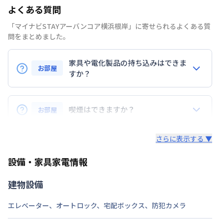
部屋の向き
北
よくある質問
禁煙・喫煙
禁煙
「マイナビSTAYアーバンコア横浜根岸」に寄せられるよくある質
問をまとめました。
交通
根岸線
根岸駅
徒歩
9
分
家具や電化製品の持ち込みはできま
定員
2
名
お部屋
すか？
駐車場
なし
お持ち込みいただけます。
次回更新日
情報更新日より14日以内
ただし、標準設備として部屋に備え付けの家具・家電
喫煙はできますか？
お部屋
以外の扱いについては当社では責任を負いかねます。
情報更新日
2026年7月26日
あらかじめご了承ください。
弊社が取扱うお部屋はすべて禁煙でございます。
さらに表示する ▼
また、お持ち込みいただいた家具や家電はご退去時に
ご自身で撤去をお願いします。
設備・家具家電情報
建物設備
エレベーター
、
オートロック
、
宅配ボックス
、
防犯カメラ