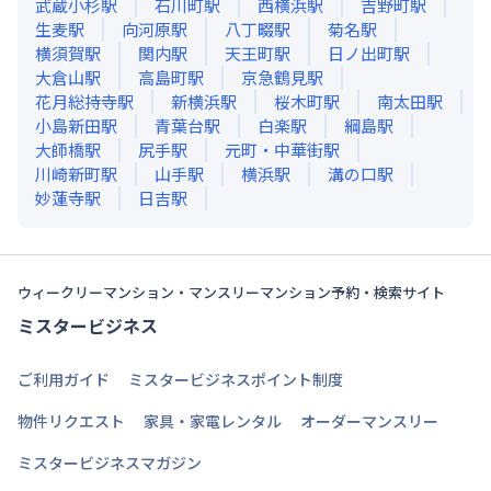
武蔵小杉
駅
石川町
駅
西横浜
駅
吉野町
駅
生麦
駅
向河原
駅
八丁畷
駅
菊名
駅
横須賀
駅
関内
駅
天王町
駅
日ノ出町
駅
大倉山
駅
高島町
駅
京急鶴見
駅
花月総持寺
駅
新横浜
駅
桜木町
駅
南太田
駅
小島新田
駅
青葉台
駅
白楽
駅
綱島
駅
大師橋
駅
尻手
駅
元町・中華街
駅
川崎新町
駅
山手
駅
横浜
駅
溝の口
駅
妙蓮寺
駅
日吉
駅
ウィークリーマンション・マンスリーマンション予約・検索サイト
ミスタービジネス
ご利用ガイド
ミスタービジネスポイント制度
物件リクエスト
家具・家電レンタル
オーダーマンスリー
ミスタービジネスマガジン