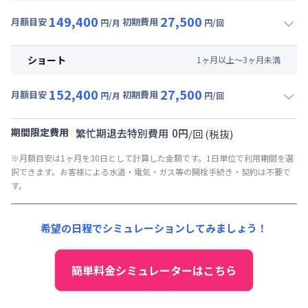
賃料 :
105,000円/月 (3,500円/日)
149,400
27,500
光熱費他 :
24,000円/月 (800円/日) (税抜)
月額目安
初期費用
円/月
円/回
▼
ミドル
利用時の料金詳細
清掃料他 :
25,000円/回 (税抜)
月額賃料目安(30日利用)
その他費用 :
ショート
1
ヶ
月
以上～
3
ヶ
月
未満
共益費
:
18,000円/月 (600円/日)
賃料 :
105,000円/月 (3,500円/日)
152,400
27,500
光熱費他 :
24,000円/月 (800円/日) (税抜)
月額目安
初期費用
円/月
円/回
▼
ショート
利用時の料金詳細
清掃料他 :
25,000円/回 (税抜)
月額賃料目安(30日利用)
その他費用 :
期間限定費用
繁忙期退去特別費用
0
円
/
回
(税抜)
共益費
:
18,000円/月 (600円/日)
賃料 :
108,000円/月 (3,600円/日)
※月額目安は1ヶ月を30日として計算した金額です。1日単位で利用期間を選
光熱費他 :
24,000円/月 (800円/日) (税抜)
択できます。お客様による水道・電気・ガス等の開栓手続き・契約は不要で
清掃料他 :
25,000円/回 (税抜)
す。
その他費用 :
共益費
:
18,000円/月 (600円/日)
希望の日程でシミュレーションしてみましょう！
簡単料金シミュレーターはこちら