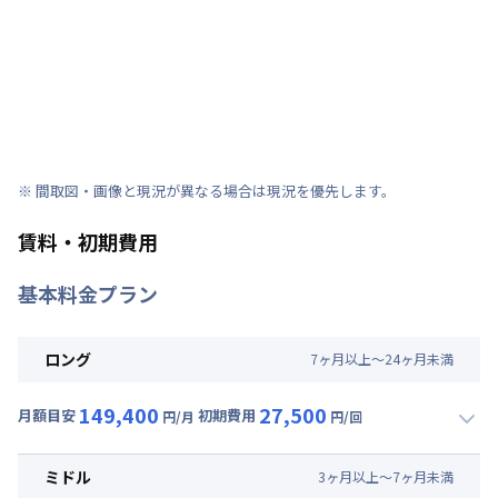
※ 間取図・画像と現況が異なる場合は現況を優先します。
賃料・初期費用
基本料金プラン
ロング
7
ヶ
月
以上～
24
ヶ
月
未満
149,400
27,500
月額目安
初期費用
円/月
円/回
▼
ロング
利用時の料金詳細
月額賃料目安(30日利用)
ミドル
3
ヶ
月
以上～
7
ヶ
月
未満