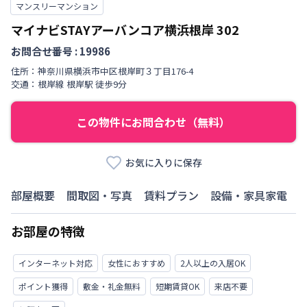
マンスリーマンション
マイナビSTAYアーバンコア横浜根岸
302
お問合せ番号 :
19986
住所：
神奈川県
横浜市中区
根岸町
３丁目
176-4
交通：
根岸線
根岸駅
徒歩
9
分
この物件にお問合わせ（無料）
お気に入りに保存
部屋概要
間取図・写真
賃料プラン
設備・家具家電
お部屋の特徴
インターネット対応
女性におすすめ
2人以上の入居OK
ポイント獲得
敷金・礼金無料
短期賃貸OK
来店不要