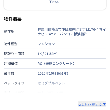
下さい。
物件概要
神奈川県横浜市中区根岸町３丁目176-4
マイ
所在地
ナビSTAYアーバンコア横浜根岸
物件種別
マンション
間取り・面積
1K
/
21.58
㎡
建物構造
RC（鉄筋コンクリート）
築年数
2025年10月
(築
1
年)
ベットタイプ
セミダブルベッド
階建・総戸数
地上7階建
/
43戸
鍵の種類
さらに表示する ▼