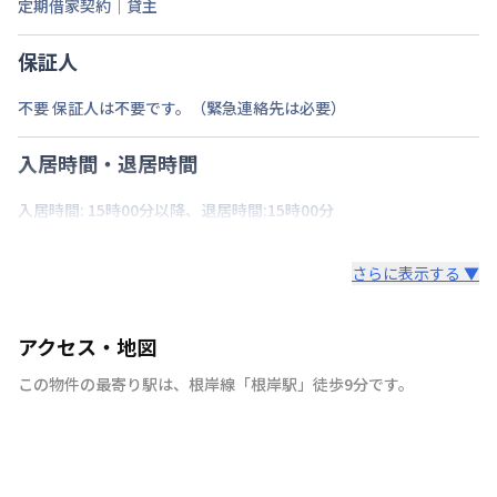
定期借家契約｜貸主
保証人
不要 保証人は不要です。（緊急連絡先は必要）
入居時間・退居時間
入居時間: 15時00分以降、退居時間:15時00分
さらに表示する ▼
アクセス・地図
この物件の最寄り駅は
、
根岸線
「
根岸駅
」
徒歩9分
です。