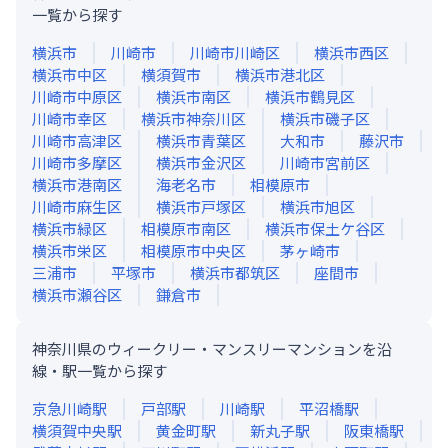
一覧から探す
横浜市
川崎市
川崎市川崎区
横浜市西区
横浜市中区
横須賀市
横浜市港北区
川崎市中原区
横浜市南区
横浜市鶴見区
川崎市幸区
横浜市神奈川区
横浜市磯子区
川崎市高津区
横浜市青葉区
大和市
藤沢市
川崎市多摩区
横浜市金沢区
川崎市宮前区
横浜市港南区
海老名市
相模原市
川崎市麻生区
横浜市戸塚区
横浜市旭区
横浜市緑区
相模原市南区
横浜市保土ケ谷区
横浜市栄区
相模原市中央区
茅ヶ崎市
三浦市
平塚市
横浜市都筑区
座間市
横浜市瀬谷区
鎌倉市
神奈川県のウィークリー・マンスリーマンションを沿
線・駅一覧から探す
京急川崎
駅
戸部
駅
川崎
駅
平沼橋
駅
横須賀中央
駅
黄金町
駅
新丸子
駅
阪東橋
駅