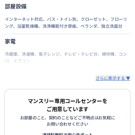
部屋設備
インターネット対応
、
バス・トイレ別
、
クローゼット
、
フローリ
ング
、
浴室乾燥機
、
洗浄機能付き便座
、
ベランダ
、
独立洗面台
家電
冷蔵庫
、
洗濯機
、
電子レンジ
、
テレビ・テレビ台
、
掃除機
、
コン
ロ
、
エアコン
さらに表示する ▼
マンスリー専用コールセンターを
ご用意しています
お部屋のこと、契約のことなどご不明点はお気軽に
お問い合わせください
通話料無料で安心サポート