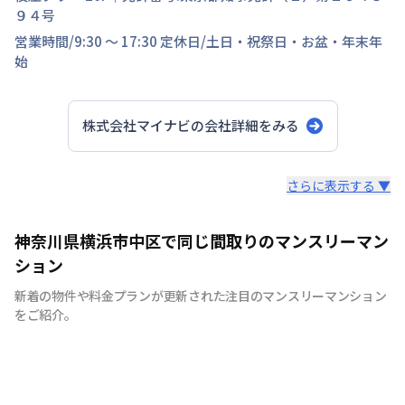
９４号
営業時間/
9:30 ～ 17:30
定休日/
土日・祝祭日・お盆・年末年
始
株式会社マイナビ
の会社詳細をみる
スタッフからのコメント
さらに表示する ▼
快適で安心な住まいをご提供。入居者様の住み心地と健康
神奈川県横浜市中区で同じ間取りのマンスリーマン
を考え、専門部隊がお部屋を厳選！入居者満足度97％！
ション
新着の物件や料金プランが更新された注目のマンスリーマンション
をご紹介。