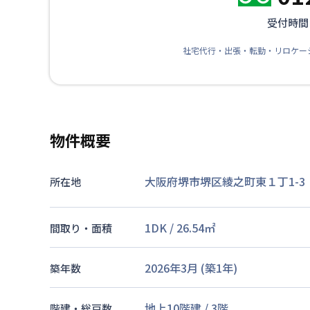
受付時間：
社宅代行・出張・転勤・リロケー
物件概要
大阪府堺市堺区綾之町東１丁1-3
所在地
1DK
/
26.54
㎡
間取り・面積
2026年3月
(築
1
年)
築年数
地上10階建
/
3階
階建・総戸数