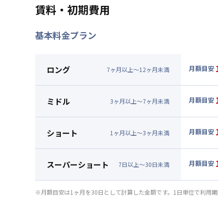
賃料・初期費用
基本料金プラン
ロング
月額目安
7
ヶ
月
以上～
12
ヶ
月
未満
▼
ロン
月額賃料
ミドル
月額目安
3
ヶ
月
以上～
7
ヶ
月
未満
賃料 :
96
▼
ミド
光熱費他 
月額賃料
ショート
月額目安
清掃料他 
1
ヶ
月
以上～
3
ヶ
月
未満
賃料 :
99
▼
ショ
その他費用
光熱費他 
月額賃料
管理費
スーパーショート
月額目安
清掃料他 
7
日
以上～
30
日
未満
初期費用
賃料 :
10
▼
スー
その他費用
光熱費他 
契約事務手数
月額賃料
管理費
※月額目安は1ヶ月を30日として計算した金額です。1日単位で利用
清掃料他 
初期費用
賃料 :
10
その他費用
光熱費他 
契約事務手数