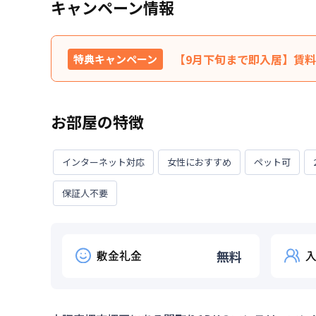
キャンペーン情報
【9月下旬まで即入居】賃料1
特典キャンペーン
最長120日間、賃料を表示賃料
特典内容
対象外です。※31日目以降
お部屋の特徴
ません。★ご希望の入居日・
利用条件
2026年9月30日までに入
インターネット対応
女性におすすめ
ペット可
対象期間
2026年8月8日
~
2026年9月3
保証人不要
お部屋が無くなり次第終了します。
敷金礼金
無料