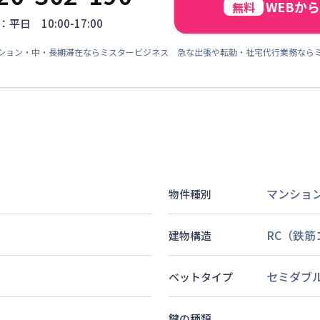
WEBか
無料
平日 10:00-17:00
ション・中・長期滞在ならミスタービジネス 急な出張や転勤・社宅代行業務なら
マンショ
物件種別
RC（鉄
建物構造
セミダブ
ベットタイプ
鍵の種類