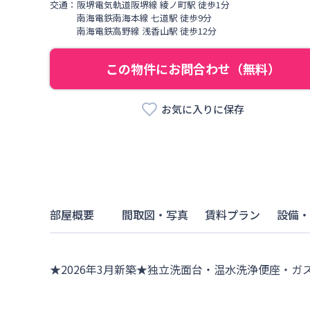
交通：
阪堺電気軌道阪堺線
綾ノ町駅
徒歩
1
分
南海電鉄南海本線
七道駅
徒歩
9
分
南海電鉄高野線
浅香山駅
徒歩
12
分
この物件にお問合わせ（無料）
お気に入りに保存
部屋概要
間取図・写真
賃料プラン
設備・
★2026年3月新築★独立洗面台・温水洗浄便座・ガ