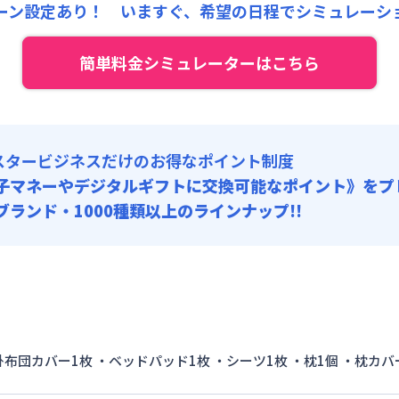
:
24,000円/月 (800円/日)
ーン設定あり！ いますぐ、
希望の日程でシミュレーシ
:
15,000円/回 (税抜)
 :
料 : 5,000円/回 (税抜)
簡単料金シミュレーターはこちら
:
24,000円/月 (800円/日)
料 : 5,000円/回 (税抜)
スタービジネスだけのお得なポイント制度
子マネーやデジタルギフトに交換可能
なポイント》をプ
0ブランド・1000種類以上のラインナップ!!
 掛布団カバー1枚 ・ベッドパッド1枚 ・シーツ1枚 ・枕1個 ・枕カバ