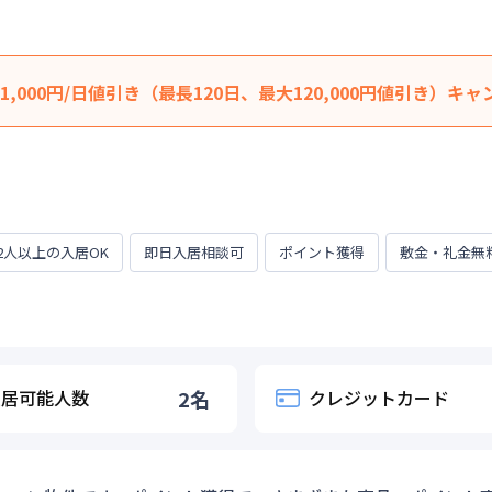
,000円/日値引き（最長120日、最大120,000円値引き）キャ
から1,000円/日 引きにさせていただきます。 （最長120日、最
の賃料は割引適用外です。※延長・再契約の際は賃料の割引適用は
期間に応じて、他にも賃料半額・初期費用お値引き可能はお部屋も
居かつ１か月（30日）以上ご利用のお客様
2人以上の入居OK
即日入居相談可
ポイント獲得
敷金・礼金無
0日
入居可能人数
2
名
クレジットカード