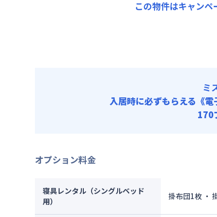
管理費
この物件はキャンペ
清掃料他 
初期費用
その他費用
契約事務手数
管理費
初期費用
契約事務手数
ミ
入居時に必ずもらえる
《電
17
オプション料金
寝具レンタル（シングルベッド
掛布団1枚 ・
用）