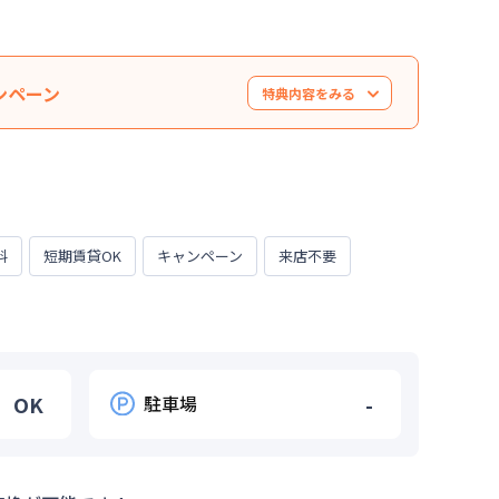
ンペーン
特典内容をみる
大120,000円値引き）※管理費と水道光熱費は割引
なくなります。※他のキャンペーンとの併用はでき
ございます。お気軽にお問い合わせください。
料
短期賃貸OK
キャンペーン
来店不要
OK
駐車場
-