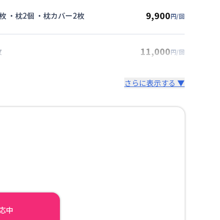
9,900
枚 ・枕2個 ・枕カバー2枚
円/回
11,000
枚
円/回
さらに表示する ▼
対応中