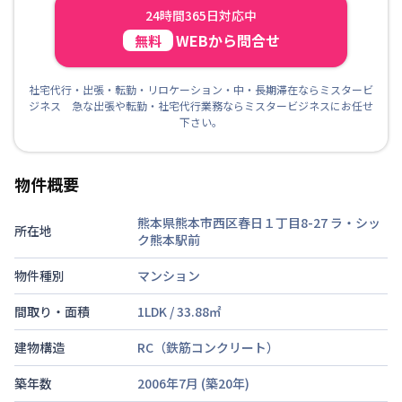
24時間365日対応中
WEBから問合せ
無料
社宅代行・出張・転勤・リロケーション・中・長期滞在ならミスタービ
ジネス 急な出張や転勤・社宅代行業務ならミスタービジネスにお任せ
下さい。
物件概要
熊本県熊本市西区春日１丁目8-27
ラ・シッ
所在地
ク熊本駅前
物件種別
マンション
間取り・面積
1LDK
/
33.88
㎡
建物構造
RC（鉄筋コンクリート）
築年数
2006年7月
(築
20
年)