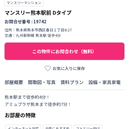
マンスリーマンション
マンスリー熊本駅前
Dタイプ
お問合せ番号 :
19742
住所：
熊本県
熊本市西区
春日
１丁目
8-27
交通：
九州新幹線
熊本駅
徒歩
4
分
この物件にお問合わせ（無料）
お気に入りに保存
部屋概要
間取図・写真
賃料プラン
設備・家具家電
熊本駅まで徒歩約4分！

アミュプラザ熊本まで徒歩約7分！
お部屋の特徴
インターネット対応
女性におすすめ
ファミリー向け