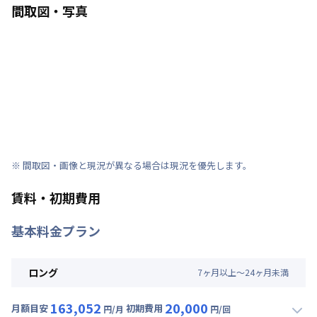
間取図・写真
※ 間取図・画像と現況が異なる場合は現況を優先します。
賃料・初期費用
基本料金プラン
ロング
7
ヶ
月
以上～
24
ヶ
月
未満
163,052
20,000
月額目安
初期費用
円/月
円/回