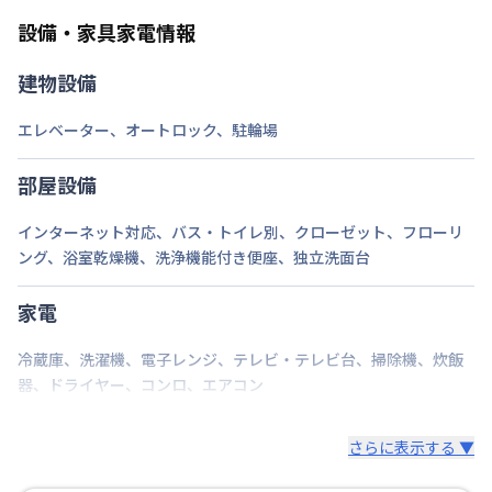
ります。
タッフまでお問合せください。
設備・家具家電情報
建物設備
エレベーター
、
オートロック
、
駐輪場
部屋設備
インターネット対応
、
バス・トイレ別
、
クローゼット
、
フローリ
ング
、
浴室乾燥機
、
洗浄機能付き便座
、
独立洗面台
家電
冷蔵庫
、
洗濯機
、
電子レンジ
、
テレビ・テレビ台
、
掃除機
、
炊飯
器
、
ドライヤー
、
コンロ
、
エアコン
さらに表示する ▼