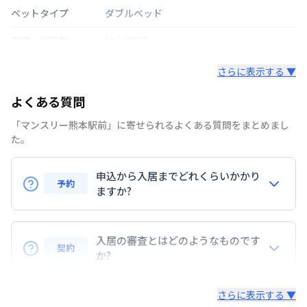
ベットタイプ
ダブルベッド
階建・総戸数
地上7階建
鍵の種類
鍵
さらに表示する ▼
部屋の向き
西
よくある質問
禁煙・喫煙
禁煙
「マンスリー熊本駅前」に寄せられるよくある質問をまとめまし
た。
交通
九州新幹線
熊本駅
徒歩
4
分
申込から入居までどれくらいかかり
定員
2
名
予約
ますか?
あり(空き要確認)
駐車場
お申込みから審査・ご契約手続きまで、1〜3日程度
敷地内駐車場
お時間をいただいております。(※お急ぎの場合はご
入居の審査とはどのようなものです
次回更新日
情報更新日より14日以内
契約
相談ください。)なお、ご予約は先着順です。入居希
か?
望日程が決まられましたら、お早目にご予約をお願い
情報更新日
2026年7月27日
入居申込書類を基に審査をさせていただきます。お部
致します。お申込書のご提出をもって受付完了とさせ
さらに表示する ▼
屋の利用目的の確認や年収などをお伺いする場合もあ
ていただきます。
機械式駐車場のため高さ制限あり（高さ：1550まで）詳しくはス