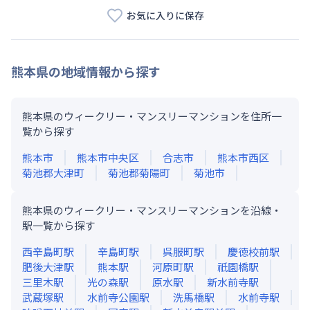
お気に入りに保存
熊本県
の地域情報から探す
熊本県のウィークリー・マンスリーマンションを住所一
覧から探す
熊本市
熊本市中央区
合志市
熊本市西区
菊池郡大津町
菊池郡菊陽町
菊池市
熊本県のウィークリー・マンスリーマンションを沿線・
駅一覧から探す
西辛島町
駅
辛島町
駅
呉服町
駅
慶徳校前
駅
肥後大津
駅
熊本
駅
河原町
駅
祇園橋
駅
三里木
駅
光の森
駅
原水
駅
新水前寺
駅
武蔵塚
駅
水前寺公園
駅
洗馬橋
駅
水前寺
駅