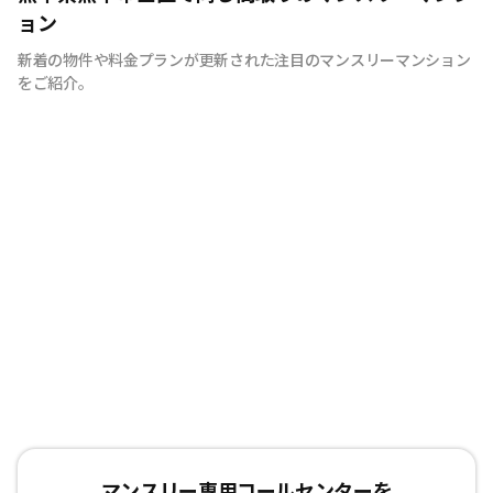
ただける無料インターネットを完備！ さらに、さまざま
ョン
なエリアに物件をご用意しており、通勤先や旅行などのご
新着の物件や料金プランが更新された注目のマンスリーマンション
計画に合わせてお選びいただけます！ お気軽にご相談く
をご紹介。
ださい！
マンスリー専用コールセンターを