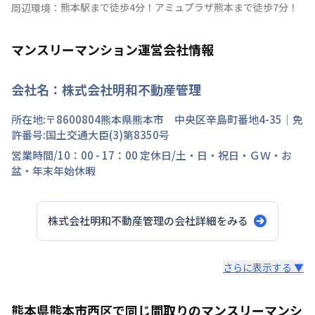
熊本駅まで徒歩4分！アミュプラザ熊本まで徒歩7分！
周辺環境：
マンスリーマンション運営会社情報
会社名：
株式会社明和不動産管理
所在地:〒
8600804
熊本県
熊本市 中央区
辛島町
番地
4-35
｜免
許番号:
国土交通大臣(3)第8350号
営業時間/
10：00 - 17：00
定休日/
土・日・祝日・ＧＷ・お
盆・年末年始休暇
株式会社明和不動産管理
の会社詳細をみる
スタッフからのコメント
さらに表示する ▼
明和不動産のマンスリーマンションは、お部屋でご利用い
熊本県熊本市西区で同じ間取りのマンスリーマンシ