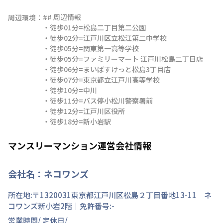
## 周辺情報

周辺環境：
・徒歩01分=松島二丁目第二公園

・徒歩02分=江戸川区立松江第二中学校

・徒歩05分=関東第一高等学校

・徒歩05分=ファミリーマート 江戸川松島二丁目店

・徒歩06分=まいばすけっと松島3丁目店

・徒歩07分=東京都立江戸川高等学校

・徒歩10分=中川 

・徒歩11分=バス停小松川警察署前

・徒歩12分=江戸川区役所

・徒歩18分=新小岩駅
マンスリーマンション運営会社情報
会社名：
ネコワンズ
所在地:〒
1320031
東京都
江戸川区
松島
２丁目
番地
13-11 ネ
コワンズ新小岩2階
｜免許番号:
-
営業時間/
定休日/