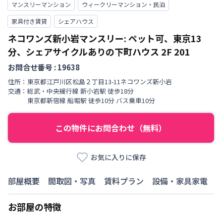
マンスリーマンション
ウィークリーマンション・民泊
家具付き賃貸
シェアハウス
ネコワンズ新小岩マンスリー: ペット可、東京13
分、シェアサイクルありの下町ハウス
2F 201
お問合せ番号 :
19638
住所：
東京都
江戸川区
松島
２丁目
13-11ネコワンズ新小岩
交通：
総武・中央緩行線
新小岩駅
徒歩
18
分
東京都新宿線
船堀駅
徒歩
10
分
バス乗車10分
この物件にお問合わせ（無料）
お気に入りに保存
部屋概要
間取図・写真
賃料プラン
設備・家具家電
お部屋の特徴