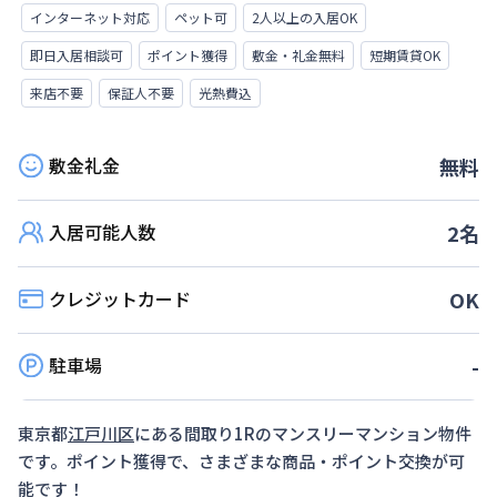
インターネット対応
ペット可
2人以上の入居OK
即日入居相談可
ポイント獲得
敷金・礼金無料
短期賃貸OK
来店不要
保証人不要
光熱費込
敷金礼金
無料
入居可能人数
2
名
クレジットカード
OK
駐車場
-
東京都
江戸川区
にある間取り
1R
のマンスリーマンション物件
です。ポイント獲得で、さまざまな商品・ポイント交換が可
能です！