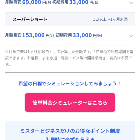
69,000
33,000
月額目安
初期費用
円/月
円/回
▼
ミドル
利用時の料金詳細
月額賃料目安(30日利用)
スーパーショート
1
日
以上～
1
ヶ
月
未満
賃料 :
69,000円/月
153,000
33,000
光熱費他 :
0円/月 (0円/日) ※賃料に含める
月額目安
初期費用
円/月
円/回
▼
スーパーショート
利用時の料金詳細
清掃料他 :
0円/回
月額賃料目安(30日利用)
初期費用
※月額目安は1ヶ月を30日として計算した金額です。1日単位で利用期間を選
択できます。お客様による水道・電気・ガス等の開栓手続き・契約は不要で
賃料 :
153,000円/月 (5,100円/日)
事務手数料 : 30,000円/回 (税抜)
す。
光熱費他 :
0円/月 (0円/日) ※賃料に含める
清掃料他 :
0円/回
希望の日程でシミュレーションしてみましょう！
初期費用
事務手数料 : 30,000円/回 (税抜)
簡単料金シミュレーターはこちら
ミスタービジネスだけのお得なポイント制度
入居時に必ずもらえる