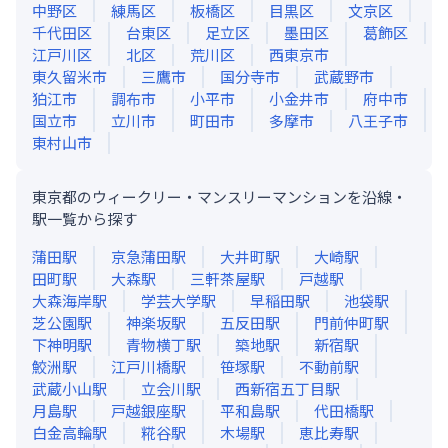
中野区
練馬区
板橋区
目黒区
文京区
千代田区
台東区
足立区
墨田区
葛飾区
江戸川区
北区
荒川区
西東京市
東久留米市
三鷹市
国分寺市
武蔵野市
狛江市
調布市
小平市
小金井市
府中市
国立市
立川市
町田市
多摩市
八王子市
東村山市
東京都のウィークリー・マンスリーマンションを沿線・
駅一覧から探す
蒲田
駅
京急蒲田
駅
大井町
駅
大崎
駅
田町
駅
大森
駅
三軒茶屋
駅
戸越
駅
大森海岸
駅
学芸大学
駅
早稲田
駅
池袋
駅
芝公園
駅
神楽坂
駅
五反田
駅
門前仲町
駅
下神明
駅
青物横丁
駅
築地
駅
新宿
駅
鮫洲
駅
江戸川橋
駅
笹塚
駅
不動前
駅
武蔵小山
駅
立会川
駅
西新宿五丁目
駅
月島
駅
戸越銀座
駅
平和島
駅
代田橋
駅
白金高輪
駅
糀谷
駅
木場
駅
恵比寿
駅