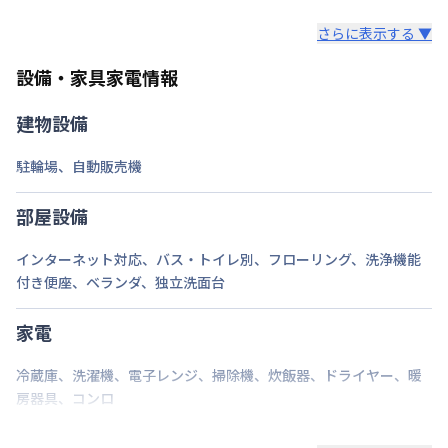
鍵の種類
その他
さらに表示する ▼
部屋の向き
タイプによって異なる
設備・家具家電情報
禁煙・喫煙
禁煙
建物設備
総武・中央緩行線
新小岩駅
徒歩
18
分
交通
駐輪場
、
自動販売機
東京都新宿線
船堀駅
徒歩
10
分
バス乗車10分
定員
2
名
部屋設備
駐車場
なし
インターネット対応
、
バス・トイレ別
、
フローリング
、
洗浄機能
付き便座
、
ベランダ
、
独立洗面台
次回更新日
情報更新日より14日以内
情報更新日
2026年7月26日
家電
近隣に月極約1.5万円の駐車場あり。
冷蔵庫
、
洗濯機
、
電子レンジ
、
掃除機
、
炊飯器
、
ドライヤー
、
暖
房器具
、
コンロ