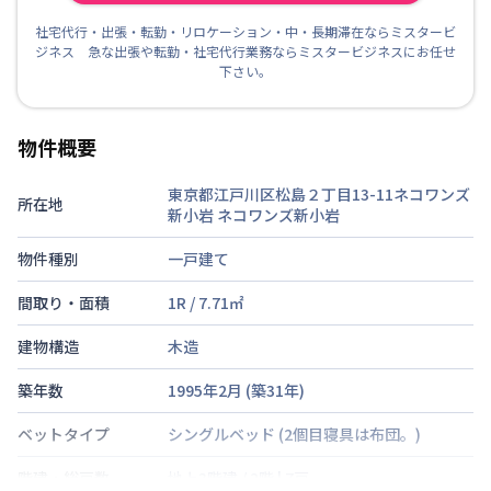
社宅代行・出張・転勤・リロケーション・中・長期滞在ならミスタービ
ジネス 急な出張や転勤・社宅代行業務ならミスタービジネスにお任せ
下さい。
物件概要
東京都江戸川区松島２丁目13-11ネコワンズ
所在地
新小岩
ネコワンズ新小岩
物件種別
一戸建て
間取り・面積
1R
/
7.71
㎡
建物構造
木造
築年数
1995年2月
(築
31
年)
ベットタイプ
シングルベッド
(2個目寝具は布団。)
階建・総戸数
地上3階建
/
2階
|
7戸