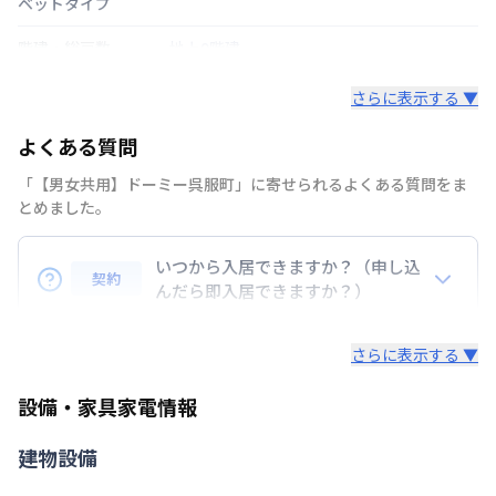
ベットタイプ
階建・総戸数
地上9階建
鍵の種類
その他
さらに表示する ▼
部屋の向き
よくある質問
禁煙・喫煙
「【男女共用】ドーミー呉服町」に寄せられるよくある質問をま
とめました。
福岡市箱崎線
呉服町駅
徒歩
分
交通
富山地鉄富山都心線
国際会議場前駅
徒歩
分
いつから入居できますか？（申し込
契約
定員
んだら即入居できますか？）
1
名
準備の都合上、お申込み後１０日後にご入居が可能と
駐車場
なし
さらに表示する ▼
なります。
次回更新日
情報更新日より14日以内
設備・家具家電情報
情報更新日
2026年7月26日
建物設備