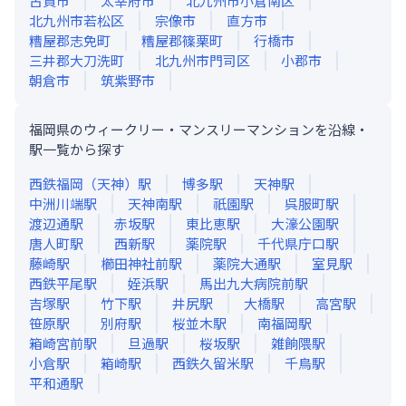
古賀市
太宰府市
北九州市小倉南区
北九州市若松区
宗像市
直方市
糟屋郡志免町
糟屋郡篠栗町
行橋市
三井郡大刀洗町
北九州市門司区
小郡市
朝倉市
筑紫野市
福岡県のウィークリー・マンスリーマンションを沿線・
駅一覧から探す
西鉄福岡（天神）
駅
博多
駅
天神
駅
中洲川端
駅
天神南
駅
祇園
駅
呉服町
駅
渡辺通
駅
赤坂
駅
東比恵
駅
大濠公園
駅
唐人町
駅
西新
駅
薬院
駅
千代県庁口
駅
藤崎
駅
櫛田神社前
駅
薬院大通
駅
室見
駅
西鉄平尾
駅
姪浜
駅
馬出九大病院前
駅
吉塚
駅
竹下
駅
井尻
駅
大橋
駅
高宮
駅
笹原
駅
別府
駅
桜並木
駅
南福岡
駅
箱崎宮前
駅
旦過
駅
桜坂
駅
雑餉隈
駅
小倉
駅
箱崎
駅
西鉄久留米
駅
千鳥
駅
平和通
駅