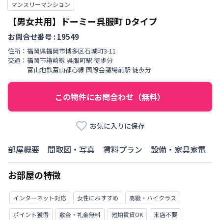
マンスリーマンション
【男女共用】ドーミー呉服町
Dタイプ
お問合せ番号 :
19549
住所：
福岡県
福岡市博多区
石城町
3-11
交通：
福岡市箱崎線
呉服町駅
徒歩
分
富山地鉄富山都心線
国際会議場前駅
徒歩
分
この物件にお問合わせ（無料）
お気に入りに保存
部屋概要
間取図・写真
賃料プラン
設備・家具家電
お部屋の特徴
インターネット対応
女性におすすめ
高級・ハイクラス
ポイント獲得
敷金・礼金無料
短期賃貸OK
来店不要