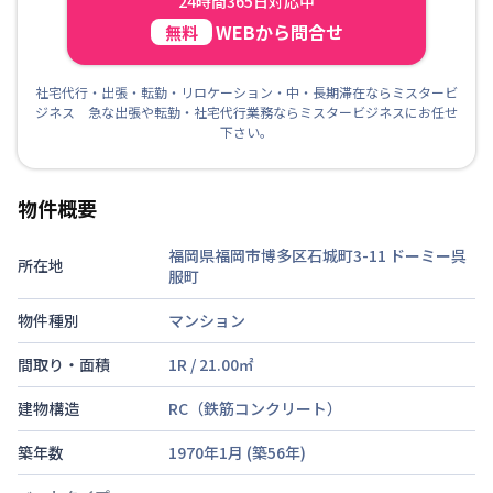
24時間365日対応中
WEBから問合せ
無料
社宅代行・出張・転勤・リロケーション・中・長期滞在ならミスタービ
ジネス 急な出張や転勤・社宅代行業務ならミスタービジネスにお任せ
下さい。
物件概要
福岡県福岡市博多区石城町3-11
ドーミー呉
所在地
服町
物件種別
マンション
間取り・面積
1R
/
21.00
㎡
建物構造
RC（鉄筋コンクリート）
築年数
1970年1月
(築
56
年)