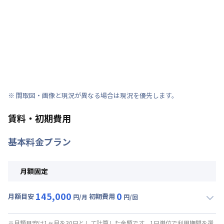
※ 間取図・画像と現況が異なる場合は現況を優先します。
賃料・初期費用
基本料金プラン
月額固定
145,000
0
月額目安
初期費用
円/月
円/回
▼
月額固定
利用時の料金詳細
月額賃料目安(30日利用)
※月額目安は1ヶ月を30日として計算した金額です。1日単位で利用期間を選