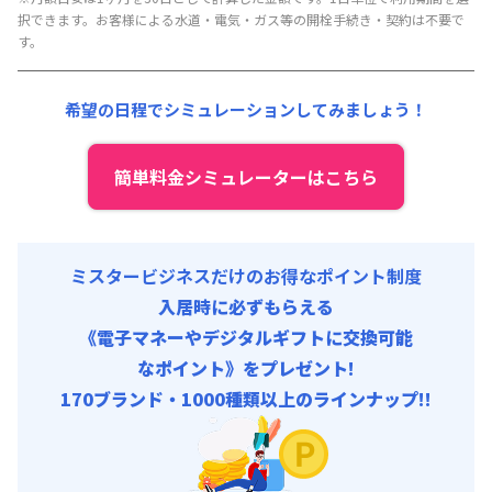
択できます。お客様による水道・電気・ガス等の開栓手続き・契約は不要で
賃料 :
145,000円/月
す。
光熱費他 :
0円/月 (0円/日) (税抜) ※賃料に含める
清掃料他 :
0円/回 (税抜)
希望の日程でシミュレーションしてみましょう！
簡単料金シミュレーターはこちら
ミスタービジネスだけのお得なポイント制度
入居時に必ずもらえる
《電子マネーやデジタルギフトに交換可能
なポイント》をプレゼント!
170ブランド・1000種類以上のラインナップ!!