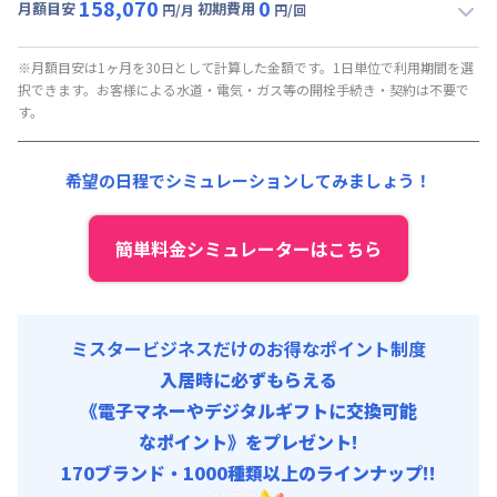
158,070
0
月額目安
初期費用
円/月
円/回
▼
月額固定
利用時の料金詳細
月額賃料目安(30日利用)
※月額目安は1ヶ月を30日として計算した金額です。1日単位で利用期間を選
択できます。お客様による水道・電気・ガス等の開栓手続き・契約は不要で
賃料 :
158,070円/月
す。
光熱費他 :
0円/月 (0円/日) (税抜) ※賃料に含める
清掃料他 :
0円/回 (税抜)
希望の日程でシミュレーションしてみましょう！
簡単料金シミュレーターはこちら
ミスタービジネスだけのお得なポイント制度
入居時に必ずもらえる
《電子マネーやデジタルギフトに交換可能
なポイント》をプレゼント!
170ブランド・1000種類以上のラインナップ!!