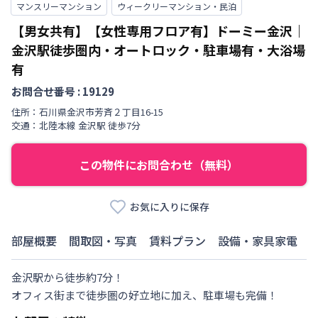
マンスリーマンション
ウィークリーマンション・民泊
【男女共有】【女性専用フロア有】ドーミー金沢｜
金沢駅徒歩圏内・オートロック・駐車場有・大浴場
有
お問合せ番号 :
19129
住所：
石川県
金沢市
芳斉
２丁目
16-15
交通：
北陸本線
金沢駅
徒歩
7
分
この物件にお問合わせ（無料）
お気に入りに保存
部屋概要
間取図・写真
賃料プラン
設備・家具家電
金沢駅から徒歩約7分！

オフィス街まで徒歩圏の好立地に加え、駐車場も完備！