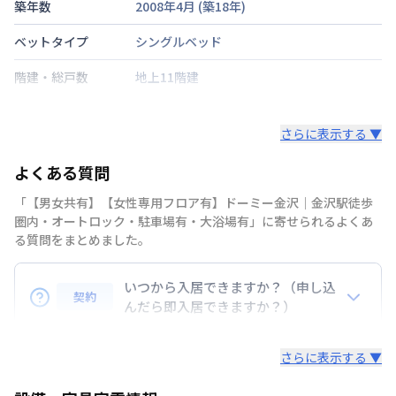
築年数
2008年4月
(築
18
年)
ベットタイプ
シングルベッド
階建・総戸数
地上11階建
鍵の種類
さらに表示する ▼
部屋の向き
タイプによって異なる
よくある質問
禁煙・喫煙
「【男女共有】【女性専用フロア有】ドーミー金沢｜金沢駅徒歩
交通
北陸本線
金沢駅
徒歩
7
分
圏内・オートロック・駐車場有・大浴場有」に寄せられるよくあ
る質問をまとめました。
定員
1
名
いつから入居できますか？（申し込
駐車場
あり(空き要確認)
契約
んだら即入居できますか？）
次回更新日
情報更新日より14日以内
準備の都合上、お申込み後１０日後にご入居が可能と
さらに表示する ▼
情報更新日
なります。
2026年7月25日