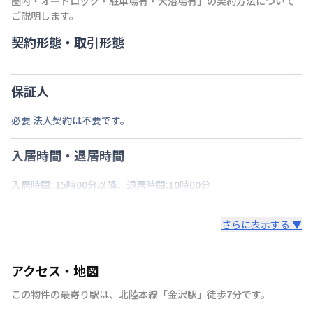
圏内・オートロック・駐車場有・大浴場有
」の契約方法について
ご説明します。
契約形態・取引形態
保証人
必要 法人契約は不要です。
入居時間・退居時間
入居時間: 15時00分以降、退居時間:10時00分
さらに表示する ▼
アクセス・地図
この物件の最寄り駅は
、
北陸本線
「
金沢駅
」
徒歩7分
です。