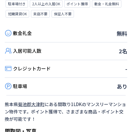
駐車場付き
2人以上の入居OK
ポイント獲得
敷金・礼金無料
短期賃貸OK
来店不要
保証人不要
敷金礼金
無料
入居可能人数
2
名
クレジットカード
-
駐車場
あり
熊本県
菊池郡大津町
にある間取り
1LDK
のマンスリーマンショ
ン物件です。ポイント獲得で、さまざまな商品・ポイント交
換が可能です！
間取図・写真