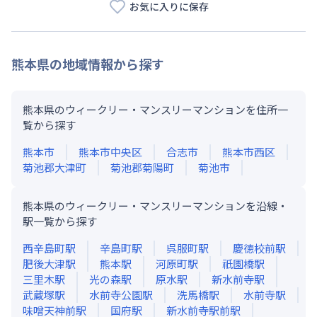
お気に入りに保存
熊本県
の地域情報から探す
熊本県のウィークリー・マンスリーマンションを住所一
覧から探す
熊本市
熊本市中央区
合志市
熊本市西区
菊池郡大津町
菊池郡菊陽町
菊池市
熊本県のウィークリー・マンスリーマンションを沿線・
駅一覧から探す
西辛島町
駅
辛島町
駅
呉服町
駅
慶徳校前
駅
肥後大津
駅
熊本
駅
河原町
駅
祇園橋
駅
三里木
駅
光の森
駅
原水
駅
新水前寺
駅
武蔵塚
駅
水前寺公園
駅
洗馬橋
駅
水前寺
駅
味噌天神前
駅
国府
駅
新水前寺駅前
駅