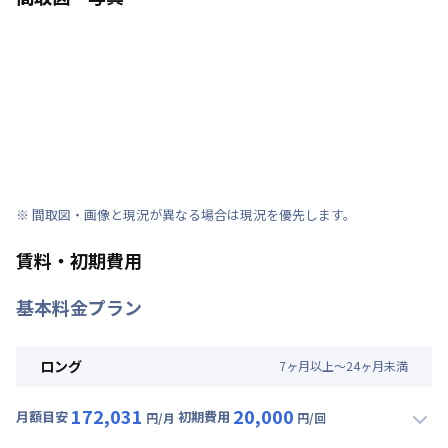
※ 間取図・画像と現況が異なる場合は現況を優先します。
賃料・初期費用
基本料金プラン
ロング
7
ヶ
月
以上～
24
ヶ
月
未満
172,031
20,000
月額目安
初期費用
円/月
円/回
▼
ロング
利用時の料金詳細