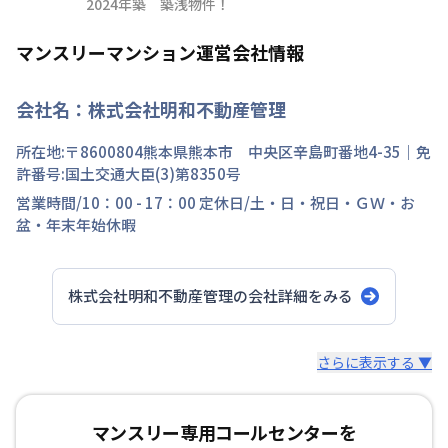
2024年築　築浅物件！
マンスリーマンション運営会社情報
会社名：
株式会社明和不動産管理
所在地:〒
8600804
熊本県
熊本市 中央区
辛島町
番地
4-35
｜免
許番号:
国土交通大臣(3)第8350号
営業時間/
10：00 - 17：00
定休日/
土・日・祝日・ＧＷ・お
盆・年末年始休暇
株式会社明和不動産管理
の会社詳細をみる
スタッフからのコメント
さらに表示する ▼
明和不動産のマンスリーマンションは、お部屋でご利用い
マンスリー専用コールセンターを
ただける無料インターネットを完備！ さらに、さまざま