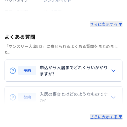
階建・総戸数
地上3階建
鍵の種類
カードキー
さらに表示する ▼
部屋の向き
西
よくある質問
禁煙・喫煙
禁煙
「マンスリー大津町3」に寄せられるよくある質問をまとめまし
た。
交通
申込から入居までどれくらいかかり
定員
2
名
予約
ますか?
あり(空き要確認)
駐車場
お申込みから審査・ご契約手続きまで、1〜3日程度
敷地内駐車場
お時間をいただいております。(※お急ぎの場合はご
入居の審査とはどのようなものです
次回更新日
情報更新日より14日以内
契約
相談ください。)なお、ご予約は先着順です。入居希
か?
望日程が決まられましたら、お早目にご予約をお願い
情報更新日
2026年7月26日
入居申込書類を基に審査をさせていただきます。お部
致します。お申込書のご提出をもって受付完了とさせ
さらに表示する ▼
屋の利用目的の確認や年収などをお伺いする場合もあ
ていただきます。
駐車場契約必須となります。 駐車場代は室料に含まれておりま
ります。
す。