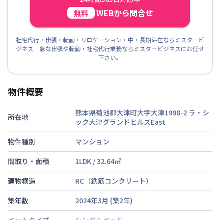
WEBから問合せ
無料
社宅代行・出張・転勤・リロケーション・中・長期滞在ならミスタービ
ジネス 急な出張や転勤・社宅代行業務ならミスタービジネスにお任せ
下さい。
物件概要
熊本県菊池郡大津町大字大津1998-2
ラ・シ
所在地
ック大津グランドヒルズEast
物件種別
マンション
間取り・面積
1LDK
/
32.64
㎡
建物構造
RC（鉄筋コンクリート）
築年数
2024年3月
(築
2
年)
ベットタイプ
シングルベッド