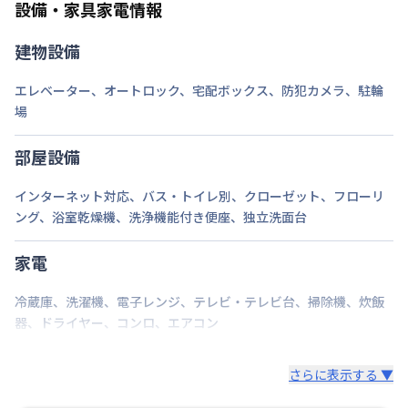
設備・家具家電情報
建物設備
エレベーター
、
オートロック
、
宅配ボックス
、
防犯カメラ
、
駐輪
場
部屋設備
インターネット対応
、
バス・トイレ別
、
クローゼット
、
フローリ
ング
、
浴室乾燥機
、
洗浄機能付き便座
、
独立洗面台
家電
冷蔵庫
、
洗濯機
、
電子レンジ
、
テレビ・テレビ台
、
掃除機
、
炊飯
器
、
ドライヤー
、
コンロ
、
エアコン
さらに表示する ▼