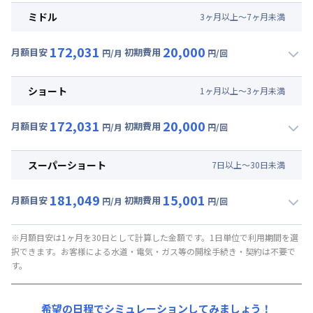
月額賃料目安(30日利用)
ミドル
3
ヶ
月
以上～
7
ヶ
月
未満
賃料 :
141,000円/月 (4,700円/日)
172,031
20,000
光熱費他 :
27,300円/月 (910円/日) (税抜)
月額目安
初期費用
円/月
円/回
▼
ミドル
利用時の料金詳細
清掃料他 :
18,182円/回 (税抜)
月額賃料目安(30日利用)
その他費用 :
ショート
1
ヶ
月
以上～
3
ヶ
月
未満
トータルサポート費
:
910円/月 (税抜)
賃料 :
141,000円/月 (4,700円/日)
172,031
20,000
光熱費他 :
27,300円/月 (910円/日) (税抜)
月額目安
初期費用
円/月
円/回
▼
ショート
利用時の料金詳細
清掃料他 :
18,182円/回 (税抜)
月額賃料目安(30日利用)
その他費用 :
スーパーショート
7
日
以上～
30
日
未満
トータルサポート費
:
910円/月 (税抜)
賃料 :
141,000円/月 (4,700円/日)
181,049
15,001
光熱費他 :
27,300円/月 (910円/日) (税抜)
月額目安
初期費用
円/月
円/回
▼
スーパーショート
利用時の料金詳細
清掃料他 :
18,182円/回 (税抜)
月額賃料目安(30日利用)
その他費用 :
※月額目安は1ヶ月を30日として計算した金額です。1日単位で利用期間を選
択できます。お客様による水道・電気・ガス等の開栓手続き・契約は不要で
トータルサポート費
:
910円/月 (税抜)
賃料 :
136,380円/月 (4,546円/日) (税抜)
す。
光熱費他 :
27,300円/月 (910円/日) (税抜)
清掃料他 :
13,637円/回 (税抜)
希望の日程でシミュレーションしてみましょう！
その他費用 :