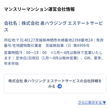
マンスリーマンション運営会社情報
会社名：
株式会社 泉ハウジング エステートサービ
ス
所在地:〒
3140127
茨城県
神栖市
木崎
番地
2398番地24
｜免許
番号:
宅地建物取引業者 茨城県知事（3）第6906号
営業時間/
9：00～18：00 ※1月～4月は無休で営業いたし
ます！
定休日/
日祝日（1月～4月は無休営業）、GW、夏季、
年末年始
株式会社 泉ハウジング エステートサービス
の会社詳細を
みる
スタッフからのコメント
さらに表示する ▼