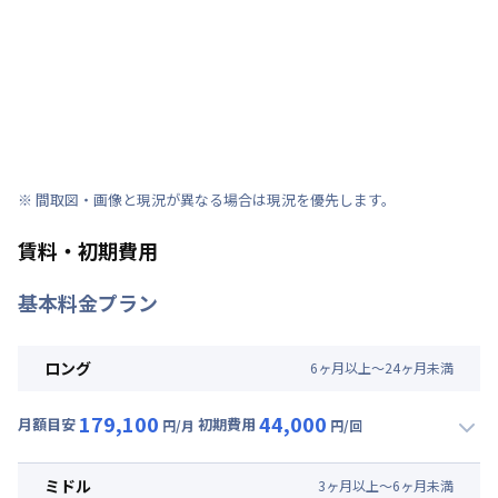
※ 間取図・画像と現況が異なる場合は現況を優先します。
賃料・初期費用
基本料金プラン
ロング
6
ヶ
月
以上～
24
ヶ
月
未満
179,100
44,000
月額目安
初期費用
円/月
円/回
▼
ロング
利用時の料金詳細
月額賃料目安(30日利用)
ミドル
3
ヶ
月
以上～
6
ヶ
月
未満