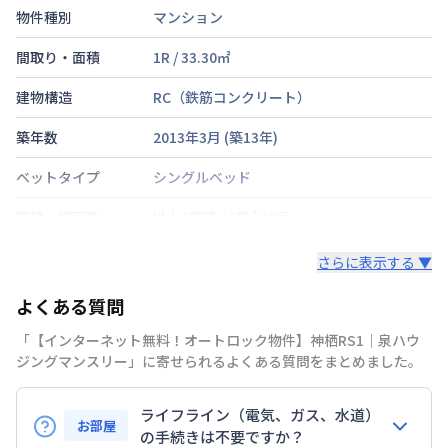
物件種別
マンション
間取り・面積
1R
/
33.30
㎡
建物構造
RC（鉄筋コンクリート）
築年数
2013年3月
(築
13
年)
ベットタイプ
シングルベッド
階建・総戸数
地上3階建
/
1階
|
30戸
鍵の種類
カードキー
さらに表示する ▼
部屋の向き
南
よくある質問
禁煙・喫煙
「【インターネット無料！オートロック物件】神栖RS1｜泉ハウ
ジングマンスリー」に寄せられるよくある質問をまとめました。
交通
ライフライン（電気、ガス、水道）
定員
1
名
お部屋
の手続きは不要ですか？