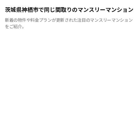
当社のマンスリーマンションには、シンプルな「マンスリ
茨城県神栖市で同じ間取りのマンスリーマンション
ー8」。家具・家電、生活用品を80品目以上を揃えた「マ
新着の物件や料金プランが更新された注目のマンスリーマンション
ンスリー80」の2つのプランをご用意しております。ま
をご紹介。
た、お客様のご利用期間に合わせて、「ショート」「ミド
ル」「ロング」の3つ契約期間タイプもあります。当社は
きめ細やかなサービスが自慢です。1ケ月以上、364日以
内であれば、お客様の必要なご利用期間のみ、1日単位で
ご契約することが可能です。