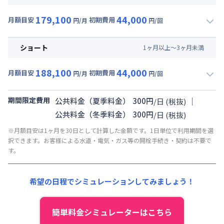
賃料 :
123,000円/月 (4,100円/日)
179,100
44,000
光熱費他 :
36,000円/月 (1,200円/日) (税抜)
月額目安
初期費用
円/月
円/回
▼
ミドル
利用時の料金詳細
清掃料他 :
0円/回 (税抜)
月額賃料目安(30日利用)
その他費用 :
ショート
1
ヶ
月
以上～
3
ヶ
月
未満
業務管理費
:
15,000円/月 (500円/日) (税抜)
賃料 :
123,000円/月 (4,100円/日)
初期費用
188,100
44,000
光熱費他 :
36,000円/月 (1,200円/日) (税抜)
月額目安
初期費用
円/月
円/回
入居者携行品補償代 : 5,000円/回 (税抜)
▼
ショート
利用時の料金詳細
清掃料他 :
0円/回 (税抜)
ファイテック消火剤 : 5,000円/回 (税抜)
月額賃料目安(30日利用)
その他費用 :
期間限定費用
｜
公共料金（夏季料金）
300
円
/
日
(税抜)
業務管理費
:
15,000円/月 (500円/日) (税抜)
ルームクリーニング代 : 30,000円/回 (税抜)
賃料 :
132,000円/月 (4,400円/日)
公共料金（冬季料金）
300
円
/
日
(税抜)
初期費用
光熱費他 :
36,000円/月 (1,200円/日) (税抜)
※月額目安は1ヶ月を30日として計算した金額です。1日単位で利用期間を選
入居者携行品補償代 : 5,000円/回 (税抜)
清掃料他 :
0円/回 (税抜)
択できます。お客様による水道・電気・ガス等の開栓手続き・契約は不要で
す。
ファイテック消火剤 : 5,000円/回 (税抜)
その他費用 :
業務管理費
:
15,000円/月 (500円/日) (税抜)
ルームクリーニング代 : 30,000円/回 (税抜)
初期費用
希望の日程でシミュレーションしてみましょう！
入居者携行品補償代 : 5,000円/回 (税抜)
ファイテック消火剤 : 5,000円/回 (税抜)
簡単料金シミュレーターはこちら
ルームクリーニング代 : 30,000円/回 (税抜)