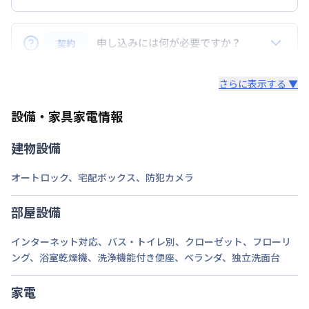
あり(空き要確認)
はい。一切不要で入居後すぐにご利用いただけます！
最大
1
台
駐車場
敷地内駐車場
料金も安心の定額制で、毎月の使用量や金額を気にす
申し込みには何が必要ですか？
契約
期間を指定して契約可能
る必要はありません（通常のご利用の場合）。
また、退去時のライフラインに関する手続きも不要で
個人契約と法人契約で必要な書類が異なります。
次回更新日
情報更新日より14日以内
さらに表示する ▼
すのでご安心ください。
①個人契約の場合：入居申込書、身分証明書のコピ
情報更新日
2026年7月25日
設備・家具家電情報
ー、名刺
1台無料 ハイエース駐車可
②
法人契約の場合：入居申込書、会社概要書または登
建物設備
記簿謄本のコピー、入居者様の身分証明書のコピー、
名刺
オートロック
、
宅配ボックス
、
防犯カメラ
身分証明書として認められるものは、運転免許証・パ
スポート・健康保険証などの公的身分証明書(原則、
部屋設備
顔写真付きのものでお願いいたします)。
その他必要が生じた場合には追加で書類をお願いする
インターネット対応
、
バス・トイレ別
、
クローゼット
、
フローリ
ング
場合があります。
、
浴室乾燥機
、
洗浄機能付き便座
、
ベランダ
、
独立洗面台
家電