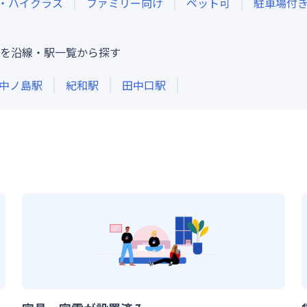
・ハイクラス
ファミリー向け
ペット可
駐車場付
を沿線・駅一覧から探す
中ノ島
駅
紀和
駅
田中口
駅