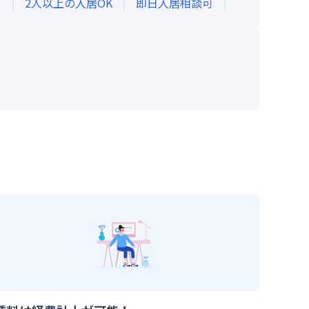
き
2人以上の入居OK
即日入居相談可