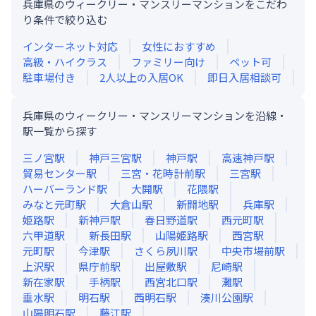
兵庫県のウィークリー・マンスリーマンションをこだわ
り条件で絞り込む
インターネット対応
女性におすすめ
高級・ハイクラス
ファミリー向け
ペット可
駐車場付き
2人以上の入居OK
即日入居相談可
兵庫県のウィークリー・マンスリーマンションを沿線・
駅一覧から探す
三ノ宮
駅
神戸三宮
駅
神戸
駅
高速神戸
駅
貿易センター
駅
三宮・花時計前
駅
三宮
駅
ハーバーランド
駅
大開
駅
花隈
駅
みなと元町
駅
大倉山
駅
新開地
駅
兵庫
駅
姫路
駅
新神戸
駅
春日野道
駅
西元町
駅
六甲道
駅
新長田
駅
山陽姫路
駅
西宮
駅
元町
駅
今津
駅
さくら夙川
駅
中央市場前
駅
上沢
駅
県庁前
駅
出屋敷
駅
尼崎
駅
新在家
駅
手柄
駅
西宮北口
駅
灘
駅
垂水
駅
明石
駅
西明石
駅
湊川公園
駅
山陽明石
駅
藤江
駅