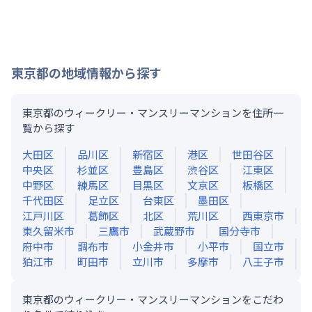
東京都
の地域情報から探す
東京都のウィークリー・マンスリーマンションを住所一
覧から探す
大田区
品川区
新宿区
港区
世田谷区
中央区
杉並区
豊島区
渋谷区
江東区
中野区
練馬区
目黒区
文京区
板橋区
千代田区
足立区
台東区
墨田区
江戸川区
葛飾区
北区
荒川区
西東京市
東久留米市
三鷹市
武蔵野市
国分寺市
府中市
調布市
小金井市
小平市
国立市
狛江市
町田市
立川市
多摩市
八王子市
東京都のウィークリー・マンスリーマンションをこだわ