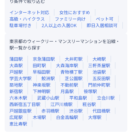
り条件で絞り込む
インターネット対応
女性におすすめ
高級・ハイクラス
ファミリー向け
ペット可
駐車場付き
2人以上の入居OK
即日入居相談可
東京都のウィークリー・マンスリーマンションを沿線・
駅一覧から探す
蒲田
駅
京急蒲田
駅
大井町
駅
大崎
駅
大森
駅
田町
駅
大森海岸
駅
三軒茶屋
駅
戸越
駅
早稲田
駅
青物横丁
駅
池袋
駅
学芸大学
駅
鮫洲
駅
芝公園
駅
五反田
駅
築地
駅
神楽坂
駅
不動前
駅
門前仲町
駅
新宿
駅
下神明
駅
月島
駅
笹塚
駅
六本木
駅
武蔵小山
駅
平和島
駅
立会川
駅
西新宿五丁目
駅
江戸川橋
駅
糀谷
駅
戸越銀座
駅
赤羽橋
駅
渋谷
駅
代田橋
駅
広尾
駅
木場
駅
白金高輪
駅
大塚
駅
恵比寿
駅