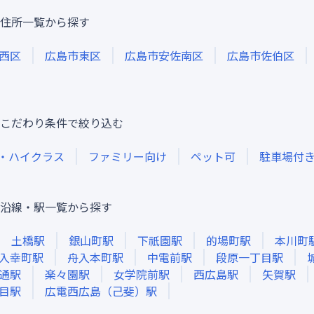
住所一覧から探す
西区
広島市東区
広島市安佐南区
広島市佐伯区
こだわり条件で絞り込む
・ハイクラス
ファミリー向け
ペット可
駐車場付
沿線・駅一覧から探す
土橋
駅
銀山町
駅
下祇園
駅
的場町
駅
本川町
入幸町
駅
舟入本町
駅
中電前
駅
段原一丁目
駅
通
駅
楽々園
駅
女学院前
駅
西広島
駅
矢賀
駅
目
駅
広電西広島（己斐）
駅