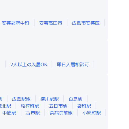
安芸郡府中町
安芸高田市
広島市安芸区
き
2人以上の入居OK
即日入居相談可
駅
広島駅
駅
横川駅
駅
白島
駅
城北
駅
稲荷町
駅
五日市
駅
袋町
駅
中筋
駅
古市
駅
県病院前
駅
小網町
駅