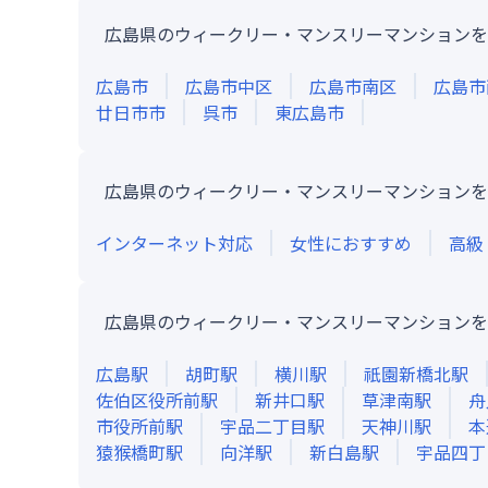
広島県のウィークリー・マンスリーマンションを
広島市
広島市中区
広島市南区
広島市
廿日市市
呉市
東広島市
広島県のウィークリー・マンスリーマンションを
インターネット対応
女性におすすめ
高級
広島県のウィークリー・マンスリーマンションを
広島
駅
胡町
駅
横川
駅
祇園新橋北
駅
佐伯区役所前
駅
新井口
駅
草津南
駅
舟
市役所前
駅
宇品二丁目
駅
天神川
駅
本
猿猴橋町
駅
向洋
駅
新白島
駅
宇品四丁