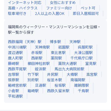
インターネット対応
女性におすすめ
高級・ハイクラス
ファミリー向け
ペット可
駐車場付き
2人以上の入居OK
即日入居相談可
福岡県のウィークリー・マンスリーマンションを沿線・
駅一覧から探す
西鉄福岡（天神）
駅
博多
駅
天神
駅
中洲川端
駅
天神南
駅
祇園
駅
呉服町
駅
渡辺通
駅
赤坂
駅
東比恵
駅
大濠公園
駅
唐人町
駅
西新
駅
薬院
駅
千代県庁口
駅
藤崎
駅
櫛田神社前
駅
薬院大通
駅
室見
駅
西鉄平尾
駅
姪浜
駅
馬出九大病院前
駅
吉塚
駅
竹下
駅
井尻
駅
大橋
駅
高宮
駅
笹原
駅
別府
駅
桜並木
駅
南福岡
駅
箱崎宮前
駅
旦過
駅
桜坂
駅
雑餉隈
駅
小倉
駅
箱崎
駅
西鉄久留米
駅
千鳥
駅
平和通
駅