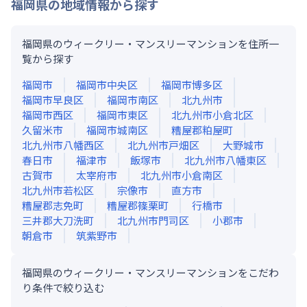
福岡県
の地域情報から探す
福岡県のウィークリー・マンスリーマンションを住所一
覧から探す
福岡市
福岡市中央区
福岡市博多区
福岡市早良区
福岡市南区
北九州市
福岡市西区
福岡市東区
北九州市小倉北区
久留米市
福岡市城南区
糟屋郡粕屋町
北九州市八幡西区
北九州市戸畑区
大野城市
春日市
福津市
飯塚市
北九州市八幡東区
古賀市
太宰府市
北九州市小倉南区
北九州市若松区
宗像市
直方市
糟屋郡志免町
糟屋郡篠栗町
行橋市
三井郡大刀洗町
北九州市門司区
小郡市
朝倉市
筑紫野市
福岡県のウィークリー・マンスリーマンションをこだわ
り条件で絞り込む