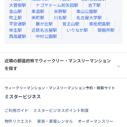
大曽根
駅
ナゴヤドーム前矢田
駅
池下
駅
金山
駅
車道
駅
米野
駅
東山公園
駅
吹上
駅
栄町
駅
川名
駅
名古屋大学
駅
平安通
駅
藤が丘
駅
覚王山
駅
東枇杷島
駅
栄生
駅
近鉄名古屋
駅
いりなか
駅
御器所
駅
西高蔵
駅
中村公園
駅
近隣の都道府県でウィークリー・マンスリーマンション
を探す
ウィークリーマンション・マンスリーマンション予約・検索サイト
ミスタービジネス
ご利用ガイド
ミスタービジネスポイント制度
物件リクエスト
家具・家電レンタル
オーダーマンスリー