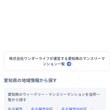
ンを展開し、順次拡大中です。
出張・研修、建て替え・リフォーム時、単身赴任、つ
なぎの期間の賃貸、付き添いや看護の拠点、学生の受
験勉強や女性のご利用、2人入居、ペット可物件まで
幅広いニーズにお応えできる物件をご用意。お部屋の
広さや、設置家具のパターンも多種多様にご用意。
必需品から便利グッズまでご用意！
基本的な家具や家電はもちろんのこと、調理器具、姿
株式会社ワンダーライフ
が運営する
愛知県
のマンスリーマ
見、ハンガーなど、生活に便利なさまざまな備品も取
ンション一覧
り揃えています。快適な生活を送るために必要なアイ
テムを揃え、お客様の利便性を最大限に高めていま
す。
愛知県
の地域情報から探す
家具や家電はもちろん、料理に必要なお皿、その他日
用品など細部に至るまで配慮しています。
愛知県のウィークリー・マンスリーマンションを住所一
充実したアメニティを提供していますので、ご滞在を
覧から探す
心地よくお過ごしいただけます。
名古屋市
名古屋市中区
名古屋市中村区