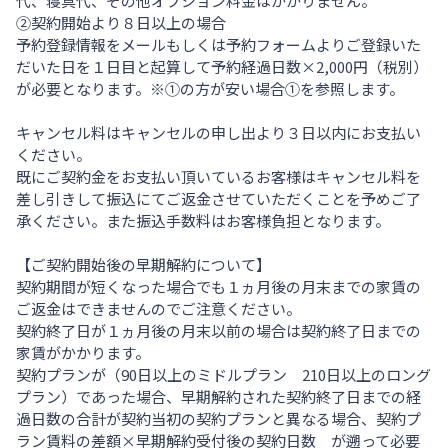
代、寝具代、その他オプション料金はかかりません。
②契約開始より８日以上の場合
予約登録情報をメールもしくは予約フォームよりご登録いた
だいた日を１日目と起算して予約経過日数×2,000円（税別）
が必要となります。※①の方が安い場合①を参照します。
キャンセル料はキャンセルの申し出より３日以内にお支払い
ください。
既にご契約金をお支払い頂いているお客様はキャンセル料を
差し引きして振込にてご返金させていただくことを予めご了
承ください。また振込手数料はお客様負担となります。
【ご契約開始後の早期解約について】
契約期間が短くなった場合でも１ヵ月後の月末までの家賃の
ご返金はできませんのでご注意ください。
契約終了日が１ヵ月後の月末以前の場合は契約終了日までの
家賃がかかります。
契約プランが（90日以上のミドルプラン 210日以上のロング
プラン）であった場合、早期解約された契約終了日までの経
過日数の合計が契約当初の契約プランと異なる場合、契約プ
ラン賃料の差額×早期解約受付後の契約日数 が遡って必要