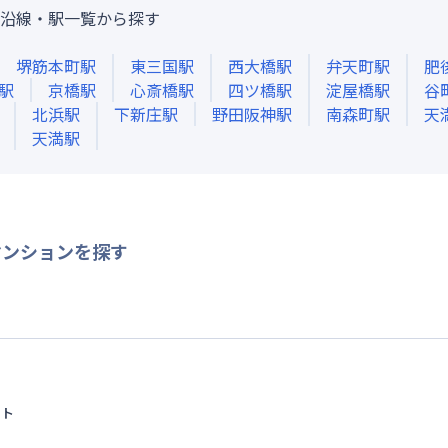
沿線・駅一覧から探す
堺筋本町
駅
東三国
駅
西大橋
駅
弁天町
駅
肥
駅
京橋
駅
心斎橋
駅
四ツ橋
駅
淀屋橋
駅
谷
北浜
駅
下新庄
駅
野田阪神
駅
南森町
駅
天
天満
駅
マンションを探す
イト