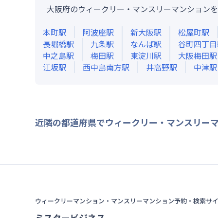
大阪府のウィークリー・マンスリーマンションを
本町
駅
阿波座
駅
新大阪
駅
松屋町
駅
長堀橋
駅
九条
駅
なんば
駅
谷町四丁目
中之島
駅
梅田
駅
東淀川
駅
大阪梅田
駅
江坂
駅
西中島南方
駅
井高野
駅
中津
駅
近隣の都道府県でウィークリー・マンスリー
ウィークリーマンション・マンスリーマンション予約・検索サ
ミスタービジネス