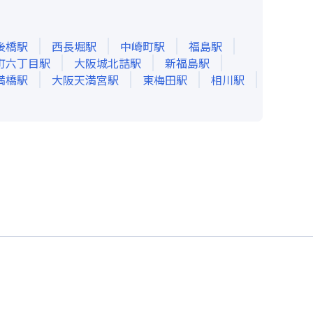
後橋
駅
西長堀
駅
中崎町
駅
福島
駅
町六丁目
駅
大阪城北詰
駅
新福島
駅
満橋
駅
大阪天満宮
駅
東梅田
駅
相川
駅