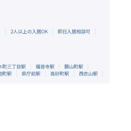
き
2人以上の入居OK
即日入居相談可
本町三丁目
駅
福音寺
駅
勝山町
駅
砲町
駅
県庁前
駅
高砂町
駅
西衣山
駅