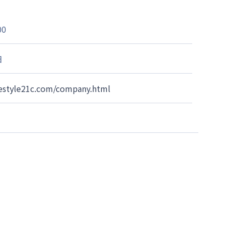
00
日
ifestyle21c.com/company.html