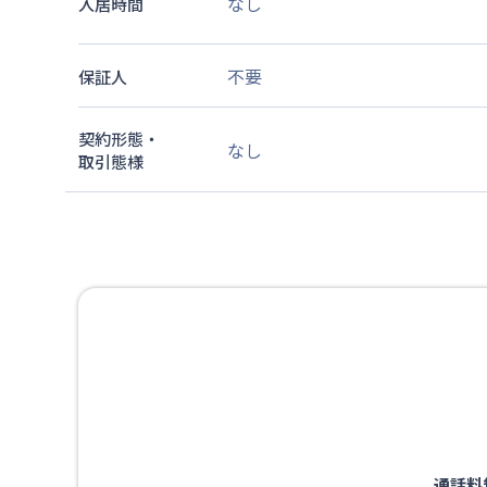
なし
入居時間
不要
保証人
契約形態・
なし
取引態様
通話料