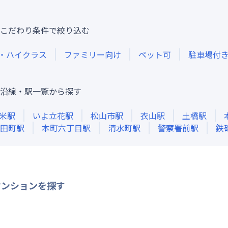
こだわり条件で絞り込む
・ハイクラス
ファミリー向け
ペット可
駐車場付
沿線・駅一覧から探す
米
駅
いよ立花
駅
松山市
駅
衣山
駅
土橋
駅
田町
駅
本町六丁目
駅
清水町
駅
警察署前
駅
鉄
マンションを探す