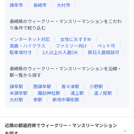
諫早市
長崎市
大村市
長崎県のウィークリー・マンスリーマンションをこだわ
り条件で絞り込む
インターネット対応
女性におすすめ
高級・ハイクラス
ファミリー向け
ペット可
駐車場付き
2人以上の入居OK
即日入居相談可
長崎県のウィークリー・マンスリーマンションを沿線・
駅一覧から探す
諫早
駅
西諫早
駅
喜々津
駅
小野
駅
本諫早
駅
諏訪神社
駅
浦上
駅
道ノ尾
駅
大村
駅
幸
駅
新地中華街
駅
近隣の都道府県でウィークリー・マンスリーマンション
を探す