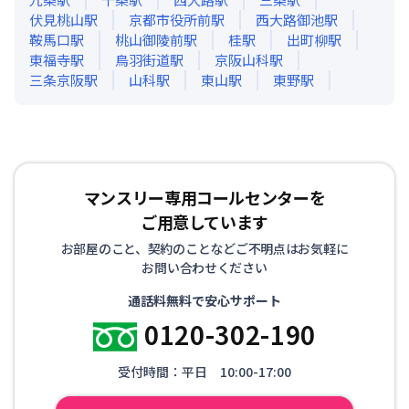
伏見桃山
駅
京都市役所前
駅
西大路御池
駅
鞍馬口
駅
桃山御陵前
駅
桂
駅
出町柳
駅
東福寺
駅
鳥羽街道
駅
京阪山科
駅
三条京阪
駅
山科
駅
東山
駅
東野
駅
マンスリー専用コールセンターを
ご用意しています
お部屋のこと、契約のことなどご不明点はお気軽に
お問い合わせください
通話料無料で安心サポート
0120-302-190
受付時間：平日 10:00-17:00