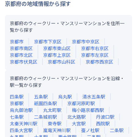
京都府
の地域情報から探す
京都府のウィークリー・マンスリーマンションを住所一
覧から探す
京都市
京都市下京区
京都市中京区
京都市南区
京都市東山区
京都市右京区
京都市北区
京都市上京区
京都市左京区
京都市伏見区
京都市山科区
京都市西京区
京都府のウィークリー・マンスリーマンションを沿線・
駅一覧から探す
四条
駅
五条
駅
烏丸
駅
清水五条
駅
京都
駅
祇園四条
駅
京都河原町
駅
烏丸御池
駅
丸太町
駅
梅小路京都西
駅
七条
駅
二条城前
駅
北大路
駅
丹波口
駅
太秦天神川
駅
東寺
駅
大宮
駅
西院
駅
四条大宮
駅
嵐電天神川
駅
蚕ノ社
駅
二条
駅
九条
駅
十条
駅
西大路
駅
三条
駅