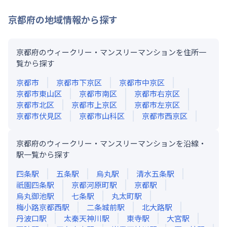
京都府
の地域情報から探す
京都府のウィークリー・マンスリーマンションを住所一
覧から探す
京都市
京都市下京区
京都市中京区
京都市東山区
京都市南区
京都市右京区
京都市北区
京都市上京区
京都市左京区
京都市伏見区
京都市山科区
京都市西京区
京都府のウィークリー・マンスリーマンションを沿線・
駅一覧から探す
四条
駅
五条
駅
烏丸
駅
清水五条
駅
祇園四条
駅
京都河原町
駅
京都
駅
烏丸御池
駅
七条
駅
丸太町
駅
梅小路京都西
駅
二条城前
駅
北大路
駅
丹波口
駅
太秦天神川
駅
東寺
駅
大宮
駅