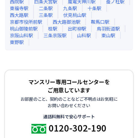
西院
駅
四条大宮
駅
嵐電天神川
駅
蚕ノ社
駅
東福寺
駅
二条
駅
九条
駅
十条
駅
西大路
駅
三条
駅
伏見桃山
駅
京都市役所前
駅
西大路御池
駅
鞍馬口
駅
桃山御陵前
駅
桂
駅
出町柳
駅
鳥羽街道
駅
京阪山科
駅
三条京阪
駅
山科
駅
東山
駅
東野
駅
マンスリー専用コールセンターを
ご用意しています
お部屋のこと、契約のことなどご不明点はお気軽に
お問い合わせください
通話料無料で安心サポート
0120-302-190