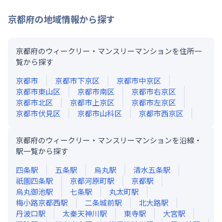
京都府
の地域情報から探す
京都府のウィークリー・マンスリーマンションを住所一
覧から探す
京都市
京都市下京区
京都市中京区
京都市東山区
京都市南区
京都市右京区
京都市北区
京都市上京区
京都市左京区
京都市伏見区
京都市山科区
京都市西京区
京都府のウィークリー・マンスリーマンションを沿線・
駅一覧から探す
四条
駅
五条
駅
烏丸
駅
清水五条
駅
祇園四条
駅
京都河原町
駅
京都
駅
烏丸御池
駅
七条
駅
丸太町
駅
梅小路京都西
駅
二条城前
駅
北大路
駅
丹波口
駅
太秦天神川
駅
東寺
駅
大宮
駅