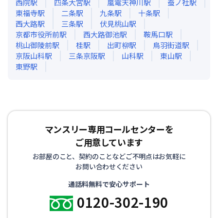
西院
駅
四条大宮
駅
嵐電天神川
駅
蚕ノ社
駅
東福寺
駅
二条
駅
九条
駅
十条
駅
西大路
駅
三条
駅
伏見桃山
駅
京都市役所前
駅
西大路御池
駅
鞍馬口
駅
桃山御陵前
駅
桂
駅
出町柳
駅
鳥羽街道
駅
京阪山科
駅
三条京阪
駅
山科
駅
東山
駅
東野
駅
マンスリー専用コールセンターを
ご用意しています
お部屋のこと、契約のことなどご不明点はお気軽に
お問い合わせください
通話料無料で安心サポート
0120-302-190