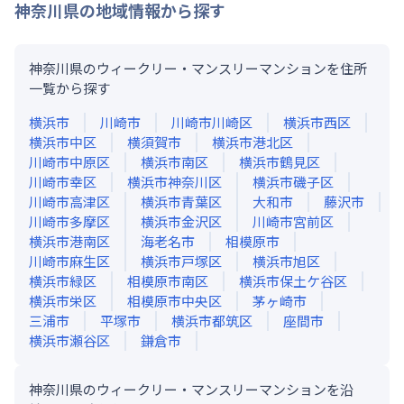
神奈川県
の地域情報から探す
神奈川県のウィークリー・マンスリーマンションを住所
一覧から探す
横浜市
川崎市
川崎市川崎区
横浜市西区
横浜市中区
横須賀市
横浜市港北区
川崎市中原区
横浜市南区
横浜市鶴見区
川崎市幸区
横浜市神奈川区
横浜市磯子区
川崎市高津区
横浜市青葉区
大和市
藤沢市
川崎市多摩区
横浜市金沢区
川崎市宮前区
横浜市港南区
海老名市
相模原市
川崎市麻生区
横浜市戸塚区
横浜市旭区
横浜市緑区
相模原市南区
横浜市保土ケ谷区
横浜市栄区
相模原市中央区
茅ヶ崎市
三浦市
平塚市
横浜市都筑区
座間市
横浜市瀬谷区
鎌倉市
神奈川県のウィークリー・マンスリーマンションを沿