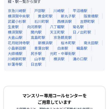
線・駅一覧から探す
京急川崎
駅
戸部
駅
川崎
駅
平沼橋
駅
横須賀中央
駅
黄金町
駅
新丸子
駅
阪東橋
駅
武蔵小杉
駅
石川町
駅
西横浜
駅
吉野町
駅
生麦
駅
向河原
駅
八丁畷
駅
菊名
駅
横須賀
駅
関内
駅
天王町
駅
日ノ出町
駅
大倉山
駅
高島町
駅
京急鶴見
駅
花月総持寺
駅
新横浜
駅
桜木町
駅
南太田
駅
小島新田
駅
青葉台
駅
白楽
駅
綱島
駅
大師橋
駅
尻手
駅
元町・中華街
駅
川崎新町
駅
山手
駅
横浜
駅
溝の口
駅
妙蓮寺
駅
日吉
駅
マンスリー専用コールセンターを
ご用意しています
お部屋のこと、契約のことなどご不明点はお気軽に