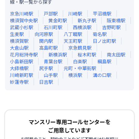
線・駅一覧から探す
京急川崎
駅
戸部
駅
川崎
駅
平沼橋
駅
横須賀中央
駅
黄金町
駅
新丸子
駅
阪東橋
駅
武蔵小杉
駅
石川町
駅
西横浜
駅
吉野町
駅
生麦
駅
向河原
駅
八丁畷
駅
菊名
駅
横須賀
駅
関内
駅
天王町
駅
日ノ出町
駅
大倉山
駅
高島町
駅
京急鶴見
駅
花月総持寺
駅
新横浜
駅
桜木町
駅
南太田
駅
小島新田
駅
青葉台
駅
白楽
駅
綱島
駅
大師橋
駅
尻手
駅
元町・中華街
駅
川崎新町
駅
山手
駅
横浜
駅
溝の口
駅
妙蓮寺
駅
日吉
駅
マンスリー専用コールセンターを
ご用意しています
お部屋のこと、契約のことなどご不明点はお気軽に