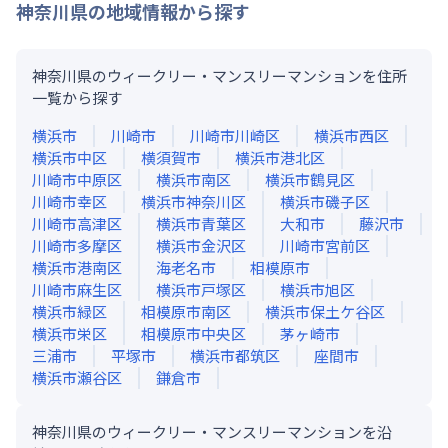
神奈川県
の地域情報から探す
神奈川県のウィークリー・マンスリーマンションを住所
一覧から探す
横浜市
川崎市
川崎市川崎区
横浜市西区
横浜市中区
横須賀市
横浜市港北区
川崎市中原区
横浜市南区
横浜市鶴見区
川崎市幸区
横浜市神奈川区
横浜市磯子区
川崎市高津区
横浜市青葉区
大和市
藤沢市
川崎市多摩区
横浜市金沢区
川崎市宮前区
横浜市港南区
海老名市
相模原市
川崎市麻生区
横浜市戸塚区
横浜市旭区
横浜市緑区
相模原市南区
横浜市保土ケ谷区
横浜市栄区
相模原市中央区
茅ヶ崎市
三浦市
平塚市
横浜市都筑区
座間市
横浜市瀬谷区
鎌倉市
神奈川県のウィークリー・マンスリーマンションを沿